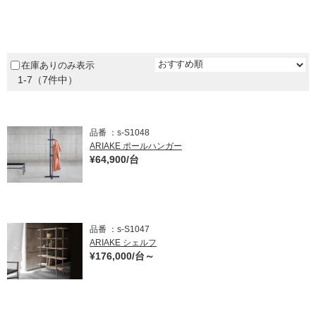
～
ム
修理お問い合わせ
クレーム公開
ダークブラウン
自分らしい家づくり
最高のリノベ会社が
みつ
照明
ペット用品
～
横浜スマート
ショールー
SUVACO
かる
リノベりす
ム
ウェルビーみのお
HDC
ベージュ / ナチュラル
説明書・図面検索
水まわり
3年保証
BOX
内装用建材
パネル・壁材
在庫ありのみ表示
グリーン
1-7（7件中）
お役立ち情報
住まいの
スタイリング
ロートアイアン
天然石・石材
ブルー
アイデア
ミラタップ
チャンネル
パープル
メンテナンス・
施工材
新商品
品番
s-S1048
オンライン相談
ARIAKE ポールハンガー
イエロー
¥64,900/台
ピンク
レッド
品番
s-S1047
オレンジ
ARIAKE シェルフ
¥176,000/台～
シルバー
ゴールド