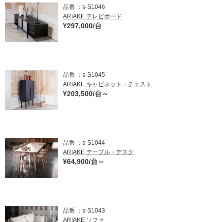
クリア
品番
s-S1046
ARIAKE テレビボード
¥297,000/台
その他(マルチカラー)
品番
s-S1045
ARIAKE キャビネット・チェスト
¥203,500/台～
品番
s-S1044
ARIAKE テーブル・デスク
¥64,900/台～
品番
s-S1043
ARIAKE ソファ