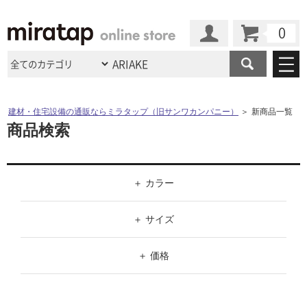
カート
マイページ
商品カテゴリ
建材・住宅設備の通販ならミラタップ（旧サンワカンパニー）
＞
新商品一覧
商品検索
施工事例
洗面所・水回り
タイル
ショールーム
施工事例
法人案件納入事例
キッチン
浴室（風呂・
バスルー
カラー
ム）・
トイレ
ショールームの
ご案内
東京
ショールーム
ミラタップ
のあるくらし
お客様訪問
インタビュー
ドア（扉）・
建具・玄関
ホワイト
サポート
サイズ
扉
エクステリア
（外構）
大阪
ショールーム
仙台
ショールーム
店舗・施設事例
ブラック
その他サービス
W（幅）
ご利用ガイド
初めての方へ
価格
ウッドデッキ
フローリング・
床材
名古屋
ショールーム
京都
ショールーム
グレー
～
ミラタップと
創る家
工事会社紹介
Coziコンシ
価格帯
よくある質問
お問い合わせ
ASOLIE
ェルジュ
収納
インテリア・
家具
ブラウン
福岡
ショールーム
札幌スマート
ショールー
H（高さ）