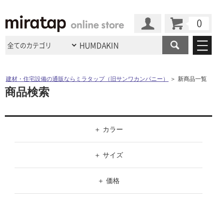
カート
マイページ
商品カテゴリ
建材・住宅設備の通販ならミラタップ（旧サンワカンパニー）
＞
新商品一覧
商品検索
施工事例
洗面所・水回り
タイル
ショールーム
施工事例
法人案件納入事例
キッチン
浴室（風呂・
バスルー
カラー
ム）・
トイレ
ショールームの
ご案内
東京
ショールーム
ミラタップ
のあるくらし
お客様訪問
インタビュー
ドア（扉）・
建具・玄関
ホワイト
サポート
サイズ
扉
エクステリア
（外構）
大阪
ショールーム
仙台
ショールーム
店舗・施設事例
ブラック
その他サービス
W（幅）
ご利用ガイド
初めての方へ
価格
ウッドデッキ
フローリング・
床材
名古屋
ショールーム
京都
ショールーム
グレー
～
ミラタップと
創る家
工事会社紹介
Coziコンシ
価格帯
よくある質問
お問い合わせ
ASOLIE
ェルジュ
収納
インテリア・
家具
ブラウン
福岡
ショールーム
札幌スマート
ショールー
H（高さ）