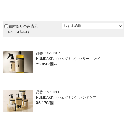
～
ム
修理お問い合わせ
クレーム公開
ダークブラウン
自分らしい家づくり
最高のリノベ会社が
みつ
照明
ペット用品
～
横浜スマート
ショールー
SUVACO
かる
リノベりす
ム
ウェルビーみのお
HDC
ベージュ / ナチュラル
説明書・図面検索
水まわり
3年保証
BOX
内装用建材
パネル・壁材
在庫ありのみ表示
グリーン
1-4（4件中）
お役立ち情報
住まいの
スタイリング
ロートアイアン
天然石・石材
ブルー
アイデア
ミラタップ
チャンネル
パープル
メンテナンス・
施工材
新商品
品番
s-S1367
オンライン相談
HUMDAKIN（ハムダキン） クリーニング
イエロー
¥3,850/個～
ピンク
レッド
品番
s-S1366
オレンジ
HUMDAKIN（ハムダキン） ハンドケア
¥5,170/個
シルバー
ゴールド