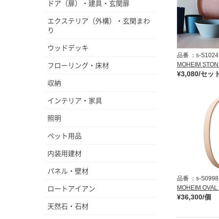
ドア（扉）・建具・玄関扉
エクステリア（外構）・玄関まわ
り
ウッドデッキ
品番
s-S1024
フローリング・床材
MOHEIM STO
¥3,080/セッ
収納
インテリア・家具
照明
ペット用品
内装用建材
パネル・壁材
品番
s-S0998
ロートアイアン
MOHEIM OVAL
¥36,300/個
天然石・石材