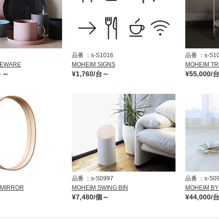
品番
s-S1016
品番
s-S1
NEWARE
MOHEIM SIGNS
MOHEIM TR
ト～
¥1,760/台～
¥55,000/
品番
s-S0997
品番
s-S0
 MIRROR
MOHEIM SWING BIN
MOHEIM BY
¥7,480/個～
¥44,000/