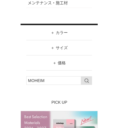
メンテナンス・施工材
カラー
ホワイト
サイズ
ブラック
W（幅）
価格
グレー
～
価格帯
ブラウン
H（高さ）
～
ダークブラウン
～
ベージュ / ナチュラル
PICK UP
グリーン
ブルー