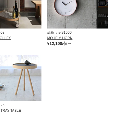
003
品番
s-S1000
OLLEY
MOHEIM HORN
台
¥12,100/個～
925
 TRAY TABLE
台