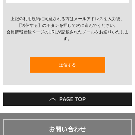
める場合があります。その場合は各規定への同意がご利用の
条件になります。
上記の利用規約に同意される方はメールアドレスを入力後、
第４条 利用者
本規約において、「利用者」とは、当社サイトの閲覧、当社
【送信する】のボタンを押して次に進んでください。
サイトに掲載した商品の購入、その他本サービスを利用する
会員情報登録ページのURLが記載されたメールをお送りいたしま
者をいいます。
す。
第５条 会員登録
1．利用者が初めて本サービスを利用し、当社サイトの商品を
購入する場合、一部のサービスを除き会員登録が必要となり
送信する
ます。
2．会員登録に際しては、会員登録ページから利用者ご自身に
関する真実かつ正確なデータを入力し、当社サイトに送信し
ていただきます。
3．会員登録の希望者が、過去に本規約又は当社に係るその他
の規約等に違反したことを理由に会員登録の停止、強制退会
等の処分を受けている場合、登録内容に虚偽の事項が含まれ
ている場合、その他登録申請を承認することが不適切である
と当社が判断する場合には、登録を承認しない場合がありま
す。
お問い合わせ
4．利用者は、クレジットカードで商品を購入する際は、本人
名義のクレジットカードを使用するものとします。