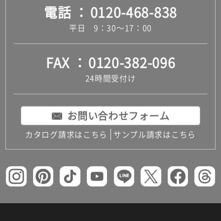
電話
0120-468-838
5．利用者は、当社に登録している事項に変更が生じた場合、
当社が別途指定する方法により、速やかに届け出るものとし
平日 9：30～17：00
ます。利用者がこの届出を行わなかったことにより何らかの
損害が生じたとしても、当社は一切責任を負わないものとし
ます。
FAX
0120-382-096
第６条 ID及びパスワードの管理
24時間受付け
1．利用者は、会員登録の際に利用者自身が設定したID及びパ
スワードを厳重に管理・保管する責任を負うものとします。
2．利用者は、当社の事前の同意がある場合を除き、ID及びパ
スワードを第三者に譲渡、売買、承継、貸与、開示又は漏え
お問い合わせフォーム
いしてはならないものとします。
3．利用者は、ID又はパスワードが第三者によって不正に使用
カタログ請求はこちら
サンプル請求はこちら
されていることが判明した場合には、直ちに当社に連絡する
ものとします。
4．利用者は、ID又はパスワードの管理不十分、使用上の過
誤・不手際、第三者の無断使用等に起因する損害につき自ら
責任を負うものとし、当社は一切責任を負担しないものとし
ます。
第７条 本サービスの利用停止及び会員登録の取消
当社は、利用者が以下の各号のいずれかに該当する場合、当