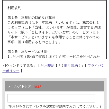
利用規約
第１条 本規約の目的及び範囲
この利用規約（以下「本規約」といいます）は、株式会社ミ
ラタップ（以下「当社」 といいます）が管理、運営するWEB
サイト（以下「当社サイト」といいます）のサービス（以下
「本サービス」といいます）を利用することに伴うすべての
事項に渡り適用するものとします。
第２条 本サービスの利用
1．利用者（第4条で定義します）が本サービスを利用された
場合、本規約の内容に同意されたものとみなします。
別ウィンドウで見る：【
利用規約
】/【
取引規約
】/【
プライバシ
2．利用者は、本サービスのご利用にあたり、法令、規則、通
ーポリシー
】
達並びに本規約及び当社が別途定める取引規約、プライバシ
ーポリシー等を遵守するものとします。万一、これらの内容
に違反された場合、当社は事前に通知することなく利用者の
登録情報の変更、会員登録の停止、強制退会、お取引の停止
メールアドレス
や、以後のご利用をお断りできるものとします。
第３条 個別の規定
当社サイトの各サービスのご利用にあたり、個別の規定を定
(半角@を含むアドレスを100文字以内で入力してください。)