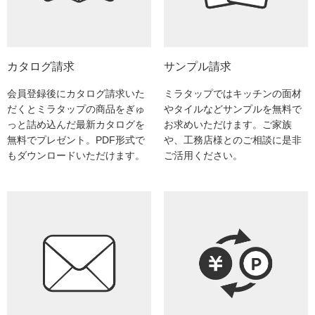
ム
修理お問い合わせ
クレーム公開
自分らしい家づくり
最高のリノベ会社が
みつ
照明
ペット用品
横浜スマート
ショールー
SUVACO
かる
リノベりす
ム
ウェルビーみのお
HDC
説明書・図面検索
水まわり
3年保証
BOX
内装用建材
パネル・壁材
カタログ請求
サンプル請求
お役立ち情報
住まいの
スタイリング
会員登録後にカタログ請求いた
ミラタップではキッチンの面材
ロートアイアン
天然石・石材
アイデア
だくとミラタップの商品をぎゅ
やタイルなどサンプルを無料で
ミラタップ
チャンネル
っと詰め込んだ最新カタログを
お求めいただけます。ご家族
メンテナンス・
施工材
新商品
オンライン相談
無料でプレゼント。PDF形式で
や、工務店様とのご相談に是非
もダウンロードいただけます。
ご活用ください。