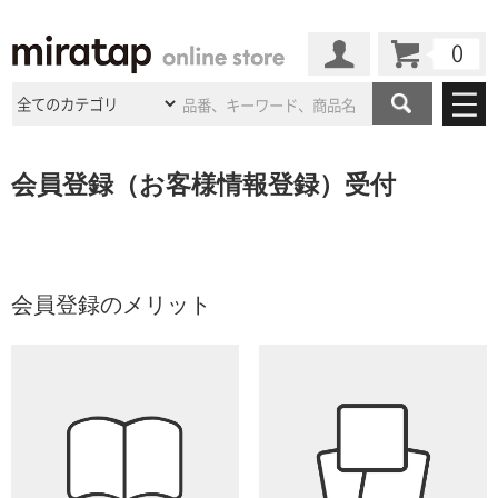
カート
マイページ
商品カテゴリ
会員登録（お客様情報登録）受付
施工事例
洗面所・水回り
タイル
ショールーム
施工事例
法人案件納入事例
キッチン
浴室（風呂・
バスルー
ム）・
トイレ
会員登録のメリット
ショールームの
ご案内
東京
ショールーム
ミラタップ
のあるくらし
お客様訪問
インタビュー
ドア（扉）・
建具・玄関
サポート
扉
エクステリア
（外構）
大阪
ショールーム
仙台
ショールーム
店舗・施設事例
その他サービス
ご利用ガイド
初めての方へ
ウッドデッキ
フローリング・
床材
名古屋
ショールーム
京都
ショールーム
ミラタップと
創る家
工事会社紹介
Coziコンシ
よくある質問
お問い合わせ
ASOLIE
ェルジュ
収納
インテリア・
家具
福岡
ショールーム
札幌スマート
ショールー