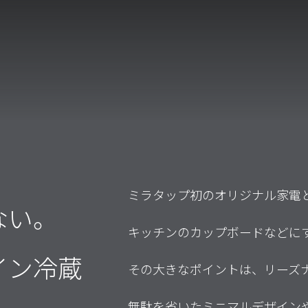
VARIATIONS
FEATURES
SPEC
RESERVE
来場予約
ESTIMATE
お見積り
ONLINE STORE
オンラインストア
ミラタップ初のオリジナル家電
MEMBER
ない。
会員登録
キッチンのカップボードなどに
イン冷蔵
その大きなポイントは、リーズ
無駄を省いたミニマルデザイン