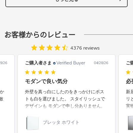
お客様からのレビュー
4376 reviews
ご購入者さま
Verified Buyer
ご
8/26
04/26/26
必要十分な機能性と高い意匠性
ス
ス
新居の洗面台用に購入しました。スッキ
淡
で
リとしたラインにアルミの質感もよく、
す
。
実物を見ても意匠性には文句なく満足し
白
ています。また、機能面では、扉の開け
やすさや内部の棚の作りなど申し分あり
コスメキャビミラー 45-60
ません。総じて期待通りであり満足度の