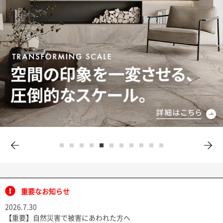
ム
修理お問い合わせ
クレーム公開
自分らしい家づくり
最高のリノベ会社が
みつ
照明
ペット用品
横浜スマート
ショールー
SUVACO
かる
リノベりす
ム
ウェルビーみのお
HDC
説明書・図面検索
水まわり
3年保証
BOX
内装用建材
パネル・壁材
お役立ち情報
住まいの
スタイリング
ロートアイアン
天然石・石材
アイデア
ミラタップ
チャンネル
メンテナンス・
施工材
新商品
オンライン相談
重要なお知らせ
2026.7.30
【重要】自然災害で被害にあわれた方へ