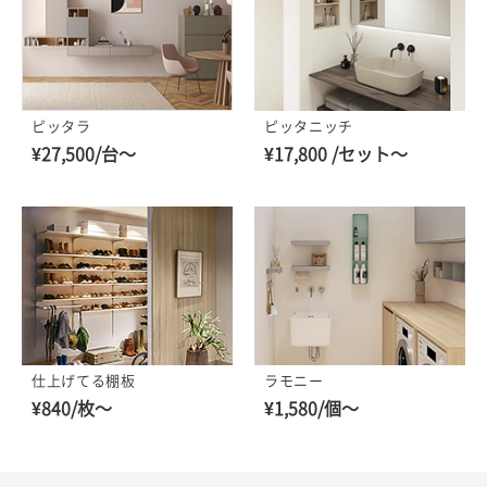
ピッタニッチ
ピッタラ
¥17,800 /セット～
¥27,500/台～
仕上げてる棚板
ラモニー
¥840/枚～
¥1,580/個～