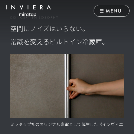
VARIATIONS
FEATURES
SPEC
RESERVE
来場予約
空間にノイズはいらない。
ESTIMATE
常識を変えるビルトイン冷蔵庫。
お見積り
ONLINE STORE
オンラインストア
MEMBER
会員登録
ミラタップ初のオリジナル家電として誕生した《インヴィエ