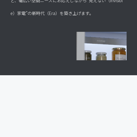
ど、
幅広い空間ニーズにお応えしながら“見えない（Invisibl
e）家電”の
新時代（Era）を築き上げます。