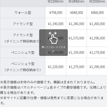
W2100mm
W2400mm
W2550mm
ウォール型
¥798,000
¥848,000
¥868,000
アイランド型
¥1,190,000
¥1,240,000
¥1,260,000
アイランド型
¥1,320,000
¥1,370,000
¥1,390,000
〈ダイニング側収納あり〉
横にスクロールできま
す
ペニンシュラ型
¥1,109,000
¥1,159,000
¥1,179,000
ペニンシュラ型
¥1,229,000
¥1,279,000
¥1,299,000
〈ダイニング側収納あり〉
※表示価格は本体のみの価格です。機器は含まれておりません。
※表示価格はバサルティベージュ各タイプの最安価格です。仕様により
異なる場合があります。
※本サイトに記載の仕様・価格は発売までに変更になる場合がありま
す。