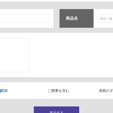
商品名
ク
・カラン
図面
廃番を含む
表紙のダ
キャビネット
表示する