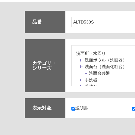
品番
洗面所・水回り
洗面ボウル（洗面器）
カテゴリ・
洗面台（洗面化粧台）
シリーズ
洗面台共通
手洗器
手洗台
水栓パン・スロップシン
水栓金具・水栓（蛇口）
止水栓・排水金物
表示対象
説明書
ミラーボックス・ミラー
ミラー（鏡）
洗面アクセサリー
洗面所収納（洗面収納）