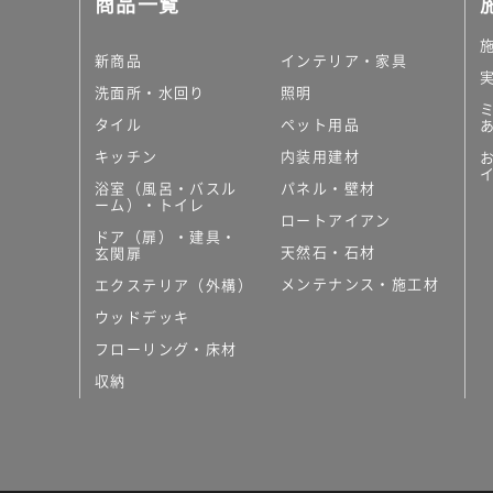
商品一覧
大理石調タイル
はめ込み式床材
キッチン
新商品
インテリア・家具
システムキッチン
洗面所・水回り
照明
キッチン共通その他
タイル
ペット用品
コンパクトキッチン
コンパクトキッチンそ
キッチン
内装用建材
MUJI＋KITCHEN
浴室（風呂・バスル
パネル・壁材
カップボード（食器棚・
ーム）・トイレ
ロートアイアン
コンビネーションキッチ
ドア（扉）・建具・
天然石・石材
キッチン）
玄関扉
キッチン機器
メンテナンス・施工材
エクステリア（外構）
レンジフード（換気扇）
ウッドデッキ
ビルトイン冷蔵庫
フローリング・床材
キッチン家電
キッチン雑貨・アクセサ
収納
キッチン収納
キッチンパネル
キッチンカウンター・天
メンテナンス
浴室（風呂・バスルーム）・