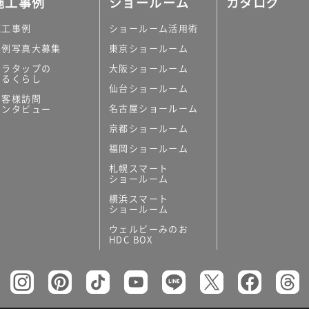
施工事例
ショールーム
カタログ
施工事例
ショールーム活用術
実例写真大募集
東京ショールーム
ミラタップの
大阪ショールーム
あるくらし
仙台ショールーム
の他
お客様訪問
名古屋ショールーム
インタビュー
キッチンボード）
京都ショールーム
ン（セクショナル
福岡ショールーム
札幌スマート
ショールーム
横浜スマート
ショールーム
ウェルビーみのお
リー
HDC BOX
板
トイレ