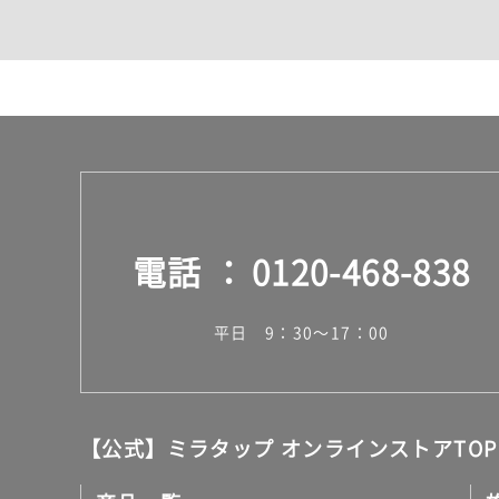
カウンター・天板（洗面
室内物干し（物干しワイ
ランドリールーム
メンテナンス
タイル
タイルインデックス
スラブタイル
フロアタイル（塩ビタイ
玄関タイル・庭タイル
キッチンタイル
電話
0120-468-838
外壁タイル
洗面台タイル
浴室タイル（お風呂タイ
平日 9：30～17：00
屋内床タイル
駐車場タイル
木目調タイル
セメント・コンクリート
アンティーク調タイル
【公式】ミラタップ オンラインストアTOP
テラコッタ調タイル
ストーン調タイル