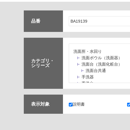
品番
洗面所・水回り
洗面ボウル（洗面器）
カテゴリ・
洗面台（洗面化粧台）
シリーズ
洗面台共通
手洗器
手洗台
水栓パン・スロップシン
水栓金具・水栓（蛇口）
止水栓・排水金物
表示対象
説明書
ミラーボックス・ミラー
ミラー（鏡）
洗面アクセサリー
洗面所収納（洗面収納）