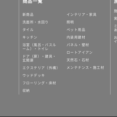
商品一覧
大理石調タイル
はめ込み式床材
キッチン
新商品
インテリア・家具
システムキッチン
洗面所・水回り
照明
キッチン共通その他
タイル
ペット用品
コンパクトキッチン
コンパクトキッチンそ
キッチン
内装用建材
MUJI＋KITCHEN
浴室（風呂・バスル
パネル・壁材
カップボード（食器棚・
ーム）・トイレ
ロートアイアン
コンビネーションキッチ
ドア（扉）・建具・
天然石・石材
キッチン）
玄関扉
キッチン機器
メンテナンス・施工材
エクステリア（外構）
レンジフード（換気扇）
ウッドデッキ
ビルトイン冷蔵庫
フローリング・床材
キッチン家電
キッチン雑貨・アクセサ
収納
キッチン収納
キッチンパネル
キッチンカウンター・天
メンテナンス
浴室（風呂・バスルーム）・