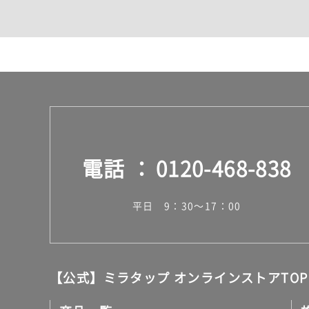
カウンター・天板（洗面
室内物干し（物干しワイ
ランドリールーム
メンテナンス
タイル
タイルインデックス
スラブタイル
フロアタイル（塩ビタイ
玄関タイル・庭タイル
キッチンタイル
電話
0120-468-838
外壁タイル
洗面台タイル
浴室タイル（お風呂タイ
平日 9：30～17：00
屋内床タイル
駐車場タイル
木目調タイル
セメント・コンクリート
アンティーク調タイル
【公式】ミラタップ オンラインストアTOP
テラコッタ調タイル
ストーン調タイル