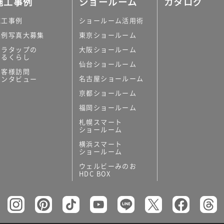
施工事例
ショールーム
カタログ
施工事例
ショールーム活用術
実例写真大募集
東京ショールーム
ミラタップの
大阪ショールーム
あるくらし
仙台ショールーム
の他
お客様訪問
名古屋ショールーム
インタビュー
キッチンボード）
京都ショールーム
ン（セクショナル
福岡ショールーム
札幌スマート
ショールーム
横浜スマート
ショールーム
ウェルビーみのお
リー
HDC BOX
板
トイレ