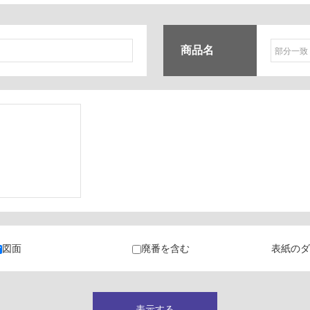
商品名
ク
・カラン
図面
廃番を含む
表紙のダ
キャビネット
表示する