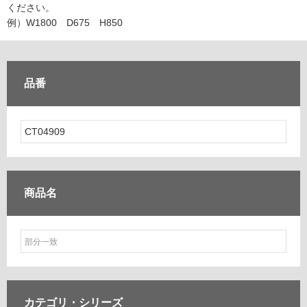
ム
ください。
修理お問い合わせ
クレーム公開
自分らしい家づくり
最高のリノベ会社が
みつ
照明
ペット用品
例）W1800 D675 H850
横浜スマート
ショールー
SUVACO
かる
リノベりす
ム
ウェルビーみのお
HDC
説明書・図面検索
水まわり
3年保証
BOX
内装用建材
パネル・壁材
品番
お役立ち情報
住まいの
スタイリング
ロートアイアン
天然石・石材
アイデア
ミラタップ
チャンネル
メンテナンス・
施工材
新商品
オンライン相談
商品名
カテゴリ・
シリーズ