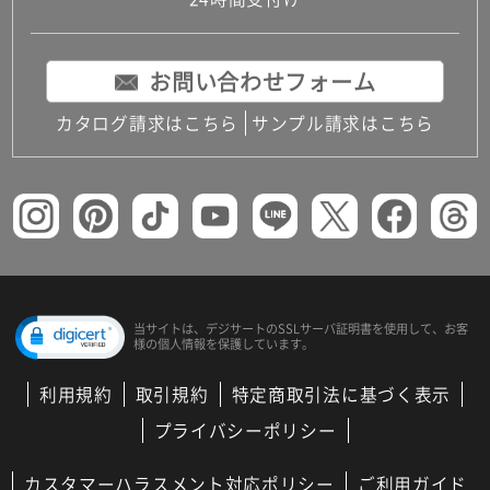
コンパクトキッチン
コンパクコンパクトキッチンその他トキッチンそ
の他
お問い合わせフォーム
MUJI＋KITCHEN
カップボード（食器棚・キッチンボード）
カタログ請求はこちら
サンプル請求はこちら
コンビネーションキッチン（セクショナルキッチ
ン）
キッチン機器
レンジフード（換気扇）
ビルトイン冷蔵庫
キッチン家電
キッチン雑貨・アクセサリー
キッチン収納
キッチンパネル
当サイトは、デジサートの
SSLサーバ証明書を使用して、
お客
様の個人情報を保護しています。
キッチンカウンター・天板
メンテナンス
利用規約
取引規約
特定商取引法に基づく表示
浴室（風呂・バスルーム）・トイレ
システムバス（ユニットバス）
プライバシーポリシー
バスタブ（浴槽）
バス共通
カスタマーハラスメント対応ポリシー
ご利用ガイド