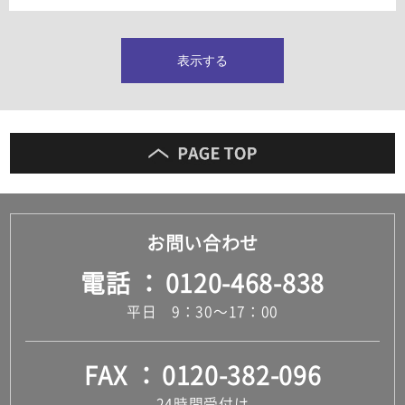
タイルインデックス
スラブタイル
フロアタイル（塩ビタイル）
表示する
玄関タイル・庭タイル
キッチンタイル
外壁タイル
洗面台タイル
浴室タイル（お風呂タイル）
屋内床タイル
駐車場タイル
木目調タイル
お問い合わせ
セメント・コンクリート調タイル
アンティーク調タイル
電話
0120-468-838
テラコッタ調タイル
ストーン調タイル
平日 9：30～17：00
大理石調タイル
はめ込み式床材
キッチン
FAX
0120-382-096
システムキッチン
キッチン共通その他
24時間受付け