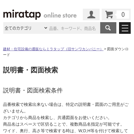
カート
マイページ
商品カテゴリ
建材・住宅設備の通販ならミラタップ（旧サンワカンパニー）
図面ダウンロ
ード
施工事例
洗面所・水回り
タイル
説明書・図面検索
ショールーム
施工事例
法人案件納入事例
キッチン
浴室（風呂・
バスルー
ム）・
トイレ
ショールームの
ご案内
東京
ショールーム
ミラタップ
のあるくらし
お客様訪問
インタビュー
説明書・図面検索条件
ドア（扉）・
建具・玄関
サポート
扉
エクステリア
（外構）
大阪
ショールーム
仙台
ショールーム
店舗・施設事例
品番検索で検索出来ない場合は、特定の説明書・図面のご用意がご
その他サービス
ご利用ガイド
初めての方へ
ざいません。
ウッドデッキ
フローリング・
床材
名古屋
ショールーム
京都
ショールーム
カテゴリから商品を検索し、共通図面をお使いください。
ミラタップと
創る家
工事会社紹介
Coziコンシ
よくある質問
お問い合わせ
商品名はスペースで区切ることで、複数商品名指定が可能です。
ASOLIE
ェルジュ
収納
インテリア・
家具
福岡
ショールーム
札幌スマート
ショールー
ワイド、奥行、高さ等で検索する時は、W,D,H等を付けて検索して