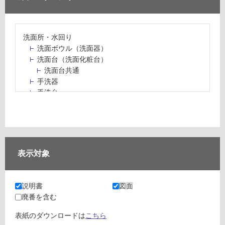
洗面所・水回り
洗面ボウル（洗面器）
洗面台（洗面化粧台）
洗面台共通
手洗器
手洗台
水栓パン・スロップシンク
水栓金具・水栓（蛇口）・カラン
止水栓・排水金物
ミラーボックス・ミラーキャビネット
ミラー（鏡）
表示対象
洗面アクセサリー
洗面所収納（洗面収納）
カウンター・天板（洗面所・水回り）
説明書
図面
室内物干し（物干しワイヤー・ロープ）
廃番を含む
ランドリールーム
メンテナンス
表紙のダウンロードは
こちら
タイル