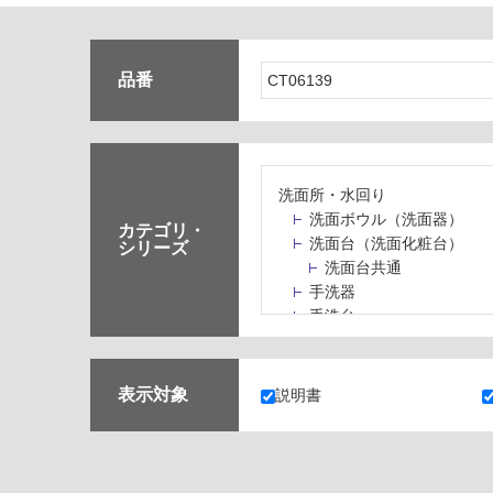
品番
洗面所・水回り
洗面ボウル（洗面器）
カテゴリ・
洗面台（洗面化粧台）
シリーズ
洗面台共通
手洗器
手洗台
水栓パン・スロップシン
水栓金具・水栓（蛇口）
止水栓・排水金物
表示対象
説明書
ミラーボックス・ミラー
ミラー（鏡）
洗面アクセサリー
洗面所収納（洗面収納）