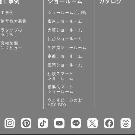
施工事例
ショールーム
カタログ
施工事例
ショールーム活用術
実例写真大募集
東京ショールーム
ミラタップの
大阪ショールーム
あるくらし
仙台ショールーム
の他
お客様訪問
名古屋ショールーム
インタビュー
キッチンボード）
京都ショールーム
ン（セクショナル
福岡ショールーム
札幌スマート
ショールーム
横浜スマート
ショールーム
ウェルビーみのお
リー
HDC BOX
板
トイレ