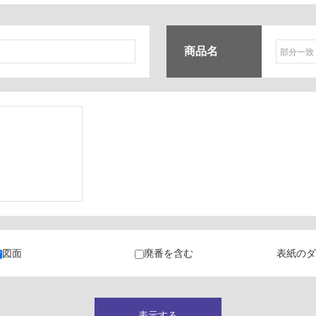
商品名
ク
・カラン
図面
廃番を含む
表紙のダ
キャビネット
表示する