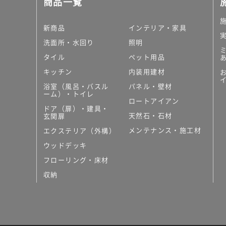
商品一覧
大理石調タイル
はめ込み式床材
キッチン
新商品
インテリア・家具
システムキッチン
洗面所・水回り
照明
キッチン共通その他
タイル
ペット用品
コンパクトキッチン
コンパクトキッチンそ
キッチン
内装用建材
MUJI＋KITCHEN
浴室（風呂・バスル
パネル・壁材
カップボード（食器棚・
ーム）・トイレ
ロートアイアン
コンビネーションキッチ
ドア（扉）・建具・
天然石・石材
キッチン）
玄関扉
キッチン機器
メンテナンス・施工材
エクステリア（外構）
レンジフード（換気扇）
ウッドデッキ
ビルトイン冷蔵庫
フローリング・床材
キッチン家電
キッチン雑貨・アクセサ
収納
キッチン収納
キッチンパネル
キッチンカウンター・天
メンテナンス
浴室（風呂・バスルーム）・