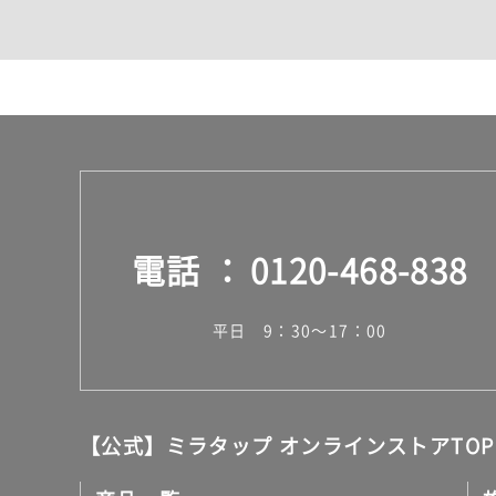
カウンター・天板（洗面
室内物干し（物干しワイ
ランドリールーム
メンテナンス
タイル
タイルインデックス
スラブタイル
フロアタイル（塩ビタイ
玄関タイル・庭タイル
キッチンタイル
電話
0120-468-838
外壁タイル
洗面台タイル
浴室タイル（お風呂タイ
平日 9：30～17：00
屋内床タイル
駐車場タイル
木目調タイル
セメント・コンクリート
アンティーク調タイル
【公式】ミラタップ オンラインストアTOP
テラコッタ調タイル
ストーン調タイル