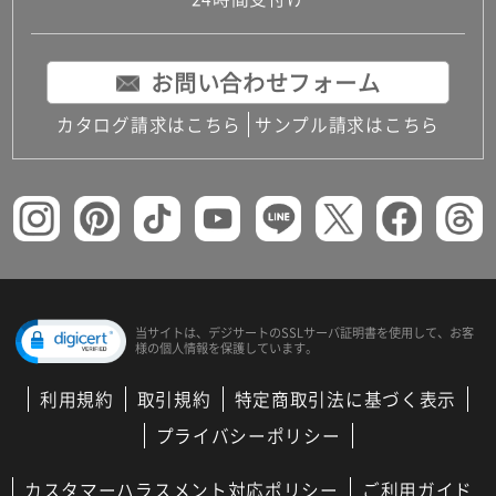
コンパクトキッチン
コンパクコンパクトキッチンその他トキッチンそ
の他
お問い合わせフォーム
MUJI＋KITCHEN
カップボード（食器棚・キッチンボード）
カタログ請求はこちら
サンプル請求はこちら
コンビネーションキッチン（セクショナルキッチ
ン）
キッチン機器
レンジフード（換気扇）
ビルトイン冷蔵庫
キッチン家電
キッチン雑貨・アクセサリー
キッチン収納
キッチンパネル
当サイトは、デジサートの
SSLサーバ証明書を使用して、
お客
様の個人情報を保護しています。
キッチンカウンター・天板
メンテナンス
利用規約
取引規約
特定商取引法に基づく表示
浴室（風呂・バスルーム）・トイレ
システムバス（ユニットバス）
プライバシーポリシー
バスタブ（浴槽）
バス共通
カスタマーハラスメント対応ポリシー
ご利用ガイド