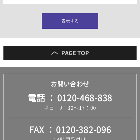
タイルインデックス
スラブタイル
フロアタイル（塩ビタイル）
表示する
玄関タイル・庭タイル
キッチンタイル
外壁タイル
洗面台タイル
浴室タイル（お風呂タイル）
屋内床タイル
駐車場タイル
木目調タイル
お問い合わせ
セメント・コンクリート調タイル
アンティーク調タイル
電話
0120-468-838
テラコッタ調タイル
ストーン調タイル
平日 9：30～17：00
大理石調タイル
はめ込み式床材
キッチン
FAX
0120-382-096
システムキッチン
キッチン共通その他
24時間受付け