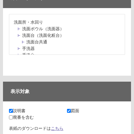
洗面所・水回り
洗面ボウル（洗面器）
洗面台（洗面化粧台）
洗面台共通
手洗器
手洗台
水栓パン・スロップシンク
水栓金具・水栓（蛇口）・カラン
止水栓・排水金物
ミラーボックス・ミラーキャビネット
ミラー（鏡）
表示対象
洗面アクセサリー
洗面所収納（洗面収納）
カウンター・天板（洗面所・水回り）
説明書
図面
室内物干し（物干しワイヤー・ロープ）
廃番を含む
ランドリールーム
メンテナンス
表紙のダウンロードは
こちら
タイル