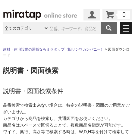
カート
マイページ
商品カテゴリ
建材・住宅設備の通販ならミラタップ（旧サンワカンパニー）
図面ダウンロ
ード
施工事例
洗面所・水回り
タイル
説明書・図面検索
ショールーム
施工事例
法人案件納入事例
キッチン
浴室（風呂・
バスルー
ム）・
トイレ
ショールームの
ご案内
東京
ショールーム
ミラタップ
のあるくらし
お客様訪問
インタビュー
説明書・図面検索条件
ドア（扉）・
建具・玄関
サポート
扉
エクステリア
（外構）
大阪
ショールーム
仙台
ショールーム
店舗・施設事例
品番検索で検索出来ない場合は、特定の説明書・図面のご用意がご
その他サービス
ご利用ガイド
初めての方へ
ざいません。
ウッドデッキ
フローリング・
床材
名古屋
ショールーム
京都
ショールーム
カテゴリから商品を検索し、共通図面をお使いください。
ミラタップと
創る家
工事会社紹介
Coziコンシ
よくある質問
お問い合わせ
商品名はスペースで区切ることで、複数商品名指定が可能です。
ASOLIE
ェルジュ
収納
インテリア・
家具
福岡
ショールーム
札幌スマート
ショールー
ワイド、奥行、高さ等で検索する時は、W,D,H等を付けて検索して