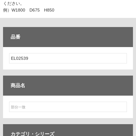
ム
ください。
修理お問い合わせ
クレーム公開
自分らしい家づくり
最高のリノベ会社が
みつ
照明
ペット用品
例）W1800 D675 H850
横浜スマート
ショールー
SUVACO
かる
リノベりす
ム
ウェルビーみのお
HDC
説明書・図面検索
水まわり
3年保証
BOX
内装用建材
パネル・壁材
品番
お役立ち情報
住まいの
スタイリング
ロートアイアン
天然石・石材
アイデア
ミラタップ
チャンネル
メンテナンス・
施工材
新商品
オンライン相談
商品名
カテゴリ・
シリーズ