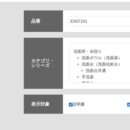
品番
洗面所・水回り
洗面ボウル（洗面器）
カテゴリ・
洗面台（洗面化粧台）
シリーズ
洗面台共通
手洗器
手洗台
水栓パン・スロップシン
水栓金具・水栓（蛇口）
止水栓・排水金物
表示対象
説明書
ミラーボックス・ミラー
ミラー（鏡）
洗面アクセサリー
洗面所収納（洗面収納）