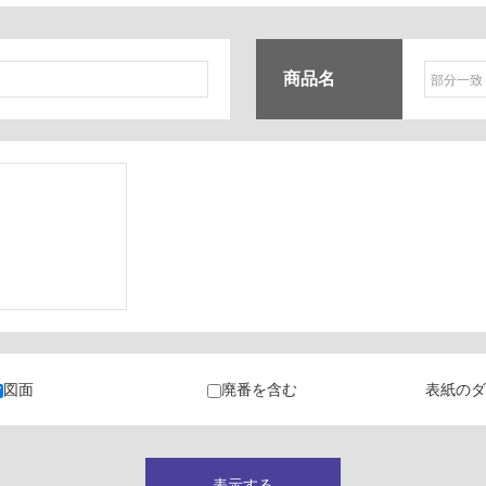
商品名
ク
・カラン
図面
廃番を含む
表紙のダ
キャビネット
表示する