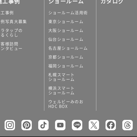
施工事例
ショールーム
カタログ
施工事例
ショールーム活用術
実例写真大募集
東京ショールーム
ミラタップの
大阪ショールーム
あるくらし
仙台ショールーム
の他
お客様訪問
名古屋ショールーム
インタビュー
キッチンボード）
京都ショールーム
ン（セクショナル
福岡ショールーム
札幌スマート
ショールーム
横浜スマート
ショールーム
ウェルビーみのお
リー
HDC BOX
板
トイレ