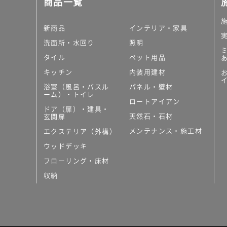
商品一覧
大理石調タイル
はめ込み式床材
キッチン
新商品
インテリア・家具
システムキッチン
洗面所・水回り
照明
キッチン共通その他
タイル
ペット用品
コンパクトキッチン
コンパクトキッチンそ
キッチン
内装用建材
MUJI＋KITCHEN
浴室（風呂・バスル
パネル・壁材
カップボード（食器棚・
ーム）・トイレ
ロートアイアン
コンビネーションキッチ
ドア（扉）・建具・
天然石・石材
キッチン）
玄関扉
キッチン機器
メンテナンス・施工材
エクステリア（外構）
レンジフード（換気扇）
ウッドデッキ
ビルトイン冷蔵庫
フローリング・床材
キッチン家電
キッチン雑貨・アクセサ
収納
キッチン収納
キッチンパネル
キッチンカウンター・天
メンテナンス
浴室（風呂・バスルーム）・