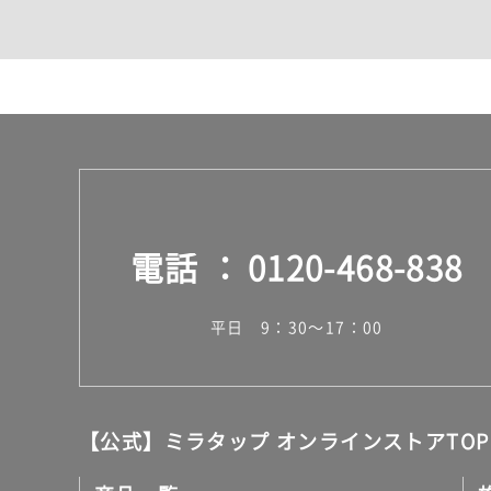
カウンター・天板（洗面
室内物干し（物干しワイ
ランドリールーム
メンテナンス
タイル
タイルインデックス
スラブタイル
フロアタイル（塩ビタイ
玄関タイル・庭タイル
キッチンタイル
電話
0120-468-838
外壁タイル
洗面台タイル
浴室タイル（お風呂タイ
平日 9：30～17：00
屋内床タイル
駐車場タイル
木目調タイル
セメント・コンクリート
アンティーク調タイル
【公式】ミラタップ オンラインストアTOP
テラコッタ調タイル
ストーン調タイル