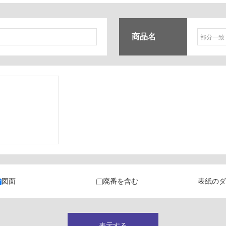
商品名
ク
・カラン
図面
廃番を含む
表紙のダ
キャビネット
表示する