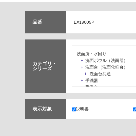
品番
洗面所・水回り
洗面ボウル（洗面器）
カテゴリ・
洗面台（洗面化粧台）
シリーズ
洗面台共通
手洗器
手洗台
水栓パン・スロップシン
水栓金具・水栓（蛇口）
止水栓・排水金物
表示対象
説明書
ミラーボックス・ミラー
ミラー（鏡）
洗面アクセサリー
洗面所収納（洗面収納）