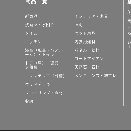
商品一覧
大理石調タイル
はめ込み式床材
キッチン
新商品
インテリア・家具
システムキッチン
洗面所・水回り
照明
キッチン共通その他
タイル
ペット用品
コンパクトキッチン
コンパクトキッチンそ
キッチン
内装用建材
MUJI＋KITCHEN
浴室（風呂・バスル
パネル・壁材
カップボード（食器棚・
ーム）・トイレ
ロートアイアン
コンビネーションキッチ
ドア（扉）・建具・
天然石・石材
キッチン）
玄関扉
キッチン機器
メンテナンス・施工材
エクステリア（外構）
レンジフード（換気扇）
ウッドデッキ
ビルトイン冷蔵庫
フローリング・床材
キッチン家電
キッチン雑貨・アクセサ
収納
キッチン収納
キッチンパネル
キッチンカウンター・天
メンテナンス
浴室（風呂・バスルーム）・