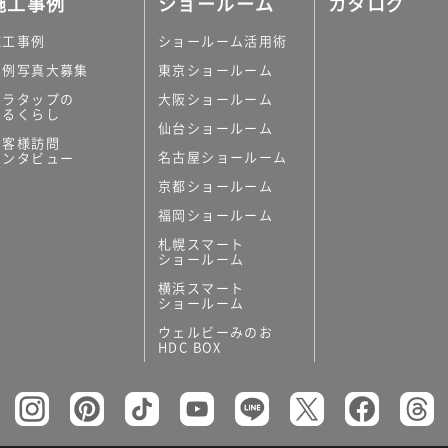
施工事例
ショールーム
カタログ
施工事例
ショールーム活用術
実例写真大募集
東京ショールーム
ミラタップの
大阪ショールーム
あるくらし
仙台ショールーム
の他
お客様訪問
名古屋ショールーム
インタビュー
キッチンボード）
京都ショールーム
ン（セクショナル
福岡ショールーム
札幌スマート
ショールーム
横浜スマート
ショールーム
ウェルビーみのお
リー
HDC BOX
板
トイレ