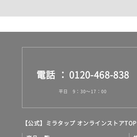
カウンター・天板（洗面
室内物干し（物干しワイ
ランドリールーム
メンテナンス
タイル
タイルインデックス
スラブタイル
フロアタイル（塩ビタイ
玄関タイル・庭タイル
キッチンタイル
電話
0120-468-838
外壁タイル
洗面台タイル
浴室タイル（お風呂タイ
平日 9：30～17：00
屋内床タイル
駐車場タイル
木目調タイル
セメント・コンクリート
アンティーク調タイル
【公式】ミラタップ オンラインストアTOP
テラコッタ調タイル
ストーン調タイル