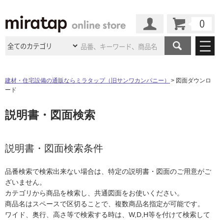
カート
マイページ
商品カテゴリ
建材・住宅設備の通販ならミラタップ（旧サンワカンパニー）
図面ダウンロ
ード
施工事例
洗面所・水回り
タイル
説明書・図面検索
ショールーム
施工事例
法人案件納入事例
キッチン
浴室（風呂・
バスルー
ム）・
トイレ
ショールームの
ご案内
東京
ショールーム
ミラタップ
のあるくらし
お客様訪問
インタビュー
説明書・図面検索条件
ドア（扉）・
建具・玄関
サポート
扉
エクステリア
（外構）
大阪
ショールーム
仙台
ショールーム
店舗・施設事例
品番検索で検索出来ない場合は、特定の説明書・図面のご用意がご
その他サービス
ご利用ガイド
初めての方へ
ざいません。
ウッドデッキ
フローリング・
床材
名古屋
ショールーム
京都
ショールーム
カテゴリから商品を検索し、共通図面をお使いください。
ミラタップと
創る家
工事会社紹介
Coziコンシ
よくある質問
お問い合わせ
商品名はスペースで区切ることで、複数商品名指定が可能です。
ASOLIE
ェルジュ
収納
インテリア・
家具
福岡
ショールーム
札幌スマート
ショールー
ワイド、奥行、高さ等で検索する時は、W,D,H等を付けて検索して