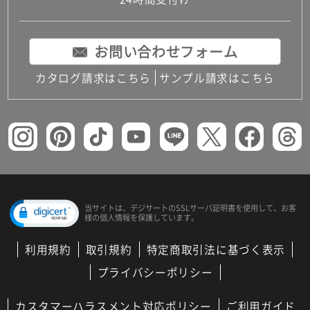
コンパクトキッチン
コンパクコンパクトキッチンその他トキッチンそ
の他
お問い合わせフォーム
MUJI＋KITCHEN
カップボード（食器棚・キッチンボード）
カタログ請求はこちら
サンプル請求はこちら
コンビネーションキッチン（セクショナルキッチ
ン）
キッチン機器
レンジフード（換気扇）
ビルトイン冷蔵庫
キッチン家電
キッチン雑貨・アクセサリー
キッチン収納
キッチンパネル
当サイトは、デジサートの
SSLサーバ証明書を使用して、
お客
様の個人情報を保護しています。
キッチンカウンター・天板
メンテナンス
利用規約
取引規約
特定商取引法に基づく表示
浴室（風呂・バスルーム）・トイレ
システムバス（ユニットバス）
プライバシーポリシー
バスタブ（浴槽）
バス共通
カスタマーハラスメント対応ポリシー
ご利用ガイド