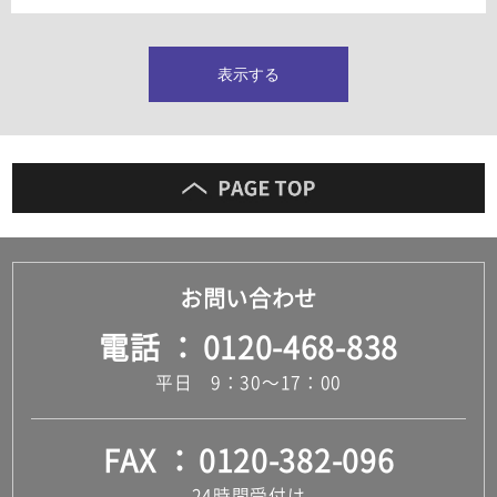
タイルインデックス
スラブタイル
フロアタイル（塩ビタイル）
表示する
玄関タイル・庭タイル
キッチンタイル
外壁タイル
洗面台タイル
浴室タイル（お風呂タイル）
屋内床タイル
駐車場タイル
木目調タイル
お問い合わせ
セメント・コンクリート調タイル
アンティーク調タイル
電話
0120-468-838
テラコッタ調タイル
ストーン調タイル
平日 9：30～17：00
大理石調タイル
はめ込み式床材
キッチン
FAX
0120-382-096
システムキッチン
キッチン共通その他
24時間受付け