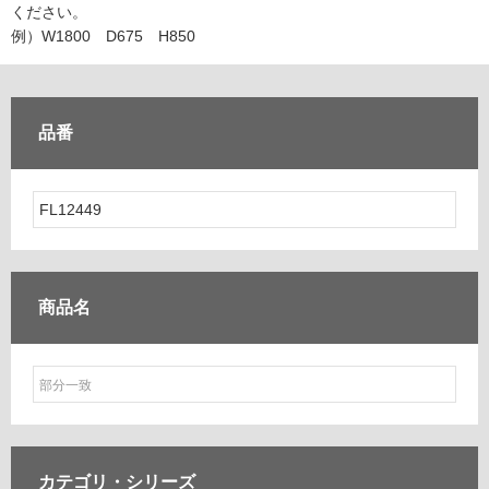
ム
ください。
修理お問い合わせ
クレーム公開
自分らしい家づくり
最高のリノベ会社が
みつ
照明
ペット用品
例）W1800 D675 H850
横浜スマート
ショールー
SUVACO
かる
リノベりす
ム
ウェルビーみのお
HDC
説明書・図面検索
水まわり
3年保証
BOX
内装用建材
パネル・壁材
品番
お役立ち情報
住まいの
スタイリング
ロートアイアン
天然石・石材
アイデア
ミラタップ
チャンネル
メンテナンス・
施工材
新商品
オンライン相談
商品名
カテゴリ・
シリーズ