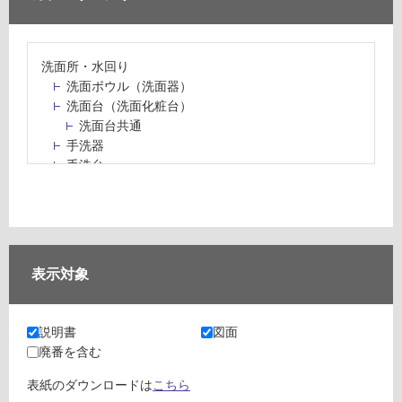
洗面所・水回り
洗面ボウル（洗面器）
洗面台（洗面化粧台）
洗面台共通
手洗器
手洗台
水栓パン・スロップシンク
水栓金具・水栓（蛇口）・カラン
止水栓・排水金物
ミラーボックス・ミラーキャビネット
ミラー（鏡）
表示対象
洗面アクセサリー
洗面所収納（洗面収納）
カウンター・天板（洗面所・水回り）
説明書
図面
室内物干し（物干しワイヤー・ロープ）
廃番を含む
ランドリールーム
メンテナンス
表紙のダウンロードは
こちら
タイル