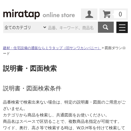
カート
マイページ
商品カテゴリ
建材・住宅設備の通販ならミラタップ（旧サンワカンパニー）
図面ダウンロ
ード
施工事例
洗面所・水回り
タイル
説明書・図面検索
ショールーム
施工事例
法人案件納入事例
キッチン
浴室（風呂・
バスルー
ム）・
トイレ
ショールームの
ご案内
東京
ショールーム
ミラタップ
のあるくらし
お客様訪問
インタビュー
説明書・図面検索条件
ドア（扉）・
建具・玄関
サポート
扉
エクステリア
（外構）
大阪
ショールーム
仙台
ショールーム
店舗・施設事例
品番検索で検索出来ない場合は、特定の説明書・図面のご用意がご
その他サービス
ご利用ガイド
初めての方へ
ざいません。
ウッドデッキ
フローリング・
床材
名古屋
ショールーム
京都
ショールーム
カテゴリから商品を検索し、共通図面をお使いください。
ミラタップと
創る家
工事会社紹介
Coziコンシ
よくある質問
お問い合わせ
商品名はスペースで区切ることで、複数商品名指定が可能です。
ASOLIE
ェルジュ
収納
インテリア・
家具
福岡
ショールーム
札幌スマート
ショールー
ワイド、奥行、高さ等で検索する時は、W,D,H等を付けて検索して