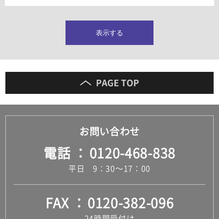
タイルインデックス
スラブタイル
フロアタイル（塩ビタイル）
表示する
玄関タイル・庭タイル
キッチンタイル
外壁タイル
洗面台タイル
浴室タイル（お風呂タイル）
屋内床タイル
駐車場タイル
木目調タイル
お問い合わせ
セメント・コンクリート調タイル
アンティーク調タイル
電話
0120-468-838
テラコッタ調タイル
ストーン調タイル
平日 9：30～17：00
大理石調タイル
はめ込み式床材
キッチン
FAX
0120-382-096
システムキッチン
キッチン共通その他
24時間受付け