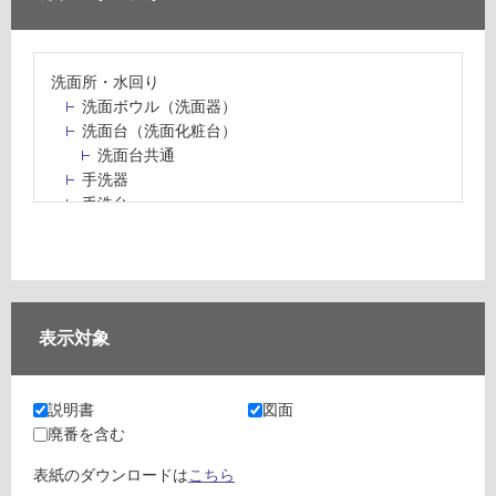
洗面所・水回り
洗面ボウル（洗面器）
洗面台（洗面化粧台）
洗面台共通
手洗器
手洗台
水栓パン・スロップシンク
水栓金具・水栓（蛇口）・カラン
止水栓・排水金物
ミラーボックス・ミラーキャビネット
ミラー（鏡）
表示対象
洗面アクセサリー
洗面所収納（洗面収納）
カウンター・天板（洗面所・水回り）
説明書
図面
室内物干し（物干しワイヤー・ロープ）
廃番を含む
ランドリールーム
メンテナンス
表紙のダウンロードは
こちら
タイル