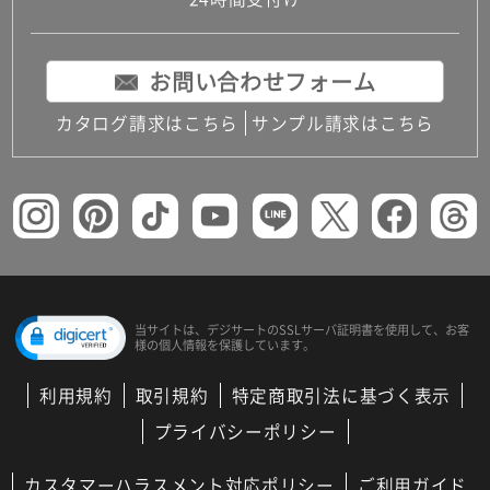
コンパクトキッチン
コンパクコンパクトキッチンその他トキッチンそ
の他
お問い合わせフォーム
MUJI＋KITCHEN
カップボード（食器棚・キッチンボード）
カタログ請求はこちら
サンプル請求はこちら
コンビネーションキッチン（セクショナルキッチ
ン）
キッチン機器
レンジフード（換気扇）
ビルトイン冷蔵庫
キッチン家電
キッチン雑貨・アクセサリー
キッチン収納
キッチンパネル
当サイトは、デジサートの
SSLサーバ証明書を使用して、
お客
様の個人情報を保護しています。
キッチンカウンター・天板
メンテナンス
利用規約
取引規約
特定商取引法に基づく表示
浴室（風呂・バスルーム）・トイレ
システムバス（ユニットバス）
プライバシーポリシー
バスタブ（浴槽）
バス共通
カスタマーハラスメント対応ポリシー
ご利用ガイド