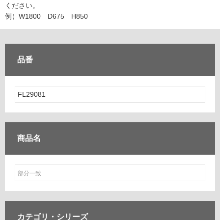
ム
ください。
修理お問い合わせ
クレーム公開
自分らしい家づくり
最高のリノベ会社が
みつ
照明
ペット用品
例）W1800 D675 H850
横浜スマート
ショールー
SUVACO
かる
リノベりす
ム
ウェルビーみのお
HDC
説明書・図面検索
水まわり
3年保証
BOX
内装用建材
パネル・壁材
品番
お役立ち情報
住まいの
スタイリング
ロートアイアン
天然石・石材
アイデア
ミラタップ
チャンネル
メンテナンス・
施工材
新商品
オンライン相談
商品名
カテゴリ・
シリーズ