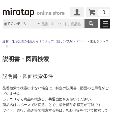
カート
マイページ
商品カテゴリ
建材・住宅設備の通販ならミラタップ（旧サンワカンパニー）
図面ダウンロ
ード
施工事例
洗面所・水回り
タイル
説明書・図面検索
ショールーム
施工事例
法人案件納入事例
キッチン
浴室（風呂・
バスルー
ム）・
トイレ
ショールームの
ご案内
東京
ショールーム
ミラタップ
のあるくらし
お客様訪問
インタビュー
説明書・図面検索条件
ドア（扉）・
建具・玄関
サポート
扉
エクステリア
（外構）
大阪
ショールーム
仙台
ショールーム
店舗・施設事例
品番検索で検索出来ない場合は、特定の説明書・図面のご用意がご
その他サービス
ご利用ガイド
初めての方へ
ざいません。
ウッドデッキ
フローリング・
床材
名古屋
ショールーム
京都
ショールーム
カテゴリから商品を検索し、共通図面をお使いください。
ミラタップと
創る家
工事会社紹介
Coziコンシ
よくある質問
お問い合わせ
商品名はスペースで区切ることで、複数商品名指定が可能です。
ASOLIE
ェルジュ
収納
インテリア・
家具
福岡
ショールーム
札幌スマート
ショールー
ワイド、奥行、高さ等で検索する時は、W,D,H等を付けて検索して