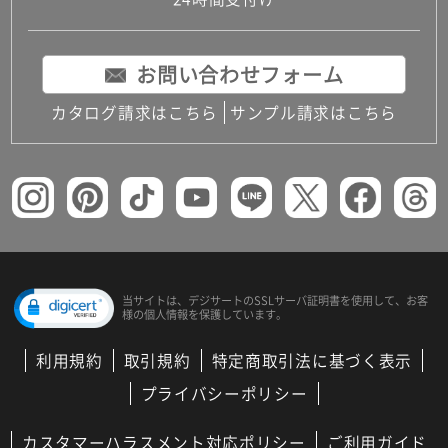
コンパクトキッチン
コンパクコンパクトキッチンその他トキッチンそ
の他
お問い合わせフォーム
MUJI＋KITCHEN
カップボード（食器棚・キッチンボード）
カタログ請求はこちら
サンプル請求はこちら
コンビネーションキッチン（セクショナルキッチ
ン）
キッチン機器
レンジフード（換気扇）
ビルトイン冷蔵庫
キッチン家電
キッチン雑貨・アクセサリー
キッチン収納
キッチンパネル
当サイトは、デジサートの
SSLサーバ証明書を使用して、
お客
様の個人情報を保護しています。
キッチンカウンター・天板
メンテナンス
利用規約
取引規約
特定商取引法に基づく表示
浴室（風呂・バスルーム）・トイレ
システムバス（ユニットバス）
プライバシーポリシー
バスタブ（浴槽）
バス共通
カスタマーハラスメント対応ポリシー
ご利用ガイド