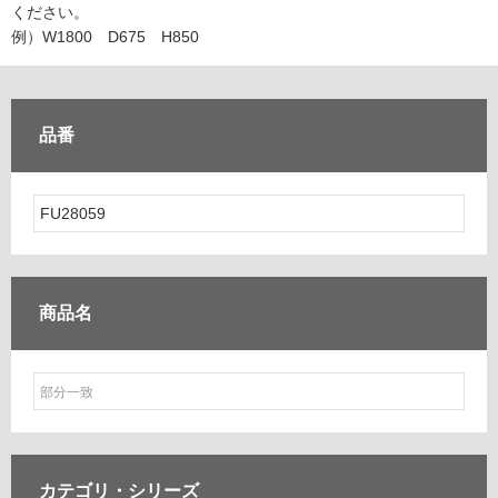
ム
ください。
修理お問い合わせ
クレーム公開
自分らしい家づくり
最高のリノベ会社が
みつ
照明
ペット用品
例）W1800 D675 H850
横浜スマート
ショールー
SUVACO
かる
リノベりす
ム
ウェルビーみのお
HDC
説明書・図面検索
水まわり
3年保証
BOX
内装用建材
パネル・壁材
品番
お役立ち情報
住まいの
スタイリング
ロートアイアン
天然石・石材
アイデア
ミラタップ
チャンネル
メンテナンス・
施工材
新商品
オンライン相談
商品名
カテゴリ・
シリーズ