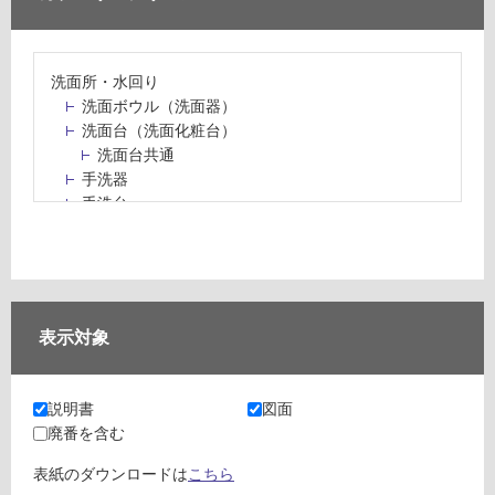
洗面所・水回り
洗面ボウル（洗面器）
洗面台（洗面化粧台）
洗面台共通
手洗器
手洗台
水栓パン・スロップシンク
水栓金具・水栓（蛇口）・カラン
止水栓・排水金物
ミラーボックス・ミラーキャビネット
ミラー（鏡）
表示対象
洗面アクセサリー
洗面所収納（洗面収納）
カウンター・天板（洗面所・水回り）
説明書
図面
室内物干し（物干しワイヤー・ロープ）
廃番を含む
ランドリールーム
メンテナンス
表紙のダウンロードは
こちら
タイル