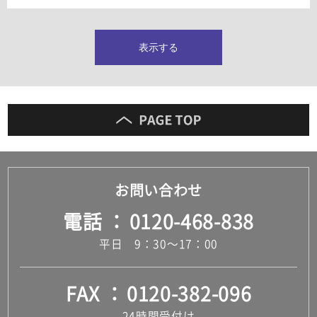
タイルインデックス
スラブタイル
フロアタイル（塩ビタイル）
表示する
玄関タイル・庭タイル
キッチンタイル
外壁タイル
洗面台タイル
浴室タイル（お風呂タイル）
屋内床タイル
駐車場タイル
木目調タイル
お問い合わせ
セメント・コンクリート調タイル
アンティーク調タイル
電話
0120-468-838
テラコッタ調タイル
ストーン調タイル
平日 9：30～17：00
大理石調タイル
はめ込み式床材
キッチン
FAX
0120-382-096
システムキッチン
キッチン共通その他
24時間受付け