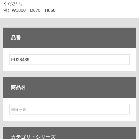
ム
ください。
修理お問い合わせ
クレーム公開
自分らしい家づくり
最高のリノベ会社が
みつ
照明
ペット用品
例）W1800 D675 H850
横浜スマート
ショールー
SUVACO
かる
リノベりす
ム
ウェルビーみのお
HDC
説明書・図面検索
水まわり
3年保証
BOX
内装用建材
パネル・壁材
品番
お役立ち情報
住まいの
スタイリング
ロートアイアン
天然石・石材
アイデア
ミラタップ
チャンネル
メンテナンス・
施工材
新商品
オンライン相談
商品名
カテゴリ・
シリーズ