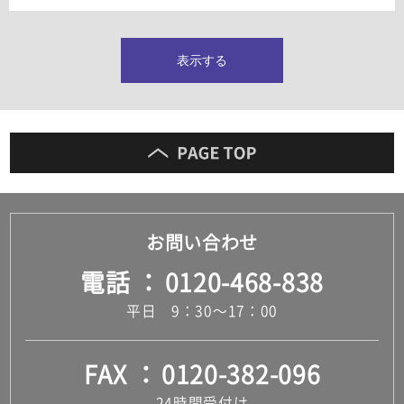
タイルインデックス
スラブタイル
フロアタイル（塩ビタイル）
表示する
玄関タイル・庭タイル
キッチンタイル
外壁タイル
洗面台タイル
浴室タイル（お風呂タイル）
屋内床タイル
駐車場タイル
木目調タイル
お問い合わせ
セメント・コンクリート調タイル
アンティーク調タイル
電話
0120-468-838
テラコッタ調タイル
ストーン調タイル
平日 9：30～17：00
大理石調タイル
はめ込み式床材
キッチン
FAX
0120-382-096
システムキッチン
キッチン共通その他
24時間受付け