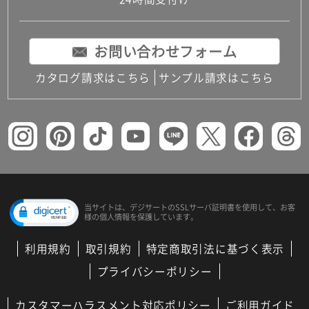
コンパクトキッチン
コンパクコンパクトキッチンその他トキッチンそ
の他
お問い合わせフォーム
MUJI＋KITCHEN
カップボード（食器棚・キッチンボード）
カタログ請求はこちら
サンプル請求はこちら
コンビネーションキッチン（セクショナルキッチ
ン）
キッチン機器
レンジフード（換気扇）
ビルトイン冷蔵庫
キッチン家電
キッチン雑貨・アクセサリー
キッチン収納
キッチンパネル
当サイトは、デジサートの
SSLサーバ証明書を使用して、
お客
様の個人情報を保護しています。
キッチンカウンター・天板
メンテナンス
利用規約
取引規約
特定商取引法に基づく表示
浴室（風呂・バスルーム）・トイレ
システムバス（ユニットバス）
プライバシーポリシー
バスタブ（浴槽）
バス共通
カスタマーハラスメント対応ポリシー
ご利用ガイド