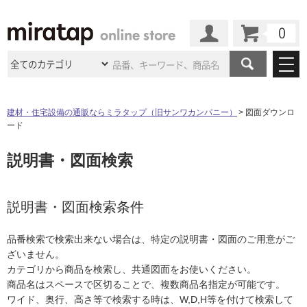
カート
マイページ
商品カテゴリ
建材・住宅設備の通販ならミラタップ（旧サンワカンパニー）
図面ダウンロ
ード
施工事例
洗面所・水回り
タイル
説明書・図面検索
ショールーム
施工事例
法人案件納入事例
キッチン
浴室（風呂・
バスルー
ム）・
トイレ
ショールームの
ご案内
東京
ショールーム
ミラタップ
のあるくらし
お客様訪問
インタビュー
説明書・図面検索条件
ドア（扉）・
建具・玄関
サポート
扉
エクステリア
（外構）
大阪
ショールーム
仙台
ショールーム
店舗・施設事例
品番検索で検索出来ない場合は、特定の説明書・図面のご用意がご
その他サービス
ご利用ガイド
初めての方へ
ざいません。
ウッドデッキ
フローリング・
床材
名古屋
ショールーム
京都
ショールーム
カテゴリから商品を検索し、共通図面をお使いください。
ミラタップと
創る家
工事会社紹介
Coziコンシ
よくある質問
お問い合わせ
商品名はスペースで区切ることで、複数商品名指定が可能です。
ASOLIE
ェルジュ
収納
インテリア・
家具
福岡
ショールーム
札幌スマート
ショールー
ワイド、奥行、高さ等で検索する時は、W,D,H等を付けて検索して