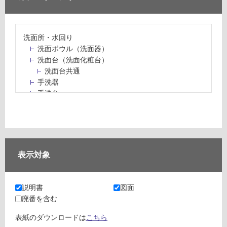
洗面所・水回り
洗面ボウル（洗面器）
洗面台（洗面化粧台）
洗面台共通
手洗器
手洗台
水栓パン・スロップシンク
水栓金具・水栓（蛇口）・カラン
止水栓・排水金物
ミラーボックス・ミラーキャビネット
ミラー（鏡）
表示対象
洗面アクセサリー
洗面所収納（洗面収納）
カウンター・天板（洗面所・水回り）
説明書
図面
室内物干し（物干しワイヤー・ロープ）
廃番を含む
ランドリールーム
メンテナンス
表紙のダウンロードは
こちら
タイル