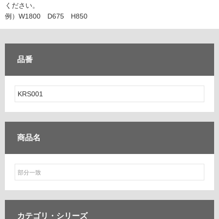
ム
ください。
修理お問い合わせ
クレーム公開
自分らしい家づくり
最高のリノベ会社が
みつ
照明
ペット用品
例）W1800 D675 H850
横浜スマート
ショールー
SUVACO
かる
リノベりす
ム
ウェルビーみのお
HDC
説明書・図面検索
水まわり
3年保証
BOX
内装用建材
パネル・壁材
品番
お役立ち情報
住まいの
スタイリング
ロートアイアン
天然石・石材
アイデア
ミラタップ
チャンネル
メンテナンス・
施工材
新商品
オンライン相談
商品名
カテゴリ・
シリーズ