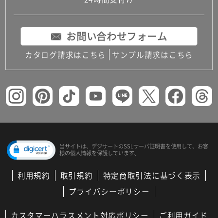
コンパクトキッチン
コンパクコンパクトキッチンその他トキッチンそ
の他
お問い合わせフォーム
MUJI＋KITCHEN
カップボード（食器棚・キッチンボード）
カタログ請求はこちら
サンプル請求はこちら
コンビネーションキッチン（セクショナルキッチ
ン）
キッチン機器
レンジフード（換気扇）
ビルトイン冷蔵庫
キッチン家電
キッチン雑貨・アクセサリー
キッチン収納
キッチンパネル
当サイトは、デジサートの
SSLサーバ証明書を使用して、
お客
様の個人情報を保護しています。
キッチンカウンター・天板
メンテナンス
利用規約
取引規約
特定商取引法に基づく表示
浴室（風呂・バスルーム）・トイレ
システムバス（ユニットバス）
プライバシーポリシー
バスタブ（浴槽）
バス共通
カスタマーハラスメント対応ポリシー
ご利用ガイド