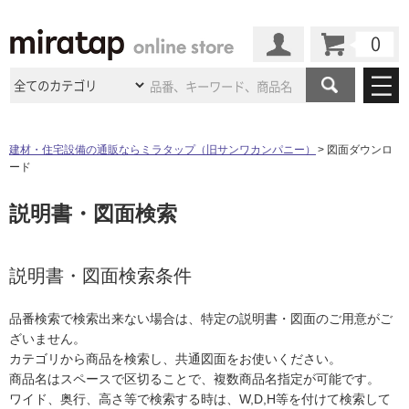
カート
マイページ
商品カテゴリ
建材・住宅設備の通販ならミラタップ（旧サンワカンパニー）
図面ダウンロ
ード
施工事例
洗面所・水回り
タイル
説明書・図面検索
ショールーム
施工事例
法人案件納入事例
キッチン
浴室（風呂・
バスルー
ム）・
トイレ
ショールームの
ご案内
東京
ショールーム
ミラタップ
のあるくらし
お客様訪問
インタビュー
説明書・図面検索条件
ドア（扉）・
建具・玄関
サポート
扉
エクステリア
（外構）
大阪
ショールーム
仙台
ショールーム
店舗・施設事例
品番検索で検索出来ない場合は、特定の説明書・図面のご用意がご
その他サービス
ご利用ガイド
初めての方へ
ざいません。
ウッドデッキ
フローリング・
床材
名古屋
ショールーム
京都
ショールーム
カテゴリから商品を検索し、共通図面をお使いください。
ミラタップと
創る家
工事会社紹介
Coziコンシ
よくある質問
お問い合わせ
商品名はスペースで区切ることで、複数商品名指定が可能です。
ASOLIE
ェルジュ
収納
インテリア・
家具
福岡
ショールーム
札幌スマート
ショールー
ワイド、奥行、高さ等で検索する時は、W,D,H等を付けて検索して