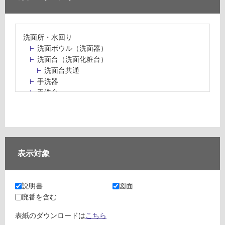
洗面所・水回り
洗面ボウル（洗面器）
洗面台（洗面化粧台）
洗面台共通
手洗器
手洗台
水栓パン・スロップシンク
水栓金具・水栓（蛇口）・カラン
止水栓・排水金物
ミラーボックス・ミラーキャビネット
ミラー（鏡）
表示対象
洗面アクセサリー
洗面所収納（洗面収納）
カウンター・天板（洗面所・水回り）
説明書
図面
室内物干し（物干しワイヤー・ロープ）
廃番を含む
ランドリールーム
メンテナンス
表紙のダウンロードは
こちら
タイル