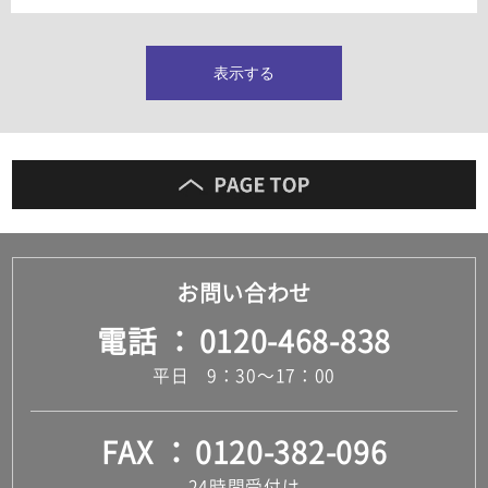
タイルインデックス
スラブタイル
フロアタイル（塩ビタイル）
表示する
玄関タイル・庭タイル
キッチンタイル
外壁タイル
洗面台タイル
浴室タイル（お風呂タイル）
屋内床タイル
駐車場タイル
木目調タイル
お問い合わせ
セメント・コンクリート調タイル
アンティーク調タイル
電話
0120-468-838
テラコッタ調タイル
ストーン調タイル
平日 9：30～17：00
大理石調タイル
はめ込み式床材
キッチン
FAX
0120-382-096
システムキッチン
キッチン共通その他
24時間受付け