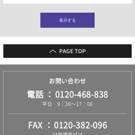
タイルインデックス
スラブタイル
フロアタイル（塩ビタイル）
表示する
玄関タイル・庭タイル
キッチンタイル
外壁タイル
洗面台タイル
浴室タイル（お風呂タイル）
屋内床タイル
駐車場タイル
木目調タイル
お問い合わせ
セメント・コンクリート調タイル
アンティーク調タイル
電話
0120-468-838
テラコッタ調タイル
ストーン調タイル
平日 9：30～17：00
大理石調タイル
はめ込み式床材
キッチン
FAX
0120-382-096
システムキッチン
キッチン共通その他
24時間受付け