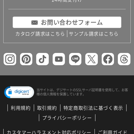
コンパクトキッチン
コンパクコンパクトキッチンその他トキッチンそ
の他
お問い合わせフォーム
MUJI＋KITCHEN
カップボード（食器棚・キッチンボード）
カタログ請求はこちら
サンプル請求はこちら
コンビネーションキッチン（セクショナルキッチ
ン）
キッチン機器
レンジフード（換気扇）
ビルトイン冷蔵庫
キッチン家電
キッチン雑貨・アクセサリー
キッチン収納
キッチンパネル
当サイトは、デジサートの
SSLサーバ証明書を使用して、
お客
様の個人情報を保護しています。
キッチンカウンター・天板
メンテナンス
利用規約
取引規約
特定商取引法に基づく表示
浴室（風呂・バスルーム）・トイレ
システムバス（ユニットバス）
プライバシーポリシー
バスタブ（浴槽）
バス共通
カスタマーハラスメント対応ポリシー
ご利用ガイド