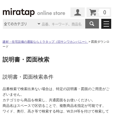
カート
マイページ
商品カテゴリ
建材・住宅設備の通販ならミラタップ（旧サンワカンパニー）
図面ダウンロ
ード
施工事例
洗面所・水回り
タイル
説明書・図面検索
ショールーム
施工事例
法人案件納入事例
キッチン
浴室（風呂・
バスルー
ム）・
トイレ
ショールームの
ご案内
東京
ショールーム
ミラタップ
のあるくらし
お客様訪問
インタビュー
説明書・図面検索条件
ドア（扉）・
建具・玄関
サポート
扉
エクステリア
（外構）
大阪
ショールーム
仙台
ショールーム
店舗・施設事例
品番検索で検索出来ない場合は、特定の説明書・図面のご用意がご
その他サービス
ご利用ガイド
初めての方へ
ざいません。
ウッドデッキ
フローリング・
床材
名古屋
ショールーム
京都
ショールーム
カテゴリから商品を検索し、共通図面をお使いください。
ミラタップと
創る家
工事会社紹介
Coziコンシ
よくある質問
お問い合わせ
商品名はスペースで区切ることで、複数商品名指定が可能です。
ASOLIE
ェルジュ
収納
インテリア・
家具
福岡
ショールーム
札幌スマート
ショールー
ワイド、奥行、高さ等で検索する時は、W,D,H等を付けて検索して