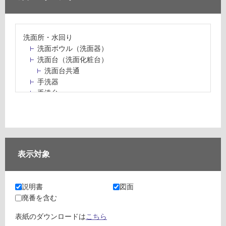
洗面所・水回り
洗面ボウル（洗面器）
洗面台（洗面化粧台）
洗面台共通
手洗器
手洗台
水栓パン・スロップシンク
水栓金具・水栓（蛇口）・カラン
止水栓・排水金物
ミラーボックス・ミラーキャビネット
ミラー（鏡）
表示対象
洗面アクセサリー
洗面所収納（洗面収納）
カウンター・天板（洗面所・水回り）
説明書
図面
室内物干し（物干しワイヤー・ロープ）
廃番を含む
ランドリールーム
メンテナンス
表紙のダウンロードは
こちら
タイル