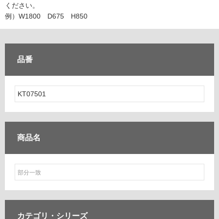
ム
ください。
修理お問い合わせ
クレーム公開
自分らしい家づくり
最高のリノベ会社が
みつ
照明
ペット用品
例）W1800 D675 H850
横浜スマート
ショールー
SUVACO
かる
リノベりす
ム
ウェルビーみのお
HDC
説明書・図面検索
水まわり
3年保証
BOX
内装用建材
パネル・壁材
品番
お役立ち情報
住まいの
スタイリング
ロートアイアン
天然石・石材
アイデア
ミラタップ
チャンネル
メンテナンス・
施工材
新商品
オンライン相談
商品名
カテゴリ・
シリーズ