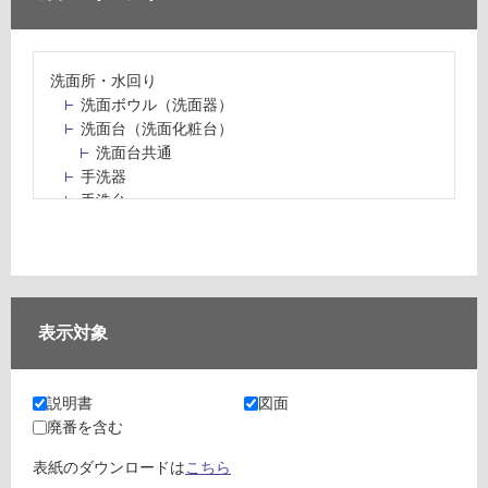
洗面所・水回り
洗面ボウル（洗面器）
洗面台（洗面化粧台）
洗面台共通
手洗器
手洗台
水栓パン・スロップシンク
水栓金具・水栓（蛇口）・カラン
止水栓・排水金物
ミラーボックス・ミラーキャビネット
ミラー（鏡）
表示対象
洗面アクセサリー
洗面所収納（洗面収納）
カウンター・天板（洗面所・水回り）
説明書
図面
室内物干し（物干しワイヤー・ロープ）
廃番を含む
ランドリールーム
メンテナンス
表紙のダウンロードは
こちら
タイル