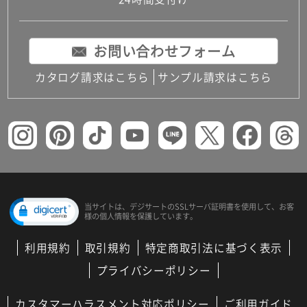
コンパクトキッチン
コンパクコンパクトキッチンその他トキッチンそ
の他
お問い合わせフォーム
MUJI＋KITCHEN
カップボード（食器棚・キッチンボード）
カタログ請求はこちら
サンプル請求はこちら
コンビネーションキッチン（セクショナルキッチ
ン）
キッチン機器
レンジフード（換気扇）
ビルトイン冷蔵庫
キッチン家電
キッチン雑貨・アクセサリー
キッチン収納
キッチンパネル
当サイトは、デジサートの
SSLサーバ証明書を使用して、
お客
様の個人情報を保護しています。
キッチンカウンター・天板
メンテナンス
利用規約
取引規約
特定商取引法に基づく表示
浴室（風呂・バスルーム）・トイレ
システムバス（ユニットバス）
プライバシーポリシー
バスタブ（浴槽）
バス共通
カスタマーハラスメント対応ポリシー
ご利用ガイド