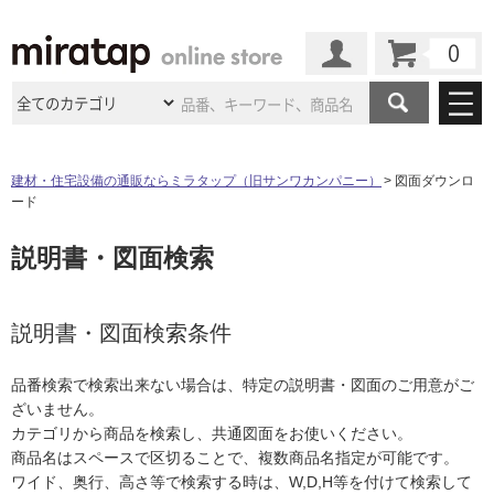
カート
マイページ
商品カテゴリ
建材・住宅設備の通販ならミラタップ（旧サンワカンパニー）
図面ダウンロ
ード
施工事例
洗面所・水回り
タイル
説明書・図面検索
ショールーム
施工事例
法人案件納入事例
キッチン
浴室（風呂・
バスルー
ム）・
トイレ
ショールームの
ご案内
東京
ショールーム
ミラタップ
のあるくらし
お客様訪問
インタビュー
説明書・図面検索条件
ドア（扉）・
建具・玄関
サポート
扉
エクステリア
（外構）
大阪
ショールーム
仙台
ショールーム
店舗・施設事例
品番検索で検索出来ない場合は、特定の説明書・図面のご用意がご
その他サービス
ご利用ガイド
初めての方へ
ざいません。
ウッドデッキ
フローリング・
床材
名古屋
ショールーム
京都
ショールーム
カテゴリから商品を検索し、共通図面をお使いください。
ミラタップと
創る家
工事会社紹介
Coziコンシ
よくある質問
お問い合わせ
商品名はスペースで区切ることで、複数商品名指定が可能です。
ASOLIE
ェルジュ
収納
インテリア・
家具
福岡
ショールーム
札幌スマート
ショールー
ワイド、奥行、高さ等で検索する時は、W,D,H等を付けて検索して