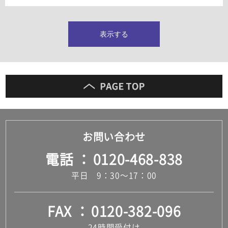
タイルインデックス
スラブタイル
フロアタイル（塩ビタイル）
表示する
玄関タイル・庭タイル
キッチンタイル
外壁タイル
洗面台タイル
浴室タイル（お風呂タイル）
屋内床タイル
駐車場タイル
木目調タイル
お問い合わせ
セメント・コンクリート調タイル
アンティーク調タイル
電話
0120-468-838
テラコッタ調タイル
ストーン調タイル
平日 9：30～17：00
大理石調タイル
はめ込み式床材
キッチン
FAX
0120-382-096
システムキッチン
キッチン共通その他
24時間受付け