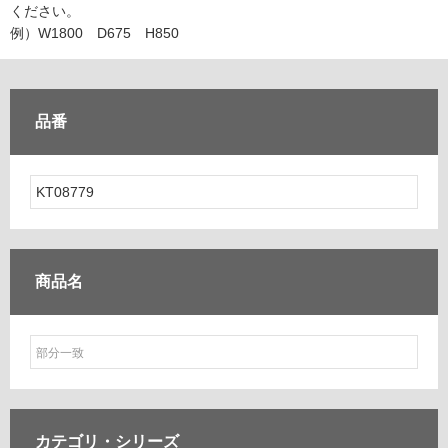
ム
ください。
修理お問い合わせ
クレーム公開
自分らしい家づくり
最高のリノベ会社が
みつ
照明
ペット用品
例）W1800 D675 H850
横浜スマート
ショールー
SUVACO
かる
リノベりす
ム
ウェルビーみのお
HDC
説明書・図面検索
水まわり
3年保証
BOX
内装用建材
パネル・壁材
品番
お役立ち情報
住まいの
スタイリング
ロートアイアン
天然石・石材
アイデア
ミラタップ
チャンネル
メンテナンス・
施工材
新商品
オンライン相談
商品名
カテゴリ・
シリーズ