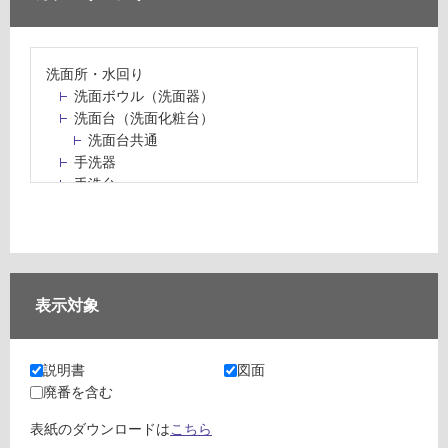
洗面所・水回り
洗面ボウル（洗面器）
洗面台（洗面化粧台）
洗面台共通
手洗器
手洗台
水栓パン・スロップシンク
水栓金具・水栓（蛇口）・カラン
止水栓・排水金物
ミラーボックス・ミラーキャビネット
ミラー（鏡）
表示対象
洗面アクセサリー
洗面所収納（洗面収納）
カウンター・天板（洗面所・水回り）
説明書
図面
室内物干し（物干しワイヤー・ロープ）
廃番を含む
ランドリールーム
メンテナンス
表紙のダウンロードは
こちら
タイル