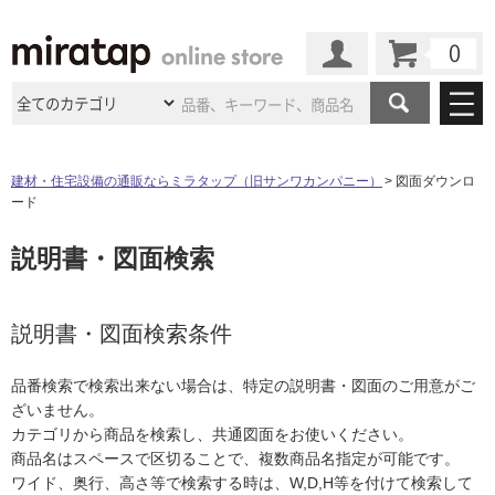
カート
マイページ
商品カテゴリ
建材・住宅設備の通販ならミラタップ（旧サンワカンパニー）
図面ダウンロ
ード
施工事例
洗面所・水回り
タイル
説明書・図面検索
ショールーム
施工事例
法人案件納入事例
キッチン
浴室（風呂・
バスルー
ム）・
トイレ
ショールームの
ご案内
東京
ショールーム
ミラタップ
のあるくらし
お客様訪問
インタビュー
説明書・図面検索条件
ドア（扉）・
建具・玄関
サポート
扉
エクステリア
（外構）
大阪
ショールーム
仙台
ショールーム
店舗・施設事例
品番検索で検索出来ない場合は、特定の説明書・図面のご用意がご
その他サービス
ご利用ガイド
初めての方へ
ざいません。
ウッドデッキ
フローリング・
床材
名古屋
ショールーム
京都
ショールーム
カテゴリから商品を検索し、共通図面をお使いください。
ミラタップと
創る家
工事会社紹介
Coziコンシ
よくある質問
お問い合わせ
商品名はスペースで区切ることで、複数商品名指定が可能です。
ASOLIE
ェルジュ
収納
インテリア・
家具
福岡
ショールーム
札幌スマート
ショールー
ワイド、奥行、高さ等で検索する時は、W,D,H等を付けて検索して