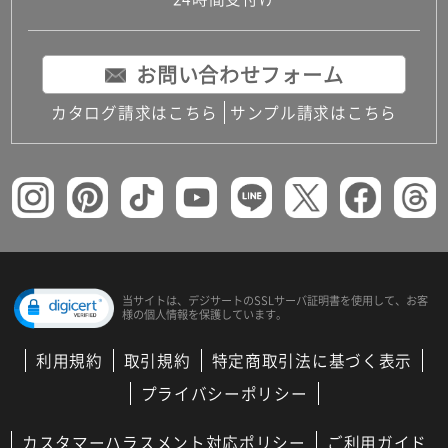
コンパクトキッチン
コンパクコンパクトキッチンその他トキッチンそ
の他
お問い合わせフォーム
MUJI＋KITCHEN
カップボード（食器棚・キッチンボード）
カタログ請求はこちら
サンプル請求はこちら
コンビネーションキッチン（セクショナルキッチ
ン）
キッチン機器
レンジフード（換気扇）
ビルトイン冷蔵庫
キッチン家電
キッチン雑貨・アクセサリー
キッチン収納
キッチンパネル
当サイトは、デジサートの
SSLサーバ証明書を使用して、
お客
様の個人情報を保護しています。
キッチンカウンター・天板
メンテナンス
利用規約
取引規約
特定商取引法に基づく表示
浴室（風呂・バスルーム）・トイレ
システムバス（ユニットバス）
プライバシーポリシー
バスタブ（浴槽）
バス共通
カスタマーハラスメント対応ポリシー
ご利用ガイド