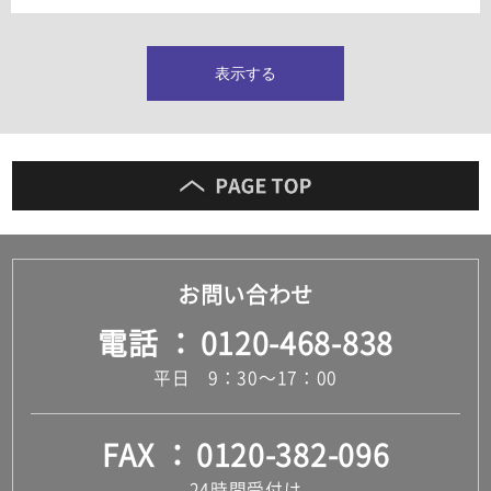
タイルインデックス
スラブタイル
フロアタイル（塩ビタイル）
表示する
玄関タイル・庭タイル
キッチンタイル
外壁タイル
洗面台タイル
浴室タイル（お風呂タイル）
屋内床タイル
駐車場タイル
木目調タイル
お問い合わせ
セメント・コンクリート調タイル
アンティーク調タイル
電話
0120-468-838
テラコッタ調タイル
ストーン調タイル
平日 9：30～17：00
大理石調タイル
はめ込み式床材
キッチン
FAX
0120-382-096
システムキッチン
キッチン共通その他
24時間受付け