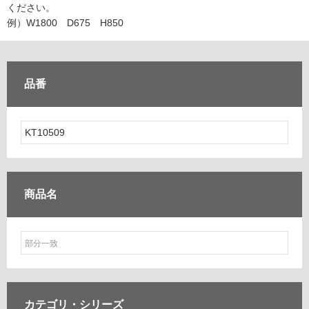
ム
ください。
修理お問い合わせ
クレーム公開
自分らしい家づくり
最高のリノベ会社が
みつ
照明
ペット用品
例）W1800 D675 H850
横浜スマート
ショールー
SUVACO
かる
リノベりす
ム
ウェルビーみのお
HDC
説明書・図面検索
水まわり
3年保証
BOX
内装用建材
パネル・壁材
品番
お役立ち情報
住まいの
スタイリング
ロートアイアン
天然石・石材
アイデア
ミラタップ
チャンネル
メンテナンス・
施工材
新商品
オンライン相談
商品名
カテゴリ・
シリーズ