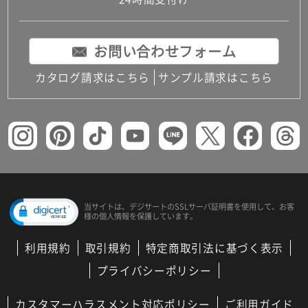
コンパクトキッチン
コンパクコンパクトキッチンその他トキッチンそ
の他
お問い合わせフォーム
MUJI＋KITCHEN
カップボード（食器棚・キッチンボード）
カタログ請求はこちら
サンプル請求はこちら
コンビネーションキッチン（セクショナルキッチ
ン）
キッチン機器
レンジフード（換気扇）
ビルトイン冷蔵庫
キッチン家電
キッチン雑貨・アクセサリー
キッチン収納
キッチンパネル
当サイトは、デジサートの
SSLサーバ証明書を使用して、
お客
様の個人情報を保護しています。
キッチンカウンター・天板
メンテナンス
利用規約
取引規約
特定商取引法に基づく表示
浴室（風呂・バスルーム）・トイレ
システムバス（ユニットバス）
プライバシーポリシー
バスタブ（浴槽）
バス共通
カスタマーハラスメント対応ポリシー
ご利用ガイド