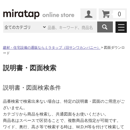
カート
マイページ
商品カテゴリ
建材・住宅設備の通販ならミラタップ（旧サンワカンパニー）
図面ダウンロ
ード
施工事例
洗面所・水回り
タイル
説明書・図面検索
ショールーム
施工事例
法人案件納入事例
キッチン
浴室（風呂・
バスルー
ム）・
トイレ
ショールームの
ご案内
東京
ショールーム
ミラタップ
のあるくらし
お客様訪問
インタビュー
説明書・図面検索条件
ドア（扉）・
建具・玄関
サポート
扉
エクステリア
（外構）
大阪
ショールーム
仙台
ショールーム
店舗・施設事例
品番検索で検索出来ない場合は、特定の説明書・図面のご用意がご
その他サービス
ご利用ガイド
初めての方へ
ざいません。
ウッドデッキ
フローリング・
床材
名古屋
ショールーム
京都
ショールーム
カテゴリから商品を検索し、共通図面をお使いください。
ミラタップと
創る家
工事会社紹介
Coziコンシ
よくある質問
お問い合わせ
商品名はスペースで区切ることで、複数商品名指定が可能です。
ASOLIE
ェルジュ
収納
インテリア・
家具
福岡
ショールーム
札幌スマート
ショールー
ワイド、奥行、高さ等で検索する時は、W,D,H等を付けて検索して