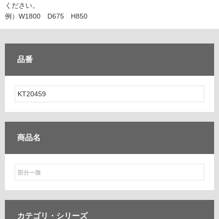
ム
ください。
修理お問い合わせ
クレーム公開
自分らしい家づくり
最高のリノベ会社が
みつ
照明
ペット用品
例）W1800 D675 H850
横浜スマート
ショールー
SUVACO
かる
リノベりす
ム
ウェルビーみのお
HDC
説明書・図面検索
水まわり
3年保証
BOX
内装用建材
パネル・壁材
品番
お役立ち情報
住まいの
スタイリング
ロートアイアン
天然石・石材
アイデア
ミラタップ
チャンネル
メンテナンス・
施工材
新商品
オンライン相談
商品名
カテゴリ・
シリーズ