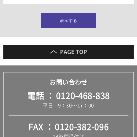
タイルインデックス
スラブタイル
フロアタイル（塩ビタイル）
表示する
玄関タイル・庭タイル
キッチンタイル
外壁タイル
洗面台タイル
浴室タイル（お風呂タイル）
屋内床タイル
駐車場タイル
木目調タイル
お問い合わせ
セメント・コンクリート調タイル
アンティーク調タイル
電話
0120-468-838
テラコッタ調タイル
ストーン調タイル
平日 9：30～17：00
大理石調タイル
はめ込み式床材
キッチン
FAX
0120-382-096
システムキッチン
キッチン共通その他
24時間受付け