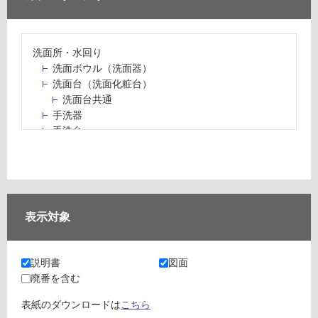
洗面所・水回り
洗面ボウル（洗面器）
洗面台（洗面化粧台）
洗面台共通
手洗器
手洗台
水栓パン・スロップシンク
水栓金具・水栓（蛇口）・カラン
止水栓・排水金物
ミラーボックス・ミラーキャビネット
ミラー（鏡）
表示対象
洗面アクセサリー
洗面所収納（洗面収納）
カウンター・天板（洗面所・水回り）
説明書
図面
室内物干し（物干しワイヤー・ロープ）
廃番を含む
ランドリールーム
メンテナンス
表紙のダウンロードは
こちら
タイル