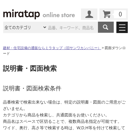
カート
マイページ
商品カテゴリ
建材・住宅設備の通販ならミラタップ（旧サンワカンパニー）
図面ダウンロ
ード
施工事例
洗面所・水回り
タイル
説明書・図面検索
ショールーム
施工事例
法人案件納入事例
キッチン
浴室（風呂・
バスルー
ム）・
トイレ
ショールームの
ご案内
東京
ショールーム
ミラタップ
のあるくらし
お客様訪問
インタビュー
説明書・図面検索条件
ドア（扉）・
建具・玄関
サポート
扉
エクステリア
（外構）
大阪
ショールーム
仙台
ショールーム
店舗・施設事例
品番検索で検索出来ない場合は、特定の説明書・図面のご用意がご
その他サービス
ご利用ガイド
初めての方へ
ざいません。
ウッドデッキ
フローリング・
床材
名古屋
ショールーム
京都
ショールーム
カテゴリから商品を検索し、共通図面をお使いください。
ミラタップと
創る家
工事会社紹介
Coziコンシ
よくある質問
お問い合わせ
商品名はスペースで区切ることで、複数商品名指定が可能です。
ASOLIE
ェルジュ
収納
インテリア・
家具
福岡
ショールーム
札幌スマート
ショールー
ワイド、奥行、高さ等で検索する時は、W,D,H等を付けて検索して