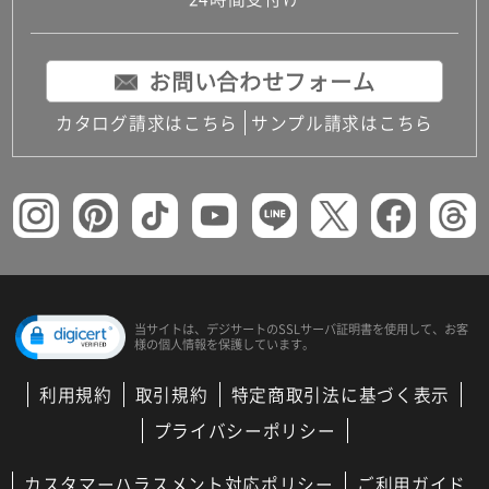
コンパクトキッチン
コンパクコンパクトキッチンその他トキッチンそ
の他
お問い合わせフォーム
MUJI＋KITCHEN
カップボード（食器棚・キッチンボード）
カタログ請求はこちら
サンプル請求はこちら
コンビネーションキッチン（セクショナルキッチ
ン）
キッチン機器
レンジフード（換気扇）
ビルトイン冷蔵庫
キッチン家電
キッチン雑貨・アクセサリー
キッチン収納
キッチンパネル
当サイトは、デジサートの
SSLサーバ証明書を使用して、
お客
様の個人情報を保護しています。
キッチンカウンター・天板
メンテナンス
利用規約
取引規約
特定商取引法に基づく表示
浴室（風呂・バスルーム）・トイレ
システムバス（ユニットバス）
プライバシーポリシー
バスタブ（浴槽）
バス共通
カスタマーハラスメント対応ポリシー
ご利用ガイド