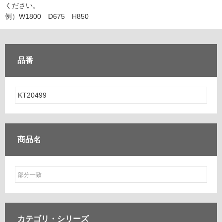
ム
ください。
修理お問い合わせ
クレーム公開
自分らしい家づくり
最高のリノベ会社が
みつ
照明
ペット用品
例）W1800 D675 H850
横浜スマート
ショールー
SUVACO
かる
リノベりす
ム
ウェルビーみのお
HDC
説明書・図面検索
水まわり
3年保証
BOX
内装用建材
パネル・壁材
品番
お役立ち情報
住まいの
スタイリング
ロートアイアン
天然石・石材
アイデア
ミラタップ
チャンネル
メンテナンス・
施工材
新商品
オンライン相談
商品名
カテゴリ・
シリーズ