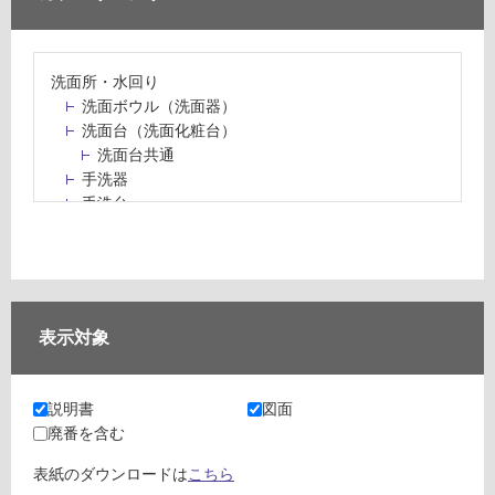
洗面所・水回り
洗面ボウル（洗面器）
洗面台（洗面化粧台）
洗面台共通
手洗器
手洗台
水栓パン・スロップシンク
水栓金具・水栓（蛇口）・カラン
止水栓・排水金物
ミラーボックス・ミラーキャビネット
ミラー（鏡）
表示対象
洗面アクセサリー
洗面所収納（洗面収納）
カウンター・天板（洗面所・水回り）
説明書
図面
室内物干し（物干しワイヤー・ロープ）
廃番を含む
ランドリールーム
メンテナンス
表紙のダウンロードは
こちら
タイル