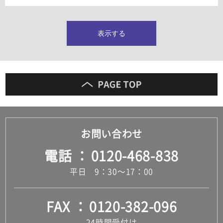
タイルインデックス
スラブタイル
フロアタイル（塩ビタイル）
表示する
玄関タイル・庭タイル
キッチンタイル
外壁タイル
洗面台タイル
浴室タイル（お風呂タイル）
屋内床タイル
駐車場タイル
木目調タイル
お問い合わせ
セメント・コンクリート調タイル
アンティーク調タイル
電話
0120-468-838
テラコッタ調タイル
ストーン調タイル
平日 9：30～17：00
大理石調タイル
はめ込み式床材
キッチン
FAX
0120-382-096
システムキッチン
キッチン共通その他
24時間受付け