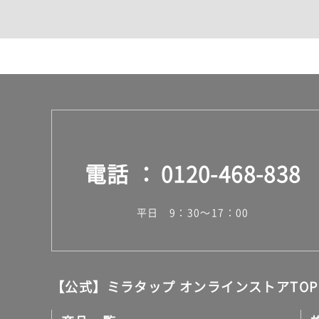
カウンター・天板（洗面
室内物干し（物干しワイ
ランドリールーム
メンテナンス
タイル
タイルインデックス
スラブタイル
フロアタイル（塩ビタイ
玄関タイル・庭タイル
キッチンタイル
電話
0120-468-838
外壁タイル
洗面台タイル
浴室タイル（お風呂タイ
平日 9：30～17：00
屋内床タイル
駐車場タイル
木目調タイル
セメント・コンクリート
アンティーク調タイル
【公式】ミラタップ オンラインストアTOP
テラコッタ調タイル
ストーン調タイル