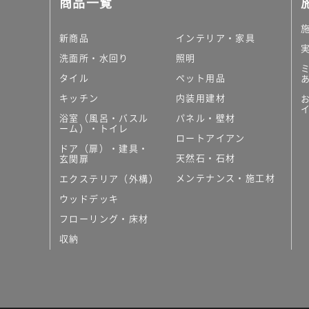
商品一覧
大理石調タイル
はめ込み式床材
キッチン
新商品
インテリア・家具
システムキッチン
洗面所・水回り
照明
キッチン共通その他
タイル
ペット用品
コンパクトキッチン
コンパクトキッチンそ
キッチン
内装用建材
MUJI＋KITCHEN
浴室（風呂・バスル
パネル・壁材
カップボード（食器棚・
ーム）・トイレ
ロートアイアン
コンビネーションキッチ
ドア（扉）・建具・
天然石・石材
キッチン）
玄関扉
キッチン機器
メンテナンス・施工材
エクステリア（外構）
レンジフード（換気扇）
ウッドデッキ
ビルトイン冷蔵庫
フローリング・床材
キッチン家電
キッチン雑貨・アクセサ
収納
キッチン収納
キッチンパネル
キッチンカウンター・天
メンテナンス
浴室（風呂・バスルーム）・