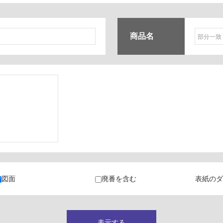
商品名
ク
・カラン
図面
廃番を含む
表紙のダ
キャビネット
表示する