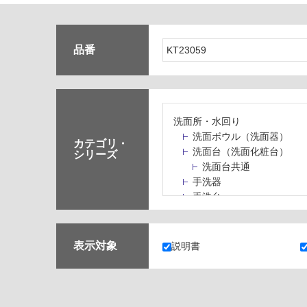
品番
洗面所・水回り
洗面ボウル（洗面器）
カテゴリ・
洗面台（洗面化粧台）
シリーズ
洗面台共通
手洗器
手洗台
水栓パン・スロップシン
水栓金具・水栓（蛇口）
止水栓・排水金物
表示対象
説明書
ミラーボックス・ミラー
ミラー（鏡）
洗面アクセサリー
洗面所収納（洗面収納）