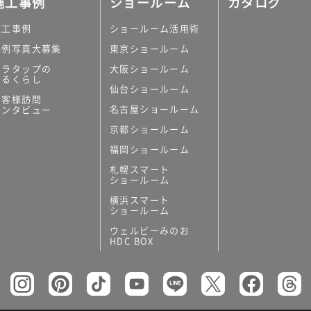
施工事例
ショールーム
カタログ
施工事例
ショールーム活用術
実例写真大募集
東京ショールーム
ミラタップの
大阪ショールーム
あるくらし
仙台ショールーム
の他
お客様訪問
名古屋ショールーム
インタビュー
キッチンボード）
京都ショールーム
ン（セクショナル
福岡ショールーム
札幌スマート
ショールーム
横浜スマート
ショールーム
ウェルビーみのお
リー
HDC BOX
板
トイレ