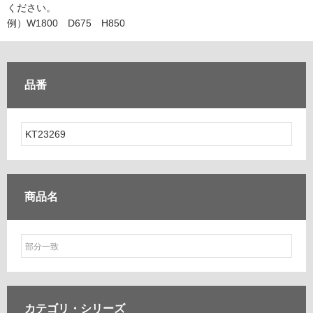
ム
ください。
修理お問い合わせ
クレーム公開
自分らしい家づくり
最高のリノベ会社が
みつ
照明
ペット用品
例）W1800 D675 H850
横浜スマート
ショールー
SUVACO
かる
リノベりす
ム
ウェルビーみのお
HDC
説明書・図面検索
水まわり
3年保証
BOX
内装用建材
パネル・壁材
品番
お役立ち情報
住まいの
スタイリング
ロートアイアン
天然石・石材
アイデア
ミラタップ
チャンネル
メンテナンス・
施工材
新商品
オンライン相談
商品名
カテゴリ・
シリーズ