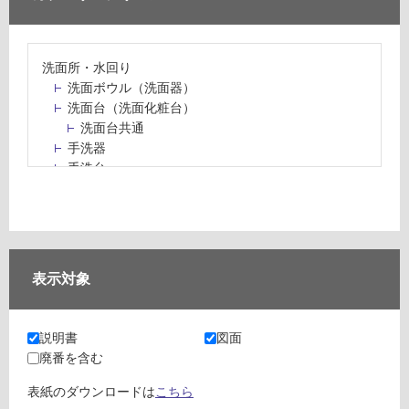
洗面所・水回り
洗面ボウル（洗面器）
洗面台（洗面化粧台）
洗面台共通
手洗器
手洗台
水栓パン・スロップシンク
水栓金具・水栓（蛇口）・カラン
止水栓・排水金物
ミラーボックス・ミラーキャビネット
ミラー（鏡）
表示対象
洗面アクセサリー
洗面所収納（洗面収納）
カウンター・天板（洗面所・水回り）
説明書
図面
室内物干し（物干しワイヤー・ロープ）
廃番を含む
ランドリールーム
メンテナンス
表紙のダウンロードは
こちら
タイル