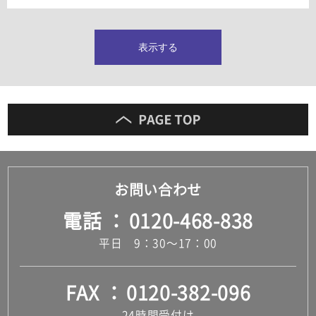
タイルインデックス
スラブタイル
フロアタイル（塩ビタイル）
表示する
玄関タイル・庭タイル
キッチンタイル
外壁タイル
洗面台タイル
浴室タイル（お風呂タイル）
屋内床タイル
駐車場タイル
木目調タイル
お問い合わせ
セメント・コンクリート調タイル
アンティーク調タイル
電話
0120-468-838
テラコッタ調タイル
ストーン調タイル
平日 9：30～17：00
大理石調タイル
はめ込み式床材
キッチン
FAX
0120-382-096
システムキッチン
キッチン共通その他
24時間受付け