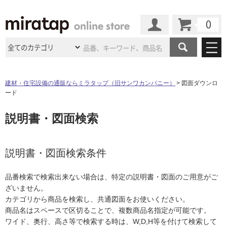
カート
マイページ
商品カテゴリ
建材・住宅設備の通販ならミラタップ（旧サンワカンパニー）
図面ダウンロ
ード
施工事例
洗面所・水回り
タイル
説明書・図面検索
ショールーム
施工事例
法人案件納入事例
キッチン
浴室（風呂・
バスルー
ム）・
トイレ
ショールームの
ご案内
東京
ショールーム
ミラタップ
のあるくらし
お客様訪問
インタビュー
説明書・図面検索条件
ドア（扉）・
建具・玄関
サポート
扉
エクステリア
（外構）
大阪
ショールーム
仙台
ショールーム
店舗・施設事例
品番検索で検索出来ない場合は、特定の説明書・図面のご用意がご
その他サービス
ご利用ガイド
初めての方へ
ざいません。
ウッドデッキ
フローリング・
床材
名古屋
ショールーム
京都
ショールーム
カテゴリから商品を検索し、共通図面をお使いください。
ミラタップと
創る家
工事会社紹介
Coziコンシ
よくある質問
お問い合わせ
商品名はスペースで区切ることで、複数商品名指定が可能です。
ASOLIE
ェルジュ
収納
インテリア・
家具
福岡
ショールーム
札幌スマート
ショールー
ワイド、奥行、高さ等で検索する時は、W,D,H等を付けて検索して