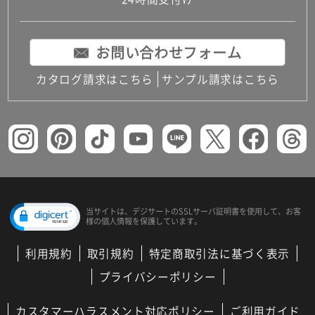
コンパクトキッチン
コンパクコンパクトキッチンその他トキッチンそ
の他
お問い合わせフォーム
MUJI＋KITCHEN
カップボード（食器棚・キッチンボード）
カタログ請求はこちら
サンプル請求はこちら
コンビネーションキッチン（セクショナルキッチ
ン）
キッチン機器
レンジフード（換気扇）
ビルトイン冷蔵庫
キッチン家電
キッチン雑貨・アクセサリー
キッチン収納
キッチンパネル
当サイトは、デジサートの
SSLサーバ証明書を使用して、
お客
様の個人情報を保護しています。
キッチンカウンター・天板
メンテナンス
利用規約
取引規約
特定商取引法に基づく表示
浴室（風呂・バスルーム）・トイレ
システムバス（ユニットバス）
プライバシーポリシー
バスタブ（浴槽）
バス共通
カスタマーハラスメント対応ポリシー
ご利用ガイド