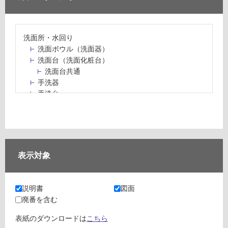
洗面所・水回り
洗面ボウル（洗面器）
洗面台（洗面化粧台）
洗面台共通
手洗器
手洗台
水栓パン・スロップシンク
水栓金具・水栓（蛇口）・カラン
止水栓・排水金物
ミラーボックス・ミラーキャビネット
ミラー（鏡）
表示対象
洗面アクセサリー
洗面所収納（洗面収納）
カウンター・天板（洗面所・水回り）
説明書
図面
室内物干し（物干しワイヤー・ロープ）
廃番を含む
ランドリールーム
メンテナンス
表紙のダウンロードは
こちら
タイル