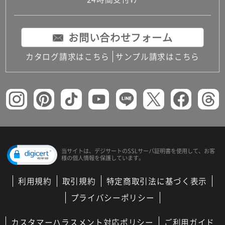
コンパクトキッチン
コンパクコンパクトキッチンその他トキッチンそ
の他
お問い合わせフォーム
MUJI＋KITCHEN
カップボード（食器棚・キッチンボード）
カタログ請求はこちら
サンプル請求はこちら
コンビネーションキッチン（セクショナルキッチ
ン）
キッチン機器
レンジフード（換気扇）
ビルトイン冷蔵庫
キッチン家電
キッチン雑貨・アクセサリー
キッチン収納
キッチンパネル
当サイトは、デジサートの
SSLサーバ証明書を使用して、
お客
様の個人情報を保護しています。
キッチンカウンター・天板
メンテナンス
利用規約
取引規約
特定商取引法に基づく表示
浴室（風呂・バスルーム）・トイレ
システムバス（ユニットバス）
プライバシーポリシー
バスタブ（浴槽）
バス共通
カスタマーハラスメント対応ポリシー
ご利用ガイド