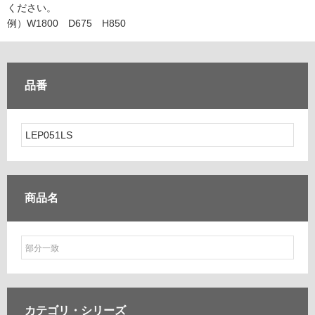
ム
ください。
修理お問い合わせ
クレーム公開
自分らしい家づくり
最高のリノベ会社が
みつ
照明
ペット用品
例）W1800 D675 H850
横浜スマート
ショールー
SUVACO
かる
リノベりす
ム
ウェルビーみのお
HDC
説明書・図面検索
水まわり
3年保証
BOX
内装用建材
パネル・壁材
品番
お役立ち情報
住まいの
スタイリング
ロートアイアン
天然石・石材
アイデア
ミラタップ
チャンネル
メンテナンス・
施工材
新商品
オンライン相談
商品名
カテゴリ・
シリーズ