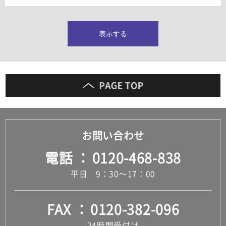
タイルインデックス
スラブタイル
フロアタイル（塩ビタイル）
表示する
玄関タイル・庭タイル
キッチンタイル
外壁タイル
洗面台タイル
浴室タイル（お風呂タイル）
屋内床タイル
駐車場タイル
木目調タイル
お問い合わせ
セメント・コンクリート調タイル
アンティーク調タイル
電話
0120-468-838
テラコッタ調タイル
ストーン調タイル
平日 9：30～17：00
大理石調タイル
はめ込み式床材
キッチン
FAX
0120-382-096
システムキッチン
キッチン共通その他
24時間受付け