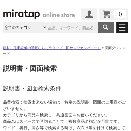
カート
マイページ
商品カテゴリ
建材・住宅設備の通販ならミラタップ（旧サンワカンパニー）
図面ダウンロ
ード
施工事例
洗面所・水回り
タイル
説明書・図面検索
ショールーム
施工事例
法人案件納入事例
キッチン
浴室（風呂・
バスルー
ム）・
トイレ
ショールームの
ご案内
東京
ショールーム
ミラタップ
のあるくらし
お客様訪問
インタビュー
説明書・図面検索条件
ドア（扉）・
建具・玄関
サポート
扉
エクステリア
（外構）
大阪
ショールーム
仙台
ショールーム
店舗・施設事例
品番検索で検索出来ない場合は、特定の説明書・図面のご用意がご
その他サービス
ご利用ガイド
初めての方へ
ざいません。
ウッドデッキ
フローリング・
床材
名古屋
ショールーム
京都
ショールーム
カテゴリから商品を検索し、共通図面をお使いください。
ミラタップと
創る家
工事会社紹介
Coziコンシ
よくある質問
お問い合わせ
商品名はスペースで区切ることで、複数商品名指定が可能です。
ASOLIE
ェルジュ
収納
インテリア・
家具
福岡
ショールーム
札幌スマート
ショールー
ワイド、奥行、高さ等で検索する時は、W,D,H等を付けて検索して