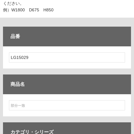
ム
ください。
修理お問い合わせ
クレーム公開
自分らしい家づくり
最高のリノベ会社が
みつ
照明
ペット用品
例）W1800 D675 H850
横浜スマート
ショールー
SUVACO
かる
リノベりす
ム
ウェルビーみのお
HDC
説明書・図面検索
水まわり
3年保証
BOX
内装用建材
パネル・壁材
品番
お役立ち情報
住まいの
スタイリング
ロートアイアン
天然石・石材
アイデア
ミラタップ
チャンネル
メンテナンス・
施工材
新商品
オンライン相談
商品名
カテゴリ・
シリーズ