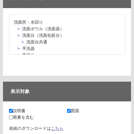
洗面所・水回り
洗面ボウル（洗面器）
洗面台（洗面化粧台）
洗面台共通
手洗器
手洗台
水栓パン・スロップシンク
水栓金具・水栓（蛇口）・カラン
止水栓・排水金物
ミラーボックス・ミラーキャビネット
ミラー（鏡）
表示対象
洗面アクセサリー
洗面所収納（洗面収納）
カウンター・天板（洗面所・水回り）
説明書
図面
室内物干し（物干しワイヤー・ロープ）
廃番を含む
ランドリールーム
メンテナンス
表紙のダウンロードは
こちら
タイル