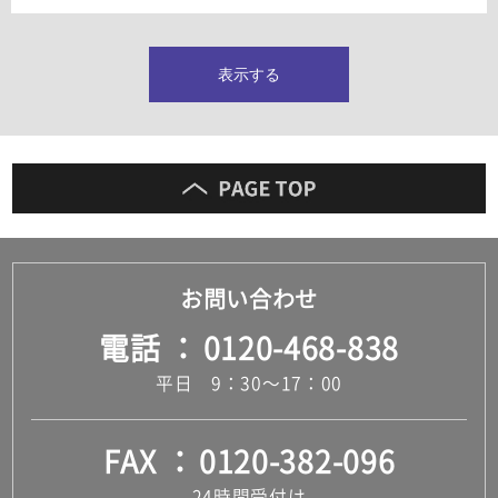
タイルインデックス
スラブタイル
フロアタイル（塩ビタイル）
表示する
玄関タイル・庭タイル
キッチンタイル
外壁タイル
洗面台タイル
浴室タイル（お風呂タイル）
屋内床タイル
駐車場タイル
木目調タイル
お問い合わせ
セメント・コンクリート調タイル
アンティーク調タイル
電話
0120-468-838
テラコッタ調タイル
ストーン調タイル
平日 9：30～17：00
大理石調タイル
はめ込み式床材
キッチン
FAX
0120-382-096
システムキッチン
キッチン共通その他
24時間受付け