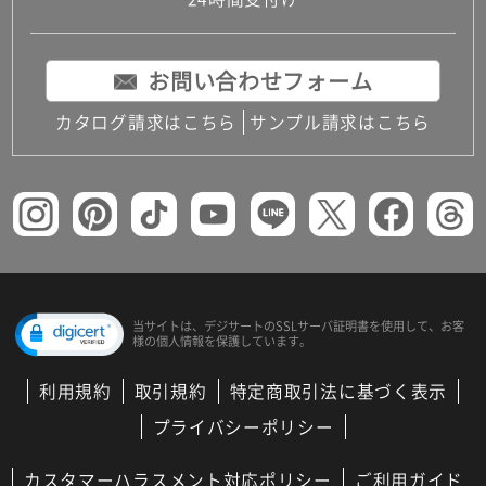
コンパクトキッチン
コンパクコンパクトキッチンその他トキッチンそ
の他
お問い合わせフォーム
MUJI＋KITCHEN
カップボード（食器棚・キッチンボード）
カタログ請求はこちら
サンプル請求はこちら
コンビネーションキッチン（セクショナルキッチ
ン）
キッチン機器
レンジフード（換気扇）
ビルトイン冷蔵庫
キッチン家電
キッチン雑貨・アクセサリー
キッチン収納
キッチンパネル
当サイトは、デジサートの
SSLサーバ証明書を使用して、
お客
様の個人情報を保護しています。
キッチンカウンター・天板
メンテナンス
利用規約
取引規約
特定商取引法に基づく表示
浴室（風呂・バスルーム）・トイレ
システムバス（ユニットバス）
プライバシーポリシー
バスタブ（浴槽）
バス共通
カスタマーハラスメント対応ポリシー
ご利用ガイド