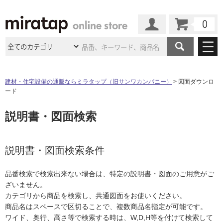
カート
マイページ
商品カテゴリ
建材・住宅設備の通販ならミラタップ（旧サンワカンパニー）
図面ダウンロ
ード
施工事例
洗面所・水回り
タイル
説明書・図面検索
ショールーム
施工事例
法人案件納入事例
キッチン
浴室（風呂・
バスルー
ム）・
トイレ
ショールームの
ご案内
東京
ショールーム
ミラタップ
のあるくらし
お客様訪問
インタビュー
説明書・図面検索条件
ドア（扉）・
建具・玄関
サポート
扉
エクステリア
（外構）
大阪
ショールーム
仙台
ショールーム
店舗・施設事例
品番検索で検索出来ない場合は、特定の説明書・図面のご用意がご
その他サービス
ご利用ガイド
初めての方へ
ざいません。
ウッドデッキ
フローリング・
床材
名古屋
ショールーム
京都
ショールーム
カテゴリから商品を検索し、共通図面をお使いください。
ミラタップと
創る家
工事会社紹介
Coziコンシ
よくある質問
お問い合わせ
商品名はスペースで区切ることで、複数商品名指定が可能です。
ASOLIE
ェルジュ
収納
インテリア・
家具
福岡
ショールーム
札幌スマート
ショールー
ワイド、奥行、高さ等で検索する時は、W,D,H等を付けて検索して