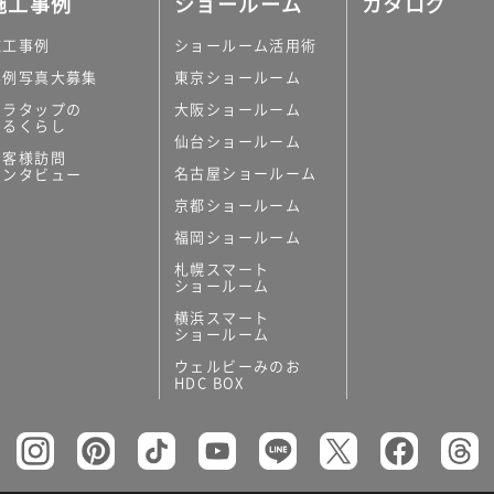
施工事例
ショールーム
カタログ
施工事例
ショールーム活用術
実例写真大募集
東京ショールーム
ミラタップの
大阪ショールーム
あるくらし
仙台ショールーム
の他
お客様訪問
名古屋ショールーム
インタビュー
キッチンボード）
京都ショールーム
ン（セクショナル
福岡ショールーム
札幌スマート
ショールーム
横浜スマート
ショールーム
ウェルビーみのお
リー
HDC BOX
板
トイレ