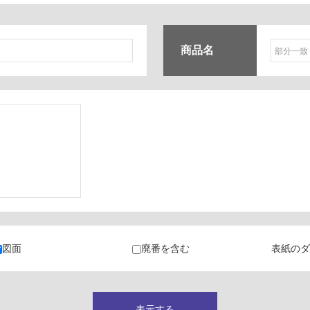
商品名
ク
・カラン
図面
廃番を含む
表紙のダ
キャビネット
表示する