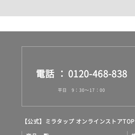
カウンター・天板（洗面
室内物干し（物干しワイ
ランドリールーム
メンテナンス
タイル
タイルインデックス
スラブタイル
フロアタイル（塩ビタイ
玄関タイル・庭タイル
キッチンタイル
電話
0120-468-838
外壁タイル
洗面台タイル
浴室タイル（お風呂タイ
平日 9：30～17：00
屋内床タイル
駐車場タイル
木目調タイル
セメント・コンクリート
アンティーク調タイル
【公式】ミラタップ オンラインストアTOP
テラコッタ調タイル
ストーン調タイル