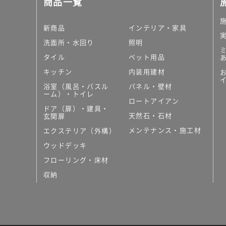
商品一覧
大理石調タイル
はめ込み式床材
キッチン
新商品
インテリア・家具
システムキッチン
洗面所・水回り
照明
キッチン共通その他
タイル
ペット用品
コンパクトキッチン
コンパクトキッチンそ
キッチン
内装用建材
MUJI＋KITCHEN
浴室（風呂・バスル
パネル・壁材
カップボード（食器棚・
ーム）・トイレ
ロートアイアン
コンビネーションキッチ
ドア（扉）・建具・
天然石・石材
キッチン）
玄関扉
キッチン機器
メンテナンス・施工材
エクステリア（外構）
レンジフード（換気扇）
ウッドデッキ
ビルトイン冷蔵庫
フローリング・床材
キッチン家電
キッチン雑貨・アクセサ
収納
キッチン収納
キッチンパネル
キッチンカウンター・天
メンテナンス
浴室（風呂・バスルーム）・