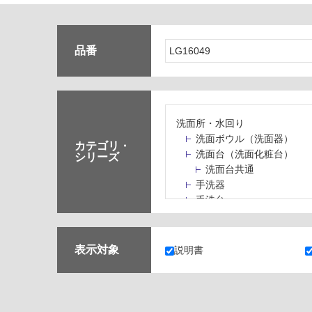
品番
洗面所・水回り
洗面ボウル（洗面器）
カテゴリ・
洗面台（洗面化粧台）
シリーズ
洗面台共通
手洗器
手洗台
水栓パン・スロップシン
水栓金具・水栓（蛇口）
止水栓・排水金物
表示対象
説明書
ミラーボックス・ミラー
ミラー（鏡）
洗面アクセサリー
洗面所収納（洗面収納）