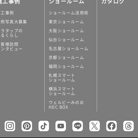
施工事例
ショールーム
カタログ
施工事例
ショールーム活用術
実例写真大募集
東京ショールーム
ミラタップの
大阪ショールーム
あるくらし
仙台ショールーム
の他
お客様訪問
名古屋ショールーム
インタビュー
キッチンボード）
京都ショールーム
ン（セクショナル
福岡ショールーム
札幌スマート
ショールーム
横浜スマート
ショールーム
ウェルビーみのお
リー
HDC BOX
板
トイレ