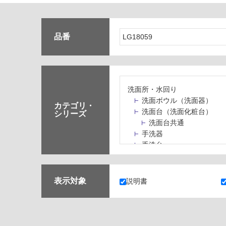
品番
洗面所・水回り
洗面ボウル（洗面器）
カテゴリ・
洗面台（洗面化粧台）
シリーズ
洗面台共通
手洗器
手洗台
水栓パン・スロップシン
水栓金具・水栓（蛇口）
止水栓・排水金物
表示対象
説明書
ミラーボックス・ミラー
ミラー（鏡）
洗面アクセサリー
洗面所収納（洗面収納）