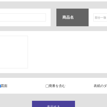
商品名
ク
・カラン
図面
廃番を含む
表紙のダ
キャビネット
表示する