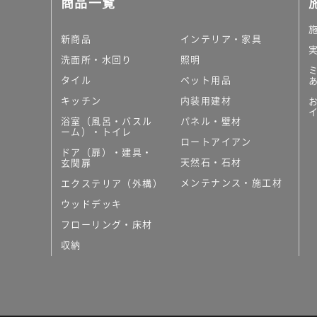
商品一覧
大理石調タイル
はめ込み式床材
キッチン
新商品
インテリア・家具
システムキッチン
洗面所・水回り
照明
キッチン共通その他
タイル
ペット用品
コンパクトキッチン
コンパクトキッチンそ
キッチン
内装用建材
MUJI＋KITCHEN
浴室（風呂・バスル
パネル・壁材
カップボード（食器棚・
ーム）・トイレ
ロートアイアン
コンビネーションキッチ
ドア（扉）・建具・
天然石・石材
キッチン）
玄関扉
キッチン機器
メンテナンス・施工材
エクステリア（外構）
レンジフード（換気扇）
ウッドデッキ
ビルトイン冷蔵庫
フローリング・床材
キッチン家電
キッチン雑貨・アクセサ
収納
キッチン収納
キッチンパネル
キッチンカウンター・天
メンテナンス
浴室（風呂・バスルーム）・