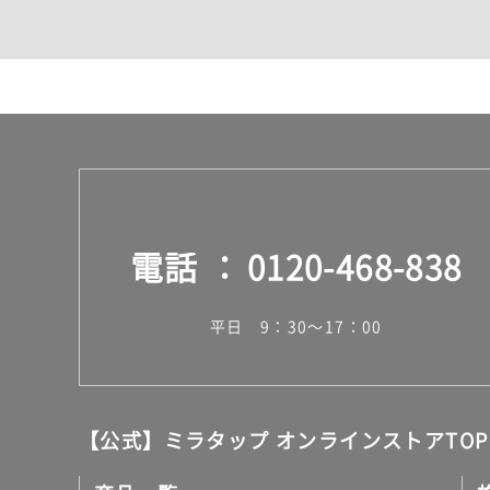
カウンター・天板（洗面
室内物干し（物干しワイ
ランドリールーム
メンテナンス
タイル
タイルインデックス
スラブタイル
フロアタイル（塩ビタイ
玄関タイル・庭タイル
キッチンタイル
電話
0120-468-838
外壁タイル
洗面台タイル
浴室タイル（お風呂タイ
平日 9：30～17：00
屋内床タイル
駐車場タイル
木目調タイル
セメント・コンクリート
アンティーク調タイル
【公式】ミラタップ オンラインストアTOP
テラコッタ調タイル
ストーン調タイル