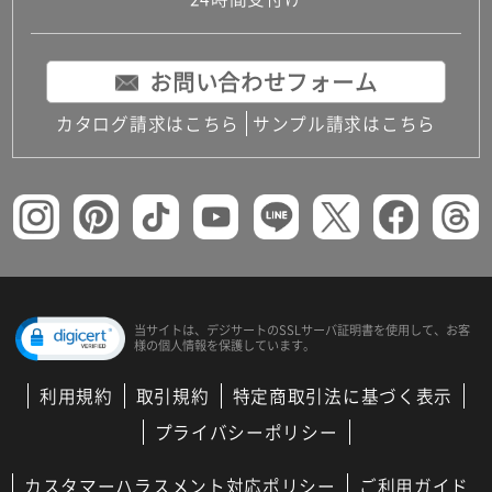
コンパクトキッチン
コンパクコンパクトキッチンその他トキッチンそ
の他
お問い合わせフォーム
MUJI＋KITCHEN
カップボード（食器棚・キッチンボード）
カタログ請求はこちら
サンプル請求はこちら
コンビネーションキッチン（セクショナルキッチ
ン）
キッチン機器
レンジフード（換気扇）
ビルトイン冷蔵庫
キッチン家電
キッチン雑貨・アクセサリー
キッチン収納
キッチンパネル
当サイトは、デジサートの
SSLサーバ証明書を使用して、
お客
様の個人情報を保護しています。
キッチンカウンター・天板
メンテナンス
利用規約
取引規約
特定商取引法に基づく表示
浴室（風呂・バスルーム）・トイレ
システムバス（ユニットバス）
プライバシーポリシー
バスタブ（浴槽）
バス共通
カスタマーハラスメント対応ポリシー
ご利用ガイド