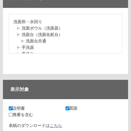
洗面所・水回り
洗面ボウル（洗面器）
洗面台（洗面化粧台）
洗面台共通
手洗器
手洗台
水栓パン・スロップシンク
水栓金具・水栓（蛇口）・カラン
止水栓・排水金物
ミラーボックス・ミラーキャビネット
ミラー（鏡）
表示対象
洗面アクセサリー
洗面所収納（洗面収納）
カウンター・天板（洗面所・水回り）
説明書
図面
室内物干し（物干しワイヤー・ロープ）
廃番を含む
ランドリールーム
メンテナンス
表紙のダウンロードは
こちら
タイル