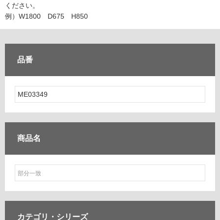
ム
ください。
修理お問い合わせ
クレーム公開
自分らしい家づくり
最高のリノベ会社が
みつ
照明
ペット用品
例）W1800 D675 H850
横浜スマート
ショールー
SUVACO
かる
リノベりす
ム
ウェルビーみのお
HDC
説明書・図面検索
水まわり
3年保証
BOX
内装用建材
パネル・壁材
品番
お役立ち情報
住まいの
スタイリング
ロートアイアン
天然石・石材
アイデア
ミラタップ
チャンネル
メンテナンス・
施工材
新商品
オンライン相談
商品名
カテゴリ・
シリーズ