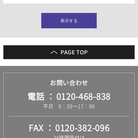
タイルインデックス
スラブタイル
フロアタイル（塩ビタイル）
表示する
玄関タイル・庭タイル
キッチンタイル
外壁タイル
洗面台タイル
浴室タイル（お風呂タイル）
屋内床タイル
駐車場タイル
木目調タイル
お問い合わせ
セメント・コンクリート調タイル
アンティーク調タイル
電話
0120-468-838
テラコッタ調タイル
ストーン調タイル
平日 9：30～17：00
大理石調タイル
はめ込み式床材
キッチン
FAX
0120-382-096
システムキッチン
キッチン共通その他
24時間受付け