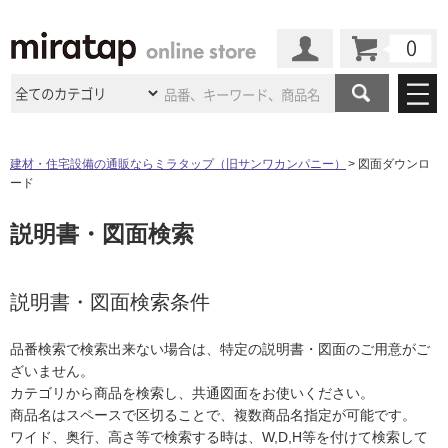
カート
マイページ
商品カテゴリ
建材・住宅設備の通販ならミラタップ（旧サンワカンパニー）
図面ダウンロ
ード
施工事例
洗面所・水回り
タイル
説明書・図面検索
ショールーム
施工事例
法人案件納入事例
キッチン
浴室（風呂・
バスルー
ム）・
トイレ
ショールームの
ご案内
東京
ショールーム
ミラタップ
のあるくらし
お客様訪問
インタビュー
説明書・図面検索条件
ドア（扉）・
建具・玄関
サポート
扉
エクステリア
（外構）
大阪
ショールーム
仙台
ショールーム
店舗・施設事例
品番検索で検索出来ない場合は、特定の説明書・図面のご用意がご
その他サービス
ご利用ガイド
初めての方へ
ざいません。
ウッドデッキ
フローリング・
床材
名古屋
ショールーム
京都
ショールーム
カテゴリから商品を検索し、共通図面をお使いください。
ミラタップと
創る家
工事会社紹介
Coziコンシ
よくある質問
お問い合わせ
商品名はスペースで区切ることで、複数商品名指定が可能です。
ASOLIE
ェルジュ
収納
インテリア・
家具
福岡
ショールーム
札幌スマート
ショールー
ワイド、奥行、高さ等で検索する時は、W,D,H等を付けて検索して