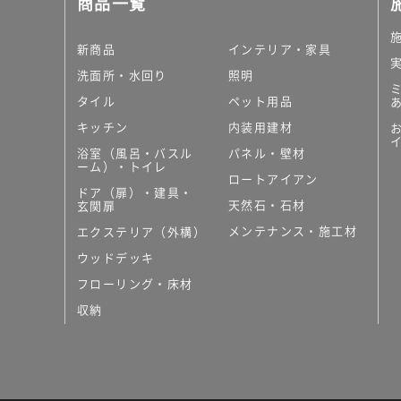
商品一覧
大理石調タイル
はめ込み式床材
キッチン
新商品
インテリア・家具
システムキッチン
洗面所・水回り
照明
キッチン共通その他
タイル
ペット用品
コンパクトキッチン
コンパクトキッチンそ
キッチン
内装用建材
MUJI＋KITCHEN
浴室（風呂・バスル
パネル・壁材
カップボード（食器棚・
ーム）・トイレ
ロートアイアン
コンビネーションキッチ
ドア（扉）・建具・
天然石・石材
キッチン）
玄関扉
キッチン機器
メンテナンス・施工材
エクステリア（外構）
レンジフード（換気扇）
ウッドデッキ
ビルトイン冷蔵庫
フローリング・床材
キッチン家電
キッチン雑貨・アクセサ
収納
キッチン収納
キッチンパネル
キッチンカウンター・天
メンテナンス
浴室（風呂・バスルーム）・