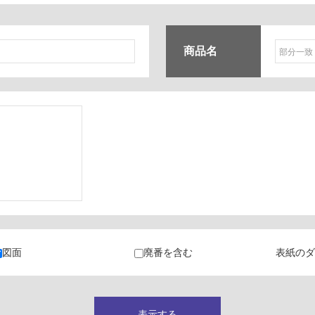
商品名
ク
・カラン
図面
廃番を含む
表紙のダ
キャビネット
表示する