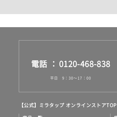
カウンター・天板（洗面
室内物干し（物干しワイ
ランドリールーム
メンテナンス
タイル
タイルインデックス
スラブタイル
フロアタイル（塩ビタイ
玄関タイル・庭タイル
キッチンタイル
電話
0120-468-838
外壁タイル
洗面台タイル
浴室タイル（お風呂タイ
平日 9：30～17：00
屋内床タイル
駐車場タイル
木目調タイル
セメント・コンクリート
アンティーク調タイル
【公式】ミラタップ オンラインストアTOP
テラコッタ調タイル
ストーン調タイル