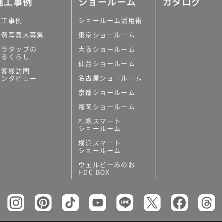
施工事例
ショールーム
カタログ
施工事例
ショールーム活用術
実例写真大募集
東京ショールーム
ミラタップの
大阪ショールーム
あるくらし
仙台ショールーム
の他
お客様訪問
名古屋ショールーム
インタビュー
キッチンボード）
京都ショールーム
ン（セクショナル
福岡ショールーム
札幌スマート
ショールーム
横浜スマート
ショールーム
ウェルビーみのお
リー
HDC BOX
板
トイレ