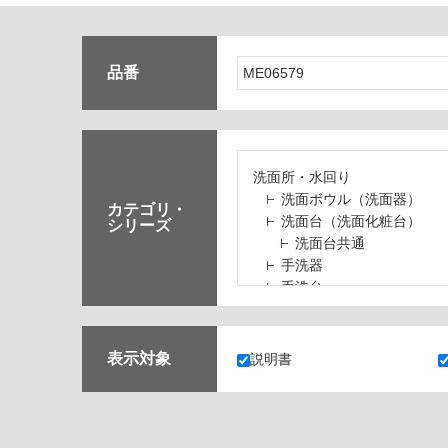
品番
洗面所・水回り
洗面ボウル（洗面器）
カテゴリ・
洗面台（洗面化粧台）
シリーズ
洗面台共通
手洗器
手洗台
水栓パン・スロップシン
水栓金具・水栓（蛇口）
止水栓・排水金物
表示対象
説明書
ミラーボックス・ミラー
ミラー（鏡）
洗面アクセサリー
洗面所収納（洗面収納）