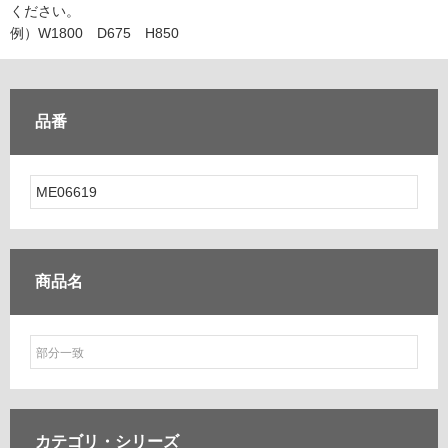
ム
ください。
修理お問い合わせ
クレーム公開
自分らしい家づくり
最高のリノベ会社が
みつ
照明
ペット用品
例）W1800 D675 H850
横浜スマート
ショールー
SUVACO
かる
リノベりす
ム
ウェルビーみのお
HDC
説明書・図面検索
水まわり
3年保証
BOX
内装用建材
パネル・壁材
品番
お役立ち情報
住まいの
スタイリング
ロートアイアン
天然石・石材
アイデア
ミラタップ
チャンネル
メンテナンス・
施工材
新商品
オンライン相談
商品名
カテゴリ・
シリーズ