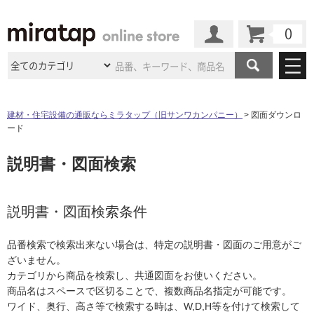
カート
マイページ
商品カテゴリ
建材・住宅設備の通販ならミラタップ（旧サンワカンパニー）
図面ダウンロ
ード
施工事例
洗面所・水回り
タイル
説明書・図面検索
ショールーム
施工事例
法人案件納入事例
キッチン
浴室（風呂・
バスルー
ム）・
トイレ
ショールームの
ご案内
東京
ショールーム
ミラタップ
のあるくらし
お客様訪問
インタビュー
説明書・図面検索条件
ドア（扉）・
建具・玄関
サポート
扉
エクステリア
（外構）
大阪
ショールーム
仙台
ショールーム
店舗・施設事例
品番検索で検索出来ない場合は、特定の説明書・図面のご用意がご
その他サービス
ご利用ガイド
初めての方へ
ざいません。
ウッドデッキ
フローリング・
床材
名古屋
ショールーム
京都
ショールーム
カテゴリから商品を検索し、共通図面をお使いください。
ミラタップと
創る家
工事会社紹介
Coziコンシ
よくある質問
お問い合わせ
商品名はスペースで区切ることで、複数商品名指定が可能です。
ASOLIE
ェルジュ
収納
インテリア・
家具
福岡
ショールーム
札幌スマート
ショールー
ワイド、奥行、高さ等で検索する時は、W,D,H等を付けて検索して