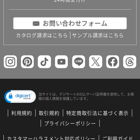
コンパクトキッチン
コンパクコンパクトキッチンその他トキッチンそ
の他
お問い合わせフォーム
MUJI＋KITCHEN
カップボード（食器棚・キッチンボード）
カタログ請求はこちら
サンプル請求はこちら
コンビネーションキッチン（セクショナルキッチ
ン）
キッチン機器
レンジフード（換気扇）
ビルトイン冷蔵庫
キッチン家電
キッチン雑貨・アクセサリー
キッチン収納
キッチンパネル
当サイトは、デジサートの
SSLサーバ証明書を使用して、
お客
様の個人情報を保護しています。
キッチンカウンター・天板
メンテナンス
利用規約
取引規約
特定商取引法に基づく表示
浴室（風呂・バスルーム）・トイレ
システムバス（ユニットバス）
プライバシーポリシー
バスタブ（浴槽）
バス共通
カスタマーハラスメント対応ポリシー
ご利用ガイド