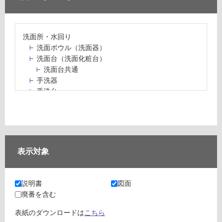
洗面所・水回り
洗面ボウル（洗面器）
洗面台（洗面化粧台）
洗面台共通
手洗器
手洗台
水栓パン・スロップシンク
水栓金具・水栓（蛇口）・カラン
止水栓・排水金物
ミラーボックス・ミラーキャビネット
ミラー（鏡）
表示対象
洗面アクセサリー
洗面所収納（洗面収納）
カウンター・天板（洗面所・水回り）
説明書
図面
室内物干し（物干しワイヤー・ロープ）
廃番を含む
ランドリールーム
メンテナンス
表紙のダウンロードは
こちら
タイル