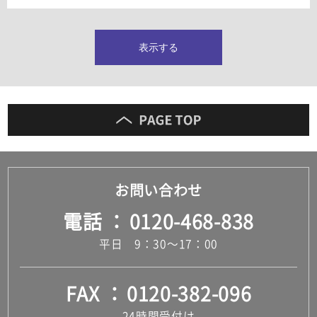
タイルインデックス
スラブタイル
フロアタイル（塩ビタイル）
表示する
玄関タイル・庭タイル
キッチンタイル
外壁タイル
洗面台タイル
浴室タイル（お風呂タイル）
屋内床タイル
駐車場タイル
木目調タイル
お問い合わせ
セメント・コンクリート調タイル
アンティーク調タイル
電話
0120-468-838
テラコッタ調タイル
ストーン調タイル
平日 9：30～17：00
大理石調タイル
はめ込み式床材
キッチン
FAX
0120-382-096
システムキッチン
キッチン共通その他
24時間受付け