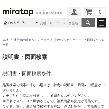
カート
マイページ
商品カテゴリ
建材・住宅設備の通販ならミラタップ（旧サンワカンパニー）
図面ダウンロ
ード
施工事例
洗面所・水回り
タイル
説明書・図面検索
ショールーム
施工事例
法人案件納入事例
キッチン
浴室（風呂・
バスルー
ム）・
トイレ
ショールームの
ご案内
東京
ショールーム
ミラタップ
のあるくらし
お客様訪問
インタビュー
説明書・図面検索条件
ドア（扉）・
建具・玄関
サポート
扉
エクステリア
（外構）
大阪
ショールーム
仙台
ショールーム
店舗・施設事例
品番検索で検索出来ない場合は、特定の説明書・図面のご用意がご
その他サービス
ご利用ガイド
初めての方へ
ざいません。
ウッドデッキ
フローリング・
床材
名古屋
ショールーム
京都
ショールーム
カテゴリから商品を検索し、共通図面をお使いください。
ミラタップと
創る家
工事会社紹介
Coziコンシ
よくある質問
お問い合わせ
商品名はスペースで区切ることで、複数商品名指定が可能です。
ASOLIE
ェルジュ
収納
インテリア・
家具
福岡
ショールーム
札幌スマート
ショールー
ワイド、奥行、高さ等で検索する時は、W,D,H等を付けて検索して