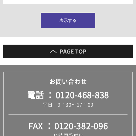
タイルインデックス
スラブタイル
フロアタイル（塩ビタイル）
表示する
玄関タイル・庭タイル
キッチンタイル
外壁タイル
洗面台タイル
浴室タイル（お風呂タイル）
屋内床タイル
駐車場タイル
木目調タイル
お問い合わせ
セメント・コンクリート調タイル
アンティーク調タイル
電話
0120-468-838
テラコッタ調タイル
ストーン調タイル
平日 9：30～17：00
大理石調タイル
はめ込み式床材
キッチン
FAX
0120-382-096
システムキッチン
キッチン共通その他
24時間受付け