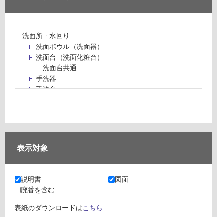
洗面所・水回り
洗面ボウル（洗面器）
洗面台（洗面化粧台）
洗面台共通
手洗器
手洗台
水栓パン・スロップシンク
水栓金具・水栓（蛇口）・カラン
止水栓・排水金物
ミラーボックス・ミラーキャビネット
ミラー（鏡）
表示対象
洗面アクセサリー
洗面所収納（洗面収納）
カウンター・天板（洗面所・水回り）
説明書
図面
室内物干し（物干しワイヤー・ロープ）
廃番を含む
ランドリールーム
メンテナンス
表紙のダウンロードは
こちら
タイル