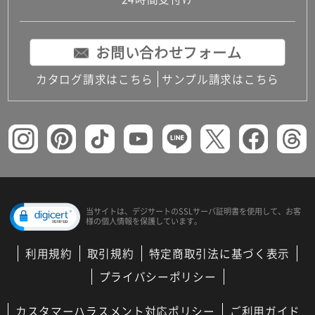
コンパクトキッチン
コンパクコンパクトキッチンその他トキッチンそ
の他
お問い合わせフォーム
MUJI＋KITCHEN
カップボード（食器棚・キッチンボード）
カタログ請求はこちら
サンプル請求はこちら
コンビネーションキッチン（セクショナルキッチ
ン）
キッチン機器
レンジフード（換気扇）
ビルトイン冷蔵庫
キッチン家電
キッチン雑貨・アクセサリー
キッチン収納
キッチンパネル
当サイトは、デジサートの
SSLサーバ証明書を使用して、
お客
様の個人情報を保護しています。
キッチンカウンター・天板
メンテナンス
利用規約
取引規約
特定商取引法に基づく表示
浴室（風呂・バスルーム）・トイレ
システムバス（ユニットバス）
プライバシーポリシー
バスタブ（浴槽）
バス共通
カスタマーハラスメント対応ポリシー
ご利用ガイド