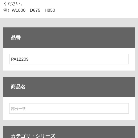
ム
ください。
修理お問い合わせ
クレーム公開
自分らしい家づくり
最高のリノベ会社が
みつ
照明
ペット用品
例）W1800 D675 H850
横浜スマート
ショールー
SUVACO
かる
リノベりす
ム
ウェルビーみのお
HDC
説明書・図面検索
水まわり
3年保証
BOX
内装用建材
パネル・壁材
品番
お役立ち情報
住まいの
スタイリング
ロートアイアン
天然石・石材
アイデア
ミラタップ
チャンネル
メンテナンス・
施工材
新商品
オンライン相談
商品名
カテゴリ・
シリーズ