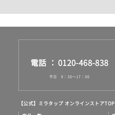
カウンター・天板（洗面
室内物干し（物干しワイ
ランドリールーム
メンテナンス
タイル
タイルインデックス
スラブタイル
フロアタイル（塩ビタイ
玄関タイル・庭タイル
キッチンタイル
電話
0120-468-838
外壁タイル
洗面台タイル
浴室タイル（お風呂タイ
平日 9：30～17：00
屋内床タイル
駐車場タイル
木目調タイル
セメント・コンクリート
アンティーク調タイル
【公式】ミラタップ オンラインストアTOP
テラコッタ調タイル
ストーン調タイル