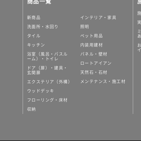
商品一覧
大理石調タイル
はめ込み式床材
キッチン
新商品
インテリア・家具
システムキッチン
洗面所・水回り
照明
キッチン共通その他
タイル
ペット用品
コンパクトキッチン
コンパクトキッチンそ
キッチン
内装用建材
MUJI＋KITCHEN
浴室（風呂・バスル
パネル・壁材
カップボード（食器棚・
ーム）・トイレ
ロートアイアン
コンビネーションキッチ
ドア（扉）・建具・
天然石・石材
キッチン）
玄関扉
キッチン機器
メンテナンス・施工材
エクステリア（外構）
レンジフード（換気扇）
ウッドデッキ
ビルトイン冷蔵庫
フローリング・床材
キッチン家電
キッチン雑貨・アクセサ
収納
キッチン収納
キッチンパネル
キッチンカウンター・天
メンテナンス
浴室（風呂・バスルーム）・