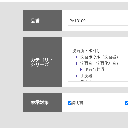
品番
洗面所・水回り
洗面ボウル（洗面器）
カテゴリ・
洗面台（洗面化粧台）
シリーズ
洗面台共通
手洗器
手洗台
水栓パン・スロップシン
水栓金具・水栓（蛇口）
止水栓・排水金物
表示対象
説明書
ミラーボックス・ミラー
ミラー（鏡）
洗面アクセサリー
洗面所収納（洗面収納）