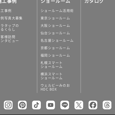
施工事例
ショールーム
カタログ
施工事例
ショールーム活用術
実例写真大募集
東京ショールーム
ミラタップの
大阪ショールーム
あるくらし
仙台ショールーム
の他
お客様訪問
名古屋ショールーム
インタビュー
キッチンボード）
京都ショールーム
ン（セクショナル
福岡ショールーム
札幌スマート
ショールーム
横浜スマート
ショールーム
ウェルビーみのお
リー
HDC BOX
板
トイレ