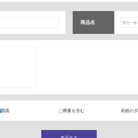
商品名
ク
・カラン
図面
廃番を含む
表紙のダ
キャビネット
表示する