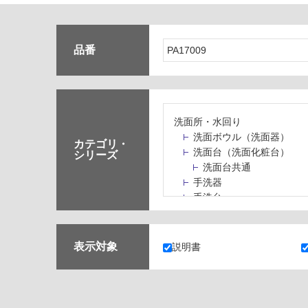
品番
洗面所・水回り
洗面ボウル（洗面器）
カテゴリ・
洗面台（洗面化粧台）
シリーズ
洗面台共通
手洗器
手洗台
水栓パン・スロップシン
水栓金具・水栓（蛇口）
止水栓・排水金物
表示対象
説明書
ミラーボックス・ミラー
ミラー（鏡）
洗面アクセサリー
洗面所収納（洗面収納）