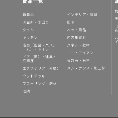
商品一覧
大理石調タイル
はめ込み式床材
キッチン
新商品
インテリア・家具
システムキッチン
洗面所・水回り
照明
キッチン共通その他
タイル
ペット用品
コンパクトキッチン
コンパクトキッチンそ
キッチン
内装用建材
MUJI＋KITCHEN
浴室（風呂・バスル
パネル・壁材
カップボード（食器棚・
ーム）・トイレ
ロートアイアン
コンビネーションキッチ
ドア（扉）・建具・
天然石・石材
キッチン）
玄関扉
キッチン機器
メンテナンス・施工材
エクステリア（外構）
レンジフード（換気扇）
ウッドデッキ
ビルトイン冷蔵庫
フローリング・床材
キッチン家電
キッチン雑貨・アクセサ
収納
キッチン収納
キッチンパネル
キッチンカウンター・天
メンテナンス
浴室（風呂・バスルーム）・