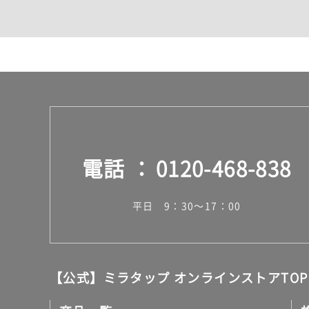
カウンター・天板（洗面
室内物干し（物干しワイ
ランドリールーム
メンテナンス
タイル
タイルインデックス
スラブタイル
フロアタイル（塩ビタイ
玄関タイル・庭タイル
キッチンタイル
電話
0120-468-838
外壁タイル
洗面台タイル
浴室タイル（お風呂タイ
平日 9：30～17：00
屋内床タイル
駐車場タイル
木目調タイル
セメント・コンクリート
アンティーク調タイル
【公式】ミラタップ オンラインストアTOP
テラコッタ調タイル
ストーン調タイル