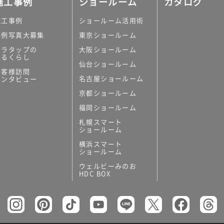
施工事例
ショールーム
カタログ
施工事例
ショールーム活用術
実例写真大募集
東京ショールーム
ミラタップの
大阪ショールーム
あるくらし
仙台ショールーム
の他
お客様訪問
名古屋ショールーム
インタビュー
キッチンボード）
京都ショールーム
ン（セクショナル
福岡ショールーム
札幌スマート
ショールーム
横浜スマート
ショールーム
ウェルビーみのお
リー
HDC BOX
板
トイレ