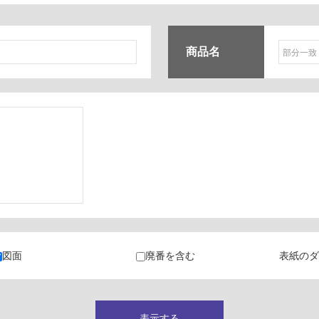
商品名
ク
・カラン
図面
廃番を含む
表紙のダ
キャビネット
表示する