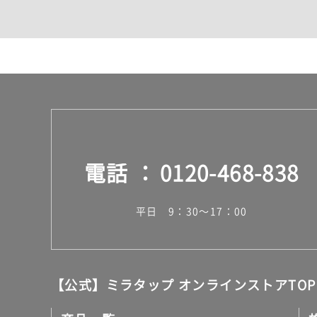
カウンター・天板（洗面
室内物干し（物干しワイ
ランドリールーム
メンテナンス
タイル
タイルインデックス
スラブタイル
フロアタイル（塩ビタイ
玄関タイル・庭タイル
キッチンタイル
電話
0120-468-838
外壁タイル
洗面台タイル
浴室タイル（お風呂タイ
平日 9：30～17：00
屋内床タイル
駐車場タイル
木目調タイル
セメント・コンクリート
アンティーク調タイル
【公式】ミラタップ オンラインストアTOP
テラコッタ調タイル
ストーン調タイル