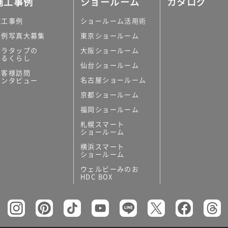
施工事例
ショールーム
カタログ
施工事例
ショールーム活用術
実例写真大募集
東京ショールーム
ミラタップの
大阪ショールーム
あるくらし
仙台ショールーム
の他
お客様訪問
名古屋ショールーム
インタビュー
キッチンボード）
京都ショールーム
ン（セクショナル
福岡ショールーム
札幌スマート
ショールーム
横浜スマート
ショールーム
ウェルビーみのお
リー
HDC BOX
板
トイレ