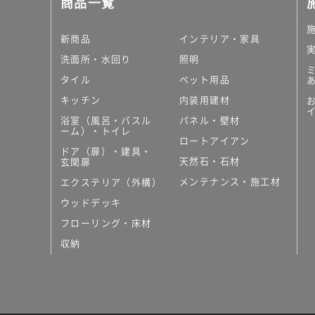
商品一覧
大理石調タイル
はめ込み式床材
キッチン
新商品
インテリア・家具
システムキッチン
洗面所・水回り
照明
キッチン共通その他
タイル
ペット用品
コンパクトキッチン
コンパクトキッチンそ
キッチン
内装用建材
MUJI＋KITCHEN
浴室（風呂・バスル
パネル・壁材
カップボード（食器棚・
ーム）・トイレ
ロートアイアン
コンビネーションキッチ
ドア（扉）・建具・
天然石・石材
キッチン）
玄関扉
キッチン機器
メンテナンス・施工材
エクステリア（外構）
レンジフード（換気扇）
ウッドデッキ
ビルトイン冷蔵庫
フローリング・床材
キッチン家電
キッチン雑貨・アクセサ
収納
キッチン収納
キッチンパネル
キッチンカウンター・天
メンテナンス
浴室（風呂・バスルーム）・