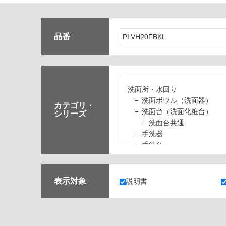
品番
洗面所・水回り
洗面ボウル（洗面器）
カテゴリ・
洗面台（洗面化粧台）
シリーズ
洗面台共通
手洗器
手洗台
水栓パン・スロップシン
水栓金具・水栓（蛇口）
止水栓・排水金物
表示対象
説明書
ミラーボックス・ミラー
ミラー（鏡）
洗面アクセサリー
洗面所収納（洗面収納）