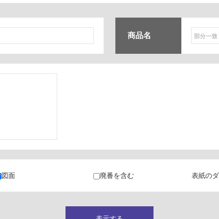
商品名
ク
・カラン
図面
廃番を含む
表紙のダ
キャビネット
表示する