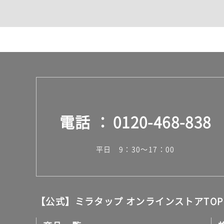
カウンター・天板（洗面
室内物干し（物干しワイ
ランドリールーム
メンテナンス
タイル
タイルインデックス
スラブタイル
フロアタイル（塩ビタイ
玄関タイル・庭タイル
キッチンタイル
電話
0120-468-838
外壁タイル
洗面台タイル
浴室タイル（お風呂タイ
平日 9：30～17：00
屋内床タイル
駐車場タイル
木目調タイル
セメント・コンクリート
アンティーク調タイル
【公式】ミラタップ オンラインストアTOP
テラコッタ調タイル
ストーン調タイル