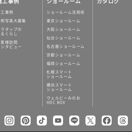
施工事例
ショールーム
カタログ
施工事例
ショールーム活用術
実例写真大募集
東京ショールーム
ミラタップの
大阪ショールーム
あるくらし
仙台ショールーム
の他
お客様訪問
名古屋ショールーム
インタビュー
キッチンボード）
京都ショールーム
ン（セクショナル
福岡ショールーム
札幌スマート
ショールーム
横浜スマート
ショールーム
ウェルビーみのお
リー
HDC BOX
板
トイレ