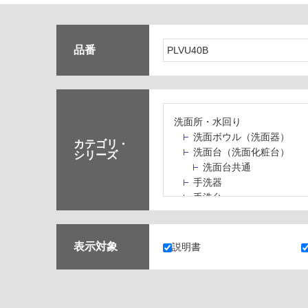
品番
洗面所・水回り
洗面ボウル（洗面器）
カテゴリ・
洗面台（洗面化粧台）
シリーズ
洗面台共通
手洗器
手洗台
水栓パン・スロップシン
水栓金具・水栓（蛇口）
止水栓・排水金物
表示対象
説明書
ミラーボックス・ミラー
ミラー（鏡）
洗面アクセサリー
洗面所収納（洗面収納）