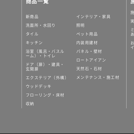
商品一覧
大理石調タイル
はめ込み式床材
キッチン
新商品
インテリア・家具
システムキッチン
洗面所・水回り
照明
キッチン共通その他
タイル
ペット用品
コンパクトキッチン
コンパクトキッチンそ
キッチン
内装用建材
MUJI＋KITCHEN
浴室（風呂・バスル
パネル・壁材
カップボード（食器棚・
ーム）・トイレ
ロートアイアン
コンビネーションキッチ
ドア（扉）・建具・
天然石・石材
キッチン）
玄関扉
キッチン機器
メンテナンス・施工材
エクステリア（外構）
レンジフード（換気扇）
ウッドデッキ
ビルトイン冷蔵庫
フローリング・床材
キッチン家電
キッチン雑貨・アクセサ
収納
キッチン収納
キッチンパネル
キッチンカウンター・天
メンテナンス
浴室（風呂・バスルーム）・