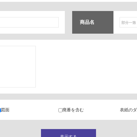
商品名
ク
・カラン
図面
廃番を含む
表紙のダ
キャビネット
表示する