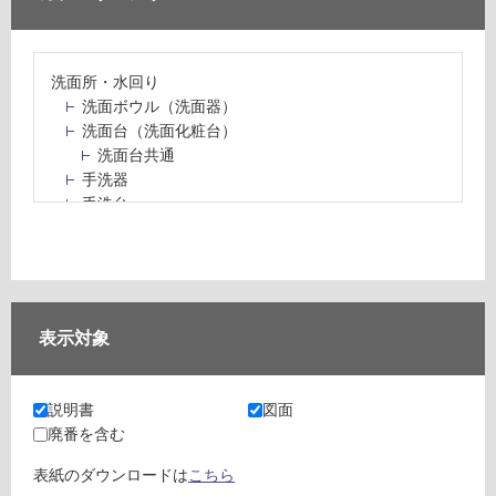
洗面所・水回り
洗面ボウル（洗面器）
洗面台（洗面化粧台）
洗面台共通
手洗器
手洗台
水栓パン・スロップシンク
水栓金具・水栓（蛇口）・カラン
止水栓・排水金物
ミラーボックス・ミラーキャビネット
ミラー（鏡）
表示対象
洗面アクセサリー
洗面所収納（洗面収納）
カウンター・天板（洗面所・水回り）
説明書
図面
室内物干し（物干しワイヤー・ロープ）
廃番を含む
ランドリールーム
メンテナンス
表紙のダウンロードは
こちら
タイル