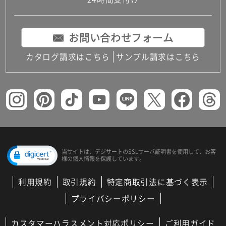
コンパクトキッチン
コンパクコンパクトキッチンその他トキッチンそ
の他
お問い合わせフォーム
MUJI＋KITCHEN
カップボード（食器棚・キッチンボード）
カタログ請求はこちら
サンプル請求はこちら
コンビネーションキッチン（セクショナルキッチ
ン）
キッチン機器
レンジフード（換気扇）
ビルトイン冷蔵庫
キッチン家電
キッチン雑貨・アクセサリー
キッチン収納
キッチンパネル
当サイトは、デジサートの
SSLサーバ証明書を使用して、
お客
様の個人情報を保護しています。
キッチンカウンター・天板
メンテナンス
利用規約
取引規約
特定商取引法に基づく表示
浴室（風呂・バスルーム）・トイレ
システムバス（ユニットバス）
プライバシーポリシー
バスタブ（浴槽）
バス共通
カスタマーハラスメント対応ポリシー
ご利用ガイド