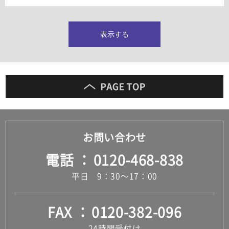
タイルインデックス
スラブタイル
フロアタイル（塩ビタイル）
表示する
玄関タイル・庭タイル
キッチンタイル
外壁タイル
洗面台タイル
浴室タイル（お風呂タイル）
屋内床タイル
駐車場タイル
木目調タイル
お問い合わせ
セメント・コンクリート調タイル
アンティーク調タイル
電話
0120-468-838
テラコッタ調タイル
ストーン調タイル
平日 9：30～17：00
大理石調タイル
はめ込み式床材
キッチン
FAX
0120-382-096
システムキッチン
キッチン共通その他
24時間受付け