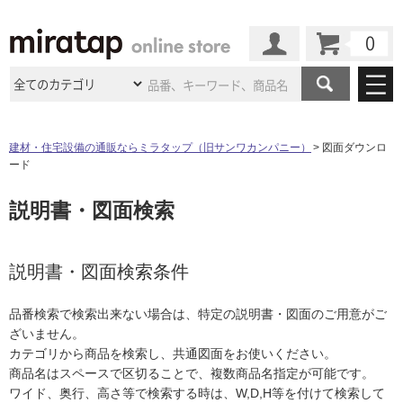
カート
マイページ
商品カテゴリ
建材・住宅設備の通販ならミラタップ（旧サンワカンパニー）
図面ダウンロ
ード
施工事例
洗面所・水回り
タイル
説明書・図面検索
ショールーム
施工事例
法人案件納入事例
キッチン
浴室（風呂・
バスルー
ム）・
トイレ
ショールームの
ご案内
東京
ショールーム
ミラタップ
のあるくらし
お客様訪問
インタビュー
説明書・図面検索条件
ドア（扉）・
建具・玄関
サポート
扉
エクステリア
（外構）
大阪
ショールーム
仙台
ショールーム
店舗・施設事例
品番検索で検索出来ない場合は、特定の説明書・図面のご用意がご
その他サービス
ご利用ガイド
初めての方へ
ざいません。
ウッドデッキ
フローリング・
床材
名古屋
ショールーム
京都
ショールーム
カテゴリから商品を検索し、共通図面をお使いください。
ミラタップと
創る家
工事会社紹介
Coziコンシ
よくある質問
お問い合わせ
商品名はスペースで区切ることで、複数商品名指定が可能です。
ASOLIE
ェルジュ
収納
インテリア・
家具
福岡
ショールーム
札幌スマート
ショールー
ワイド、奥行、高さ等で検索する時は、W,D,H等を付けて検索して