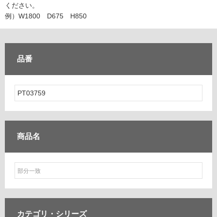
ム
ください。
修理お問い合わせ
クレーム公開
自分らしい家づくり
最高のリノベ会社が
みつ
照明
ペット用品
例）W1800 D675 H850
横浜スマート
ショールー
SUVACO
かる
リノベりす
ム
ウェルビーみのお
HDC
説明書・図面検索
水まわり
3年保証
BOX
内装用建材
パネル・壁材
品番
お役立ち情報
住まいの
スタイリング
ロートアイアン
天然石・石材
アイデア
ミラタップ
チャンネル
メンテナンス・
施工材
新商品
オンライン相談
商品名
カテゴリ・
シリーズ