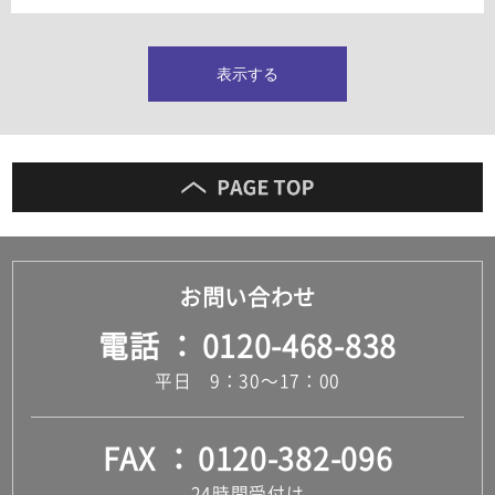
タイルインデックス
スラブタイル
フロアタイル（塩ビタイル）
表示する
玄関タイル・庭タイル
キッチンタイル
外壁タイル
洗面台タイル
浴室タイル（お風呂タイル）
屋内床タイル
駐車場タイル
木目調タイル
お問い合わせ
セメント・コンクリート調タイル
アンティーク調タイル
電話
0120-468-838
テラコッタ調タイル
ストーン調タイル
平日 9：30～17：00
大理石調タイル
はめ込み式床材
キッチン
FAX
0120-382-096
システムキッチン
キッチン共通その他
24時間受付け