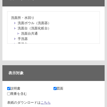
洗面所・水回り
洗面ボウル（洗面器）
洗面台（洗面化粧台）
洗面台共通
手洗器
手洗台
水栓パン・スロップシンク
水栓金具・水栓（蛇口）・カラン
止水栓・排水金物
ミラーボックス・ミラーキャビネット
ミラー（鏡）
表示対象
洗面アクセサリー
洗面所収納（洗面収納）
カウンター・天板（洗面所・水回り）
説明書
図面
室内物干し（物干しワイヤー・ロープ）
廃番を含む
ランドリールーム
メンテナンス
表紙のダウンロードは
こちら
タイル