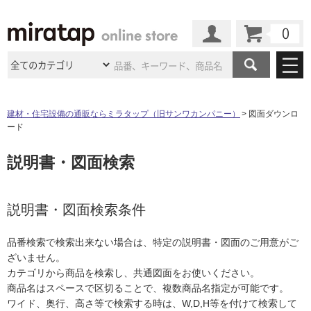
カート
マイページ
商品カテゴリ
建材・住宅設備の通販ならミラタップ（旧サンワカンパニー）
図面ダウンロ
ード
施工事例
洗面所・水回り
タイル
説明書・図面検索
ショールーム
施工事例
法人案件納入事例
キッチン
浴室（風呂・
バスルー
ム）・
トイレ
ショールームの
ご案内
東京
ショールーム
ミラタップ
のあるくらし
お客様訪問
インタビュー
説明書・図面検索条件
ドア（扉）・
建具・玄関
サポート
扉
エクステリア
（外構）
大阪
ショールーム
仙台
ショールーム
店舗・施設事例
品番検索で検索出来ない場合は、特定の説明書・図面のご用意がご
その他サービス
ご利用ガイド
初めての方へ
ざいません。
ウッドデッキ
フローリング・
床材
名古屋
ショールーム
京都
ショールーム
カテゴリから商品を検索し、共通図面をお使いください。
ミラタップと
創る家
工事会社紹介
Coziコンシ
よくある質問
お問い合わせ
商品名はスペースで区切ることで、複数商品名指定が可能です。
ASOLIE
ェルジュ
収納
インテリア・
家具
福岡
ショールーム
札幌スマート
ショールー
ワイド、奥行、高さ等で検索する時は、W,D,H等を付けて検索して