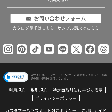
コンパクトキッチン
コンパクコンパクトキッチンその他トキッチンそ
の他
お問い合わせフォーム
MUJI＋KITCHEN
カップボード（食器棚・キッチンボード）
カタログ請求はこちら
サンプル請求はこちら
コンビネーションキッチン（セクショナルキッチ
ン）
キッチン機器
レンジフード（換気扇）
ビルトイン冷蔵庫
キッチン家電
キッチン雑貨・アクセサリー
キッチン収納
キッチンパネル
当サイトは、デジサートの
SSLサーバ証明書を使用して、
お客
様の個人情報を保護しています。
キッチンカウンター・天板
メンテナンス
利用規約
取引規約
特定商取引法に基づく表示
浴室（風呂・バスルーム）・トイレ
システムバス（ユニットバス）
プライバシーポリシー
バスタブ（浴槽）
バス共通
カスタマーハラスメント対応ポリシー
ご利用ガイド