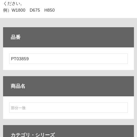
ム
ください。
修理お問い合わせ
クレーム公開
自分らしい家づくり
最高のリノベ会社が
みつ
照明
ペット用品
例）W1800 D675 H850
横浜スマート
ショールー
SUVACO
かる
リノベりす
ム
ウェルビーみのお
HDC
説明書・図面検索
水まわり
3年保証
BOX
内装用建材
パネル・壁材
品番
お役立ち情報
住まいの
スタイリング
ロートアイアン
天然石・石材
アイデア
ミラタップ
チャンネル
メンテナンス・
施工材
新商品
オンライン相談
商品名
カテゴリ・
シリーズ