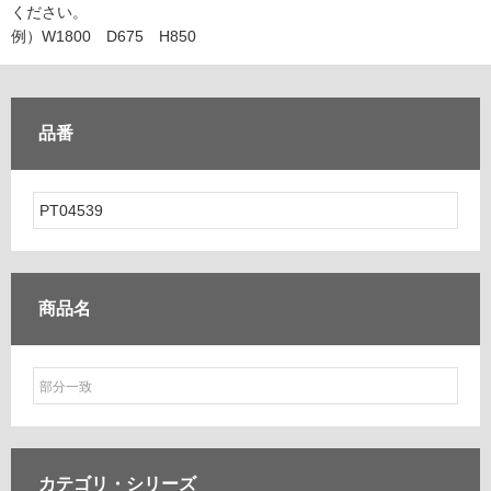
ム
ください。
修理お問い合わせ
クレーム公開
自分らしい家づくり
最高のリノベ会社が
みつ
照明
ペット用品
例）W1800 D675 H850
横浜スマート
ショールー
SUVACO
かる
リノベりす
ム
ウェルビーみのお
HDC
説明書・図面検索
水まわり
3年保証
BOX
内装用建材
パネル・壁材
品番
お役立ち情報
住まいの
スタイリング
ロートアイアン
天然石・石材
アイデア
ミラタップ
チャンネル
メンテナンス・
施工材
新商品
オンライン相談
商品名
カテゴリ・
シリーズ