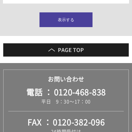
タイルインデックス
スラブタイル
フロアタイル（塩ビタイル）
表示する
玄関タイル・庭タイル
キッチンタイル
外壁タイル
洗面台タイル
浴室タイル（お風呂タイル）
屋内床タイル
駐車場タイル
木目調タイル
お問い合わせ
セメント・コンクリート調タイル
アンティーク調タイル
電話
0120-468-838
テラコッタ調タイル
ストーン調タイル
平日 9：30～17：00
大理石調タイル
はめ込み式床材
キッチン
FAX
0120-382-096
システムキッチン
キッチン共通その他
24時間受付け