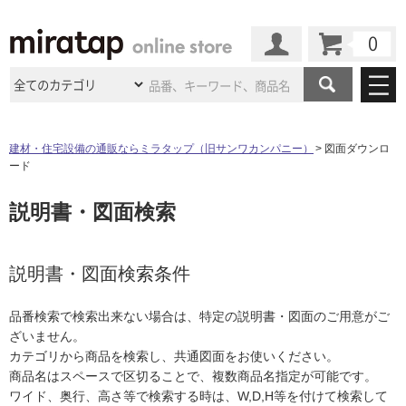
カート
マイページ
商品カテゴリ
建材・住宅設備の通販ならミラタップ（旧サンワカンパニー）
図面ダウンロ
ード
施工事例
洗面所・水回り
タイル
説明書・図面検索
ショールーム
施工事例
法人案件納入事例
キッチン
浴室（風呂・
バスルー
ム）・
トイレ
ショールームの
ご案内
東京
ショールーム
ミラタップ
のあるくらし
お客様訪問
インタビュー
説明書・図面検索条件
ドア（扉）・
建具・玄関
サポート
扉
エクステリア
（外構）
大阪
ショールーム
仙台
ショールーム
店舗・施設事例
品番検索で検索出来ない場合は、特定の説明書・図面のご用意がご
その他サービス
ご利用ガイド
初めての方へ
ざいません。
ウッドデッキ
フローリング・
床材
名古屋
ショールーム
京都
ショールーム
カテゴリから商品を検索し、共通図面をお使いください。
ミラタップと
創る家
工事会社紹介
Coziコンシ
よくある質問
お問い合わせ
商品名はスペースで区切ることで、複数商品名指定が可能です。
ASOLIE
ェルジュ
収納
インテリア・
家具
福岡
ショールーム
札幌スマート
ショールー
ワイド、奥行、高さ等で検索する時は、W,D,H等を付けて検索して