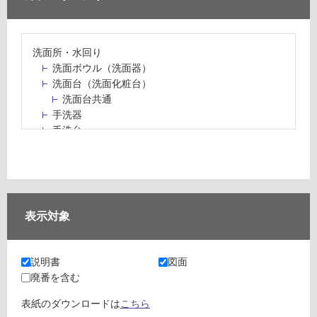
洗面所・水回り
洗面ボウル（洗面器）
洗面台（洗面化粧台）
洗面台共通
手洗器
手洗台
水栓パン・スロップシンク
水栓金具・水栓（蛇口）・カラン
止水栓・排水金物
ミラーボックス・ミラーキャビネット
ミラー（鏡）
表示対象
洗面アクセサリー
洗面所収納（洗面収納）
カウンター・天板（洗面所・水回り）
説明書
図面
室内物干し（物干しワイヤー・ロープ）
廃番を含む
ランドリールーム
メンテナンス
表紙のダウンロードは
こちら
タイル