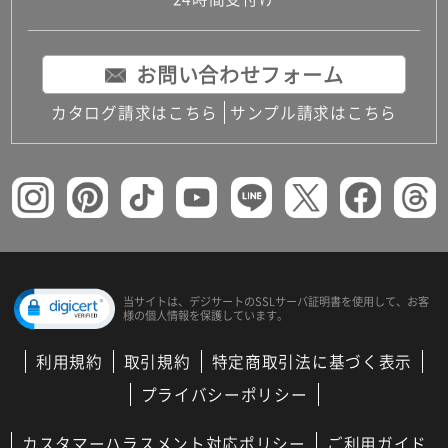
コンパクトキッチン
コンパクコンパクトキッチンその他トキッチンそ
の他
お問い合わせフォーム
MUJI＋KITCHEN
カップボード（食器棚・キッチンボード）
カタログ請求はこちら
サンプル請求はこちら
コンビネーションキッチン（セクショナルキッチ
ン）
キッチン機器
レンジフード（換気扇）
ビルトイン冷蔵庫
キッチン家電
キッチン雑貨・アクセサリー
キッチン収納
キッチンパネル
当サイトは、デジサートの
SSLサーバ証明書を使用して、
お客
様の個人情報を保護しています。
キッチンカウンター・天板
メンテナンス
利用規約
取引規約
特定商取引法に基づく表示
浴室（風呂・バスルーム）・トイレ
システムバス（ユニットバス）
プライバシーポリシー
バスタブ（浴槽）
バス共通
カスタマーハラスメント対応ポリシー
ご利用ガイド