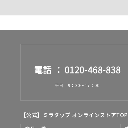
カウンター・天板（洗面
室内物干し（物干しワイ
ランドリールーム
メンテナンス
タイル
タイルインデックス
スラブタイル
フロアタイル（塩ビタイ
玄関タイル・庭タイル
キッチンタイル
電話
0120-468-838
外壁タイル
洗面台タイル
浴室タイル（お風呂タイ
平日 9：30～17：00
屋内床タイル
駐車場タイル
木目調タイル
セメント・コンクリート
アンティーク調タイル
【公式】ミラタップ オンラインストアTOP
テラコッタ調タイル
ストーン調タイル