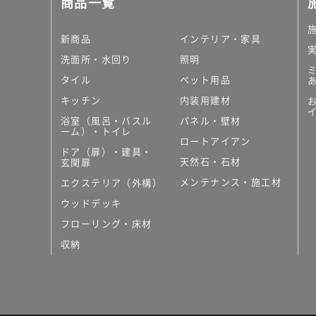
商品一覧
大理石調タイル
はめ込み式床材
キッチン
新商品
インテリア・家具
システムキッチン
洗面所・水回り
照明
キッチン共通その他
タイル
ペット用品
コンパクトキッチン
コンパクトキッチンそ
キッチン
内装用建材
MUJI＋KITCHEN
浴室（風呂・バスル
パネル・壁材
カップボード（食器棚・
ーム）・トイレ
ロートアイアン
コンビネーションキッチ
ドア（扉）・建具・
天然石・石材
キッチン）
玄関扉
キッチン機器
メンテナンス・施工材
エクステリア（外構）
レンジフード（換気扇）
ウッドデッキ
ビルトイン冷蔵庫
フローリング・床材
キッチン家電
キッチン雑貨・アクセサ
収納
キッチン収納
キッチンパネル
キッチンカウンター・天
メンテナンス
浴室（風呂・バスルーム）・