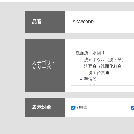
品番
洗面所・水回り
洗面ボウル（洗面器）
カテゴリ・
洗面台（洗面化粧台）
シリーズ
洗面台共通
手洗器
手洗台
水栓パン・スロップシン
水栓金具・水栓（蛇口）
止水栓・排水金物
表示対象
説明書
ミラーボックス・ミラー
ミラー（鏡）
洗面アクセサリー
洗面所収納（洗面収納）