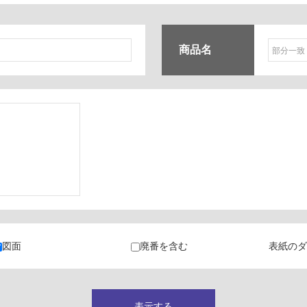
商品名
ク
・カラン
図面
廃番を含む
表紙のダ
キャビネット
表示する