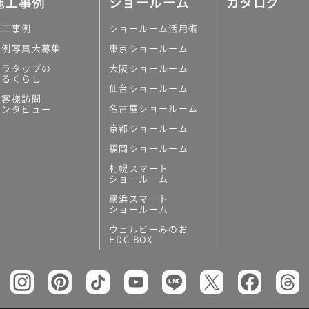
施工事例
ショールーム
カタログ
施工事例
ショールーム活用術
実例写真大募集
東京ショールーム
ミラタップの
大阪ショールーム
あるくらし
仙台ショールーム
の他
お客様訪問
名古屋ショールーム
インタビュー
キッチンボード）
京都ショールーム
ン（セクショナル
福岡ショールーム
札幌スマート
ショールーム
横浜スマート
ショールーム
ウェルビーみのお
リー
HDC BOX
板
トイレ