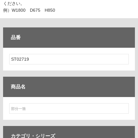
ム
ください。
修理お問い合わせ
クレーム公開
自分らしい家づくり
最高のリノベ会社が
みつ
照明
ペット用品
例）W1800 D675 H850
横浜スマート
ショールー
SUVACO
かる
リノベりす
ム
ウェルビーみのお
HDC
説明書・図面検索
水まわり
3年保証
BOX
内装用建材
パネル・壁材
品番
お役立ち情報
住まいの
スタイリング
ロートアイアン
天然石・石材
アイデア
ミラタップ
チャンネル
メンテナンス・
施工材
新商品
オンライン相談
商品名
カテゴリ・
シリーズ