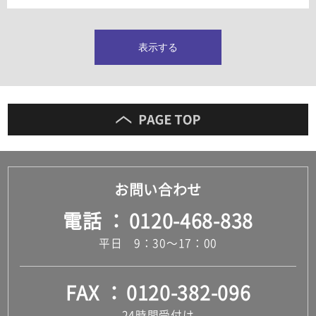
タイルインデックス
スラブタイル
フロアタイル（塩ビタイル）
表示する
玄関タイル・庭タイル
キッチンタイル
外壁タイル
洗面台タイル
浴室タイル（お風呂タイル）
屋内床タイル
駐車場タイル
木目調タイル
お問い合わせ
セメント・コンクリート調タイル
アンティーク調タイル
電話
0120-468-838
テラコッタ調タイル
ストーン調タイル
平日 9：30～17：00
大理石調タイル
はめ込み式床材
キッチン
FAX
0120-382-096
システムキッチン
キッチン共通その他
24時間受付け