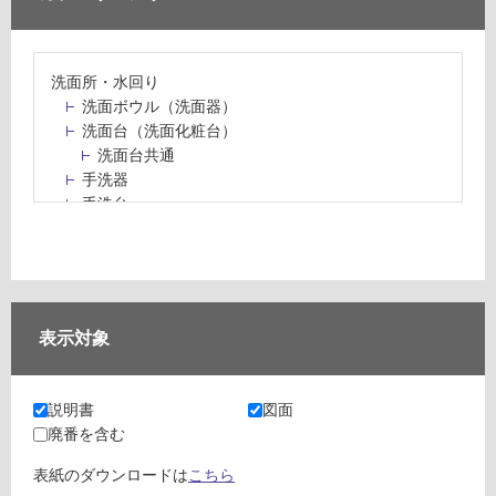
洗面所・水回り
洗面ボウル（洗面器）
洗面台（洗面化粧台）
洗面台共通
手洗器
手洗台
水栓パン・スロップシンク
水栓金具・水栓（蛇口）・カラン
止水栓・排水金物
ミラーボックス・ミラーキャビネット
ミラー（鏡）
表示対象
洗面アクセサリー
洗面所収納（洗面収納）
カウンター・天板（洗面所・水回り）
説明書
図面
室内物干し（物干しワイヤー・ロープ）
廃番を含む
ランドリールーム
メンテナンス
表紙のダウンロードは
こちら
タイル