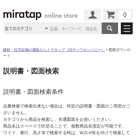
カート
マイページ
商品カテゴリ
建材・住宅設備の通販ならミラタップ（旧サンワカンパニー）
図面ダウンロ
ード
施工事例
洗面所・水回り
タイル
説明書・図面検索
ショールーム
施工事例
法人案件納入事例
キッチン
浴室（風呂・
バスルー
ム）・
トイレ
ショールームの
ご案内
東京
ショールーム
ミラタップ
のあるくらし
お客様訪問
インタビュー
説明書・図面検索条件
ドア（扉）・
建具・玄関
サポート
扉
エクステリア
（外構）
大阪
ショールーム
仙台
ショールーム
店舗・施設事例
品番検索で検索出来ない場合は、特定の説明書・図面のご用意がご
その他サービス
ご利用ガイド
初めての方へ
ざいません。
ウッドデッキ
フローリング・
床材
名古屋
ショールーム
京都
ショールーム
カテゴリから商品を検索し、共通図面をお使いください。
ミラタップと
創る家
工事会社紹介
Coziコンシ
よくある質問
お問い合わせ
商品名はスペースで区切ることで、複数商品名指定が可能です。
ASOLIE
ェルジュ
収納
インテリア・
家具
福岡
ショールーム
札幌スマート
ショールー
ワイド、奥行、高さ等で検索する時は、W,D,H等を付けて検索して