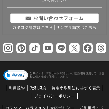
コンパクトキッチン
コンパクコンパクトキッチンその他トキッチンそ
の他
お問い合わせフォーム
MUJI＋KITCHEN
カップボード（食器棚・キッチンボード）
カタログ請求はこちら
サンプル請求はこちら
コンビネーションキッチン（セクショナルキッチ
ン）
キッチン機器
レンジフード（換気扇）
ビルトイン冷蔵庫
キッチン家電
キッチン雑貨・アクセサリー
キッチン収納
キッチンパネル
当サイトは、デジサートの
SSLサーバ証明書を使用して、
お客
様の個人情報を保護しています。
キッチンカウンター・天板
メンテナンス
利用規約
取引規約
特定商取引法に基づく表示
浴室（風呂・バスルーム）・トイレ
システムバス（ユニットバス）
プライバシーポリシー
バスタブ（浴槽）
バス共通
カスタマーハラスメント対応ポリシー
ご利用ガイド