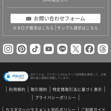
コンパクトキッチン
コンパクコンパクトキッチンその他トキッチンそ
の他
お問い合わせフォーム
MUJI＋KITCHEN
カップボード（食器棚・キッチンボード）
カタログ請求はこちら
サンプル請求はこちら
コンビネーションキッチン（セクショナルキッチ
ン）
キッチン機器
レンジフード（換気扇）
ビルトイン冷蔵庫
キッチン家電
キッチン雑貨・アクセサリー
キッチン収納
キッチンパネル
当サイトは、デジサートの
SSLサーバ証明書を使用して、
お客
様の個人情報を保護しています。
キッチンカウンター・天板
メンテナンス
利用規約
取引規約
特定商取引法に基づく表示
浴室（風呂・バスルーム）・トイレ
システムバス（ユニットバス）
プライバシーポリシー
バスタブ（浴槽）
バス共通
カスタマーハラスメント対応ポリシー
ご利用ガイド