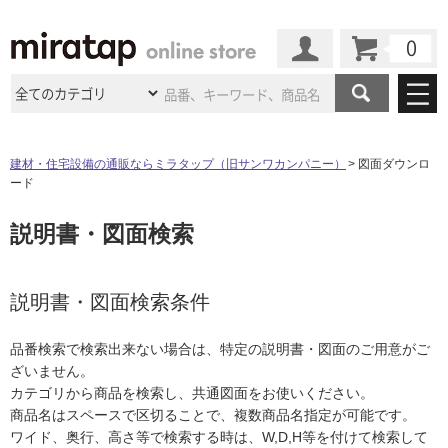
カート
マイページ
商品カテゴリ
建材・住宅設備の通販ならミラタップ（旧サンワカンパニー）
図面ダウンロ
ード
施工事例
洗面所・水回り
タイル
説明書・図面検索
ショールーム
施工事例
法人案件納入事例
キッチン
浴室（風呂・
バスルー
ム）・
トイレ
ショールームの
ご案内
東京
ショールーム
ミラタップ
のあるくらし
お客様訪問
インタビュー
説明書・図面検索条件
ドア（扉）・
建具・玄関
サポート
扉
エクステリア
（外構）
大阪
ショールーム
仙台
ショールーム
店舗・施設事例
品番検索で検索出来ない場合は、特定の説明書・図面のご用意がご
その他サービス
ご利用ガイド
初めての方へ
ざいません。
ウッドデッキ
フローリング・
床材
名古屋
ショールーム
京都
ショールーム
カテゴリから商品を検索し、共通図面をお使いください。
ミラタップと
創る家
工事会社紹介
Coziコンシ
よくある質問
お問い合わせ
商品名はスペースで区切ることで、複数商品名指定が可能です。
ASOLIE
ェルジュ
収納
インテリア・
家具
福岡
ショールーム
札幌スマート
ショールー
ワイド、奥行、高さ等で検索する時は、W,D,H等を付けて検索して