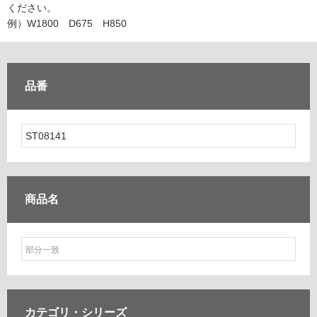
ム
ください。
修理お問い合わせ
クレーム公開
自分らしい家づくり
最高のリノベ会社が
みつ
照明
ペット用品
例）W1800 D675 H850
横浜スマート
ショールー
SUVACO
かる
リノベりす
ム
ウェルビーみのお
HDC
説明書・図面検索
水まわり
3年保証
BOX
内装用建材
パネル・壁材
品番
お役立ち情報
住まいの
スタイリング
ロートアイアン
天然石・石材
アイデア
ミラタップ
チャンネル
メンテナンス・
施工材
新商品
オンライン相談
商品名
カテゴリ・
シリーズ