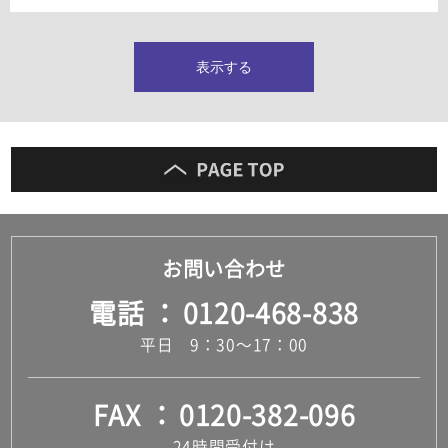
タイルインデックス
スラブタイル
フロアタイル（塩ビタイル）
表示する
玄関タイル・庭タイル
キッチンタイル
外壁タイル
洗面台タイル
浴室タイル（お風呂タイル）
屋内床タイル
駐車場タイル
木目調タイル
お問い合わせ
セメント・コンクリート調タイル
アンティーク調タイル
電話
0120-468-838
テラコッタ調タイル
ストーン調タイル
平日 9：30～17：00
大理石調タイル
はめ込み式床材
キッチン
FAX
0120-382-096
システムキッチン
キッチン共通その他
24時間受付け