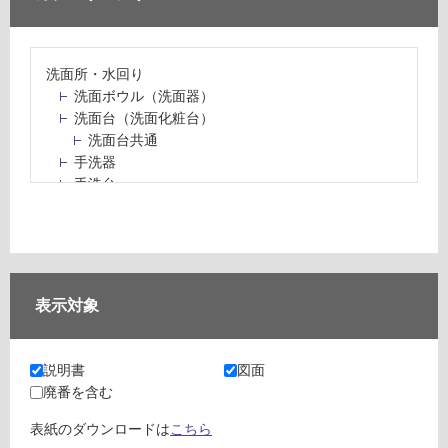
洗面所・水回り
洗面ボウル（洗面器）
洗面台（洗面化粧台）
洗面台共通
手洗器
手洗台
水栓パン・スロップシンク
水栓金具・水栓（蛇口）・カラン
止水栓・排水金物
ミラーボックス・ミラーキャビネット
ミラー（鏡）
表示対象
洗面アクセサリー
洗面所収納（洗面収納）
カウンター・天板（洗面所・水回り）
説明書
図面
室内物干し（物干しワイヤー・ロープ）
廃番を含む
ランドリールーム
メンテナンス
表紙のダウンロードは
こちら
タイル