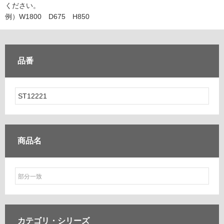
ム
ください。
修理お問い合わせ
クレーム公開
自分らしい家づくり
最高のリノベ会社が
みつ
照明
ペット用品
例）W1800 D675 H850
横浜スマート
ショールー
SUVACO
かる
リノベりす
ム
ウェルビーみのお
HDC
説明書・図面検索
水まわり
3年保証
BOX
内装用建材
パネル・壁材
品番
お役立ち情報
住まいの
スタイリング
ロートアイアン
天然石・石材
アイデア
ミラタップ
チャンネル
メンテナンス・
施工材
新商品
オンライン相談
商品名
カテゴリ・
シリーズ