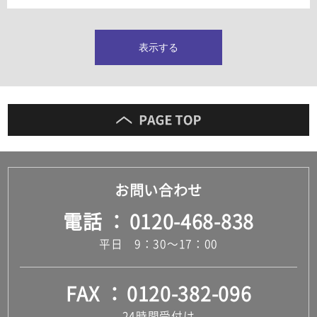
タイルインデックス
スラブタイル
フロアタイル（塩ビタイル）
表示する
玄関タイル・庭タイル
キッチンタイル
外壁タイル
洗面台タイル
浴室タイル（お風呂タイル）
屋内床タイル
駐車場タイル
木目調タイル
お問い合わせ
セメント・コンクリート調タイル
アンティーク調タイル
電話
0120-468-838
テラコッタ調タイル
ストーン調タイル
平日 9：30～17：00
大理石調タイル
はめ込み式床材
キッチン
FAX
0120-382-096
システムキッチン
キッチン共通その他
24時間受付け