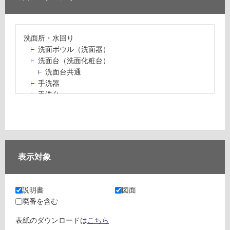
洗面所・水回り
洗面ボウル（洗面器）
洗面台（洗面化粧台）
洗面台共通
手洗器
手洗台
水栓パン・スロップシンク
水栓金具・水栓（蛇口）・カラン
止水栓・排水金物
ミラーボックス・ミラーキャビネット
ミラー（鏡）
表示対象
洗面アクセサリー
洗面所収納（洗面収納）
カウンター・天板（洗面所・水回り）
説明書
図面
室内物干し（物干しワイヤー・ロープ）
廃番を含む
ランドリールーム
メンテナンス
表紙のダウンロードは
こちら
タイル