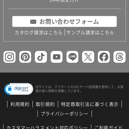
コンパクトキッチン
コンパクコンパクトキッチンその他トキッチンそ
の他
お問い合わせフォーム
MUJI＋KITCHEN
カップボード（食器棚・キッチンボード）
カタログ請求はこちら
サンプル請求はこちら
コンビネーションキッチン（セクショナルキッチ
ン）
キッチン機器
レンジフード（換気扇）
ビルトイン冷蔵庫
キッチン家電
キッチン雑貨・アクセサリー
キッチン収納
キッチンパネル
当サイトは、デジサートの
SSLサーバ証明書を使用して、
お客
様の個人情報を保護しています。
キッチンカウンター・天板
メンテナンス
利用規約
取引規約
特定商取引法に基づく表示
浴室（風呂・バスルーム）・トイレ
システムバス（ユニットバス）
プライバシーポリシー
バスタブ（浴槽）
バス共通
カスタマーハラスメント対応ポリシー
ご利用ガイド