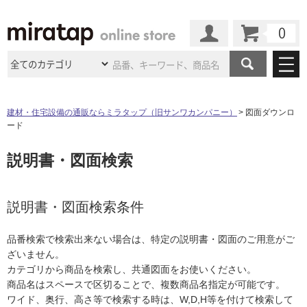
カート
マイページ
商品カテゴリ
建材・住宅設備の通販ならミラタップ（旧サンワカンパニー）
図面ダウンロ
ード
施工事例
洗面所・水回り
タイル
説明書・図面検索
ショールーム
施工事例
法人案件納入事例
キッチン
浴室（風呂・
バスルー
ム）・
トイレ
ショールームの
ご案内
東京
ショールーム
ミラタップ
のあるくらし
お客様訪問
インタビュー
説明書・図面検索条件
ドア（扉）・
建具・玄関
サポート
扉
エクステリア
（外構）
大阪
ショールーム
仙台
ショールーム
店舗・施設事例
品番検索で検索出来ない場合は、特定の説明書・図面のご用意がご
その他サービス
ご利用ガイド
初めての方へ
ざいません。
ウッドデッキ
フローリング・
床材
名古屋
ショールーム
京都
ショールーム
カテゴリから商品を検索し、共通図面をお使いください。
ミラタップと
創る家
工事会社紹介
Coziコンシ
よくある質問
お問い合わせ
商品名はスペースで区切ることで、複数商品名指定が可能です。
ASOLIE
ェルジュ
収納
インテリア・
家具
福岡
ショールーム
札幌スマート
ショールー
ワイド、奥行、高さ等で検索する時は、W,D,H等を付けて検索して