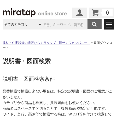
カート
マイページ
商品カテゴリ
建材・住宅設備の通販ならミラタップ（旧サンワカンパニー）
図面ダウンロ
ード
施工事例
洗面所・水回り
タイル
説明書・図面検索
ショールーム
施工事例
法人案件納入事例
キッチン
浴室（風呂・
バスルー
ム）・
トイレ
ショールームの
ご案内
東京
ショールーム
ミラタップ
のあるくらし
お客様訪問
インタビュー
説明書・図面検索条件
ドア（扉）・
建具・玄関
サポート
扉
エクステリア
（外構）
大阪
ショールーム
仙台
ショールーム
店舗・施設事例
品番検索で検索出来ない場合は、特定の説明書・図面のご用意がご
その他サービス
ご利用ガイド
初めての方へ
ざいません。
ウッドデッキ
フローリング・
床材
名古屋
ショールーム
京都
ショールーム
カテゴリから商品を検索し、共通図面をお使いください。
ミラタップと
創る家
工事会社紹介
Coziコンシ
よくある質問
お問い合わせ
商品名はスペースで区切ることで、複数商品名指定が可能です。
ASOLIE
ェルジュ
収納
インテリア・
家具
福岡
ショールーム
札幌スマート
ショールー
ワイド、奥行、高さ等で検索する時は、W,D,H等を付けて検索して