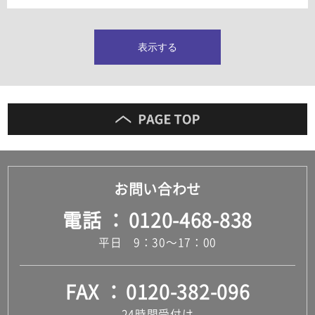
タイルインデックス
スラブタイル
フロアタイル（塩ビタイル）
表示する
玄関タイル・庭タイル
キッチンタイル
外壁タイル
洗面台タイル
浴室タイル（お風呂タイル）
屋内床タイル
駐車場タイル
木目調タイル
お問い合わせ
セメント・コンクリート調タイル
アンティーク調タイル
電話
0120-468-838
テラコッタ調タイル
ストーン調タイル
平日 9：30～17：00
大理石調タイル
はめ込み式床材
キッチン
FAX
0120-382-096
システムキッチン
キッチン共通その他
24時間受付け