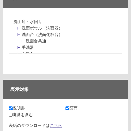
洗面所・水回り
洗面ボウル（洗面器）
洗面台（洗面化粧台）
洗面台共通
手洗器
手洗台
水栓パン・スロップシンク
水栓金具・水栓（蛇口）・カラン
止水栓・排水金物
ミラーボックス・ミラーキャビネット
ミラー（鏡）
表示対象
洗面アクセサリー
洗面所収納（洗面収納）
カウンター・天板（洗面所・水回り）
説明書
図面
室内物干し（物干しワイヤー・ロープ）
廃番を含む
ランドリールーム
メンテナンス
表紙のダウンロードは
こちら
タイル