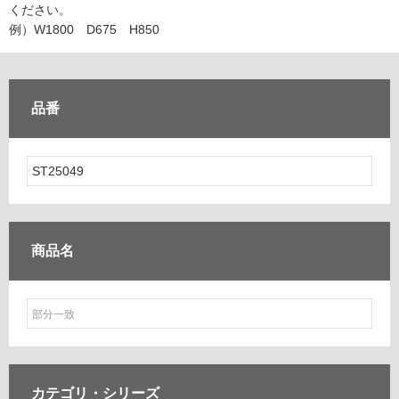
ム
ください。
修理お問い合わせ
クレーム公開
自分らしい家づくり
最高のリノベ会社が
みつ
照明
ペット用品
例）W1800 D675 H850
横浜スマート
ショールー
SUVACO
かる
リノベりす
ム
ウェルビーみのお
HDC
説明書・図面検索
水まわり
3年保証
BOX
内装用建材
パネル・壁材
品番
お役立ち情報
住まいの
スタイリング
ロートアイアン
天然石・石材
アイデア
ミラタップ
チャンネル
メンテナンス・
施工材
新商品
オンライン相談
商品名
カテゴリ・
シリーズ