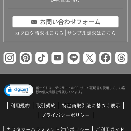
コンパクトキッチン
コンパクコンパクトキッチンその他トキッチンそ
の他
お問い合わせフォーム
MUJI＋KITCHEN
カップボード（食器棚・キッチンボード）
カタログ請求はこちら
サンプル請求はこちら
コンビネーションキッチン（セクショナルキッチ
ン）
キッチン機器
レンジフード（換気扇）
ビルトイン冷蔵庫
キッチン家電
キッチン雑貨・アクセサリー
キッチン収納
キッチンパネル
当サイトは、デジサートの
SSLサーバ証明書を使用して、
お客
様の個人情報を保護しています。
キッチンカウンター・天板
メンテナンス
利用規約
取引規約
特定商取引法に基づく表示
浴室（風呂・バスルーム）・トイレ
システムバス（ユニットバス）
プライバシーポリシー
バスタブ（浴槽）
バス共通
カスタマーハラスメント対応ポリシー
ご利用ガイド