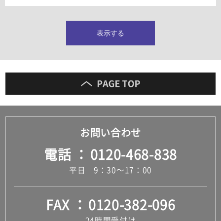
タイルインデックス
スラブタイル
フロアタイル（塩ビタイル）
表示する
玄関タイル・庭タイル
キッチンタイル
外壁タイル
洗面台タイル
浴室タイル（お風呂タイル）
屋内床タイル
駐車場タイル
木目調タイル
お問い合わせ
セメント・コンクリート調タイル
アンティーク調タイル
電話
0120-468-838
テラコッタ調タイル
ストーン調タイル
平日 9：30～17：00
大理石調タイル
はめ込み式床材
キッチン
FAX
0120-382-096
システムキッチン
キッチン共通その他
24時間受付け