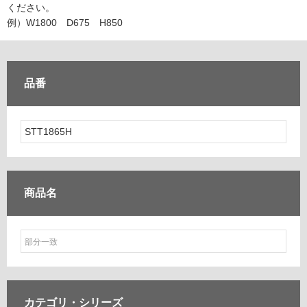
ム
ください。
修理お問い合わせ
クレーム公開
自分らしい家づくり
最高のリノベ会社が
みつ
照明
ペット用品
例）W1800 D675 H850
横浜スマート
ショールー
SUVACO
かる
リノベりす
ム
ウェルビーみのお
HDC
説明書・図面検索
水まわり
3年保証
BOX
内装用建材
パネル・壁材
品番
お役立ち情報
住まいの
スタイリング
ロートアイアン
天然石・石材
アイデア
ミラタップ
チャンネル
メンテナンス・
施工材
新商品
オンライン相談
商品名
カテゴリ・
シリーズ