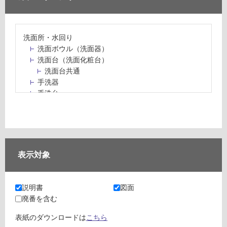
洗面所・水回り
洗面ボウル（洗面器）
洗面台（洗面化粧台）
洗面台共通
手洗器
手洗台
水栓パン・スロップシンク
水栓金具・水栓（蛇口）・カラン
止水栓・排水金物
ミラーボックス・ミラーキャビネット
ミラー（鏡）
表示対象
洗面アクセサリー
洗面所収納（洗面収納）
カウンター・天板（洗面所・水回り）
説明書
図面
室内物干し（物干しワイヤー・ロープ）
廃番を含む
ランドリールーム
メンテナンス
表紙のダウンロードは
こちら
タイル