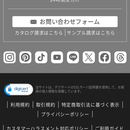
コンパクトキッチン
コンパクコンパクトキッチンその他トキッチンそ
の他
お問い合わせフォーム
MUJI＋KITCHEN
カップボード（食器棚・キッチンボード）
カタログ請求はこちら
サンプル請求はこちら
コンビネーションキッチン（セクショナルキッチ
ン）
キッチン機器
レンジフード（換気扇）
ビルトイン冷蔵庫
キッチン家電
キッチン雑貨・アクセサリー
キッチン収納
キッチンパネル
当サイトは、デジサートの
SSLサーバ証明書を使用して、
お客
様の個人情報を保護しています。
キッチンカウンター・天板
メンテナンス
利用規約
取引規約
特定商取引法に基づく表示
浴室（風呂・バスルーム）・トイレ
システムバス（ユニットバス）
プライバシーポリシー
バスタブ（浴槽）
バス共通
カスタマーハラスメント対応ポリシー
ご利用ガイド