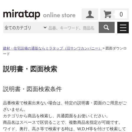
カート
マイページ
商品カテゴリ
建材・住宅設備の通販ならミラタップ（旧サンワカンパニー）
図面ダウンロ
ード
施工事例
洗面所・水回り
タイル
説明書・図面検索
ショールーム
施工事例
法人案件納入事例
キッチン
浴室（風呂・
バスルー
ム）・
トイレ
ショールームの
ご案内
東京
ショールーム
ミラタップ
のあるくらし
お客様訪問
インタビュー
説明書・図面検索条件
ドア（扉）・
建具・玄関
サポート
扉
エクステリア
（外構）
大阪
ショールーム
仙台
ショールーム
店舗・施設事例
品番検索で検索出来ない場合は、特定の説明書・図面のご用意がご
その他サービス
ご利用ガイド
初めての方へ
ざいません。
ウッドデッキ
フローリング・
床材
名古屋
ショールーム
京都
ショールーム
カテゴリから商品を検索し、共通図面をお使いください。
ミラタップと
創る家
工事会社紹介
Coziコンシ
よくある質問
お問い合わせ
商品名はスペースで区切ることで、複数商品名指定が可能です。
ASOLIE
ェルジュ
収納
インテリア・
家具
福岡
ショールーム
札幌スマート
ショールー
ワイド、奥行、高さ等で検索する時は、W,D,H等を付けて検索して