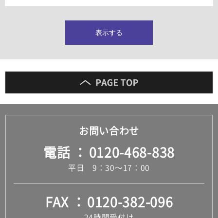
タイルインデックス
スラブタイル
フロアタイル（塩ビタイル）
表示する
玄関タイル・庭タイル
キッチンタイル
外壁タイル
洗面台タイル
浴室タイル（お風呂タイル）
屋内床タイル
駐車場タイル
木目調タイル
お問い合わせ
セメント・コンクリート調タイル
アンティーク調タイル
電話
0120-468-838
テラコッタ調タイル
ストーン調タイル
平日 9：30～17：00
大理石調タイル
はめ込み式床材
キッチン
FAX
0120-382-096
システムキッチン
キッチン共通その他
24時間受付け