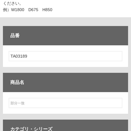
ム
ください。
修理お問い合わせ
クレーム公開
自分らしい家づくり
最高のリノベ会社が
みつ
照明
ペット用品
例）W1800 D675 H850
横浜スマート
ショールー
SUVACO
かる
リノベりす
ム
ウェルビーみのお
HDC
説明書・図面検索
水まわり
3年保証
BOX
内装用建材
パネル・壁材
品番
お役立ち情報
住まいの
スタイリング
ロートアイアン
天然石・石材
アイデア
ミラタップ
チャンネル
メンテナンス・
施工材
新商品
オンライン相談
商品名
カテゴリ・
シリーズ