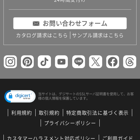
コンパクトキッチン
コンパクコンパクトキッチンその他トキッチンそ
の他
お問い合わせフォーム
MUJI＋KITCHEN
カップボード（食器棚・キッチンボード）
カタログ請求はこちら
サンプル請求はこちら
コンビネーションキッチン（セクショナルキッチ
ン）
キッチン機器
レンジフード（換気扇）
ビルトイン冷蔵庫
キッチン家電
キッチン雑貨・アクセサリー
キッチン収納
キッチンパネル
当サイトは、デジサートの
SSLサーバ証明書を使用して、
お客
様の個人情報を保護しています。
キッチンカウンター・天板
メンテナンス
利用規約
取引規約
特定商取引法に基づく表示
浴室（風呂・バスルーム）・トイレ
システムバス（ユニットバス）
プライバシーポリシー
バスタブ（浴槽）
バス共通
カスタマーハラスメント対応ポリシー
ご利用ガイド