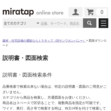
カート
マイページ
商品カテゴリ
建材・住宅設備の通販ならミラタップ（旧サンワカンパニー）
図面ダウンロ
ード
施工事例
洗面所・水回り
タイル
説明書・図面検索
ショールーム
施工事例
法人案件納入事例
キッチン
浴室（風呂・
バスルー
ム）・
トイレ
ショールームの
ご案内
東京
ショールーム
ミラタップ
のあるくらし
お客様訪問
インタビュー
説明書・図面検索条件
ドア（扉）・
建具・玄関
サポート
扉
エクステリア
（外構）
大阪
ショールーム
仙台
ショールーム
店舗・施設事例
品番検索で検索出来ない場合は、特定の説明書・図面のご用意がご
その他サービス
ご利用ガイド
初めての方へ
ざいません。
ウッドデッキ
フローリング・
床材
名古屋
ショールーム
京都
ショールーム
カテゴリから商品を検索し、共通図面をお使いください。
ミラタップと
創る家
工事会社紹介
Coziコンシ
よくある質問
お問い合わせ
商品名はスペースで区切ることで、複数商品名指定が可能です。
ASOLIE
ェルジュ
収納
インテリア・
家具
福岡
ショールーム
札幌スマート
ショールー
ワイド、奥行、高さ等で検索する時は、W,D,H等を付けて検索して