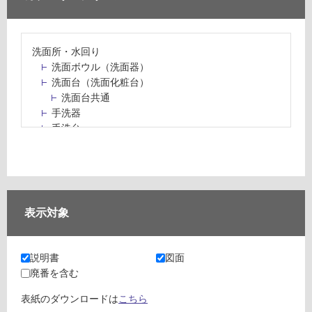
洗面所・水回り
洗面ボウル（洗面器）
洗面台（洗面化粧台）
洗面台共通
手洗器
手洗台
水栓パン・スロップシンク
水栓金具・水栓（蛇口）・カラン
止水栓・排水金物
ミラーボックス・ミラーキャビネット
ミラー（鏡）
表示対象
洗面アクセサリー
洗面所収納（洗面収納）
カウンター・天板（洗面所・水回り）
説明書
図面
室内物干し（物干しワイヤー・ロープ）
廃番を含む
ランドリールーム
メンテナンス
表紙のダウンロードは
こちら
タイル