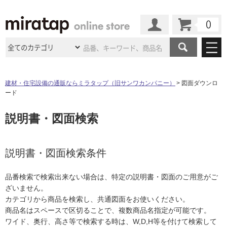
カート
マイページ
商品カテゴリ
建材・住宅設備の通販ならミラタップ（旧サンワカンパニー）
図面ダウンロ
ード
施工事例
洗面所・水回り
タイル
説明書・図面検索
ショールーム
施工事例
法人案件納入事例
キッチン
浴室（風呂・
バスルー
ム）・
トイレ
ショールームの
ご案内
東京
ショールーム
ミラタップ
のあるくらし
お客様訪問
インタビュー
説明書・図面検索条件
ドア（扉）・
建具・玄関
サポート
扉
エクステリア
（外構）
大阪
ショールーム
仙台
ショールーム
店舗・施設事例
品番検索で検索出来ない場合は、特定の説明書・図面のご用意がご
その他サービス
ご利用ガイド
初めての方へ
ざいません。
ウッドデッキ
フローリング・
床材
名古屋
ショールーム
京都
ショールーム
カテゴリから商品を検索し、共通図面をお使いください。
ミラタップと
創る家
工事会社紹介
Coziコンシ
よくある質問
お問い合わせ
商品名はスペースで区切ることで、複数商品名指定が可能です。
ASOLIE
ェルジュ
収納
インテリア・
家具
福岡
ショールーム
札幌スマート
ショールー
ワイド、奥行、高さ等で検索する時は、W,D,H等を付けて検索して