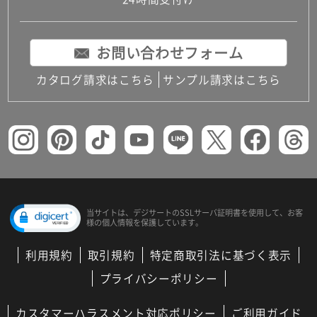
コンパクトキッチン
コンパクコンパクトキッチンその他トキッチンそ
の他
お問い合わせフォーム
MUJI＋KITCHEN
カップボード（食器棚・キッチンボード）
カタログ請求はこちら
サンプル請求はこちら
コンビネーションキッチン（セクショナルキッチ
ン）
キッチン機器
レンジフード（換気扇）
ビルトイン冷蔵庫
キッチン家電
キッチン雑貨・アクセサリー
キッチン収納
キッチンパネル
当サイトは、デジサートの
SSLサーバ証明書を使用して、
お客
様の個人情報を保護しています。
キッチンカウンター・天板
メンテナンス
利用規約
取引規約
特定商取引法に基づく表示
浴室（風呂・バスルーム）・トイレ
システムバス（ユニットバス）
プライバシーポリシー
バスタブ（浴槽）
バス共通
カスタマーハラスメント対応ポリシー
ご利用ガイド