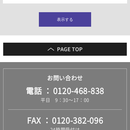
タイルインデックス
スラブタイル
フロアタイル（塩ビタイル）
表示する
玄関タイル・庭タイル
キッチンタイル
外壁タイル
洗面台タイル
浴室タイル（お風呂タイル）
屋内床タイル
駐車場タイル
木目調タイル
お問い合わせ
セメント・コンクリート調タイル
アンティーク調タイル
電話
0120-468-838
テラコッタ調タイル
ストーン調タイル
平日 9：30～17：00
大理石調タイル
はめ込み式床材
キッチン
FAX
0120-382-096
システムキッチン
キッチン共通その他
24時間受付け