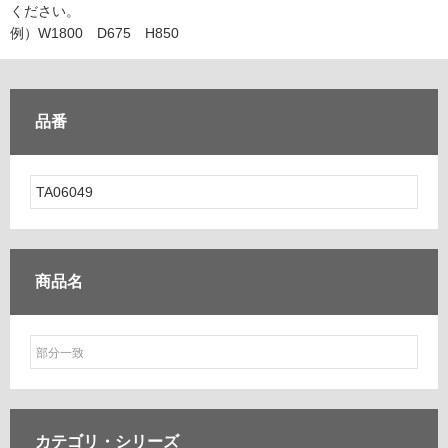
ム
ください。
修理お問い合わせ
クレーム公開
自分らしい家づくり
最高のリノベ会社が
みつ
照明
ペット用品
例）W1800 D675 H850
横浜スマート
ショールー
SUVACO
かる
リノベりす
ム
ウェルビーみのお
HDC
説明書・図面検索
水まわり
3年保証
BOX
内装用建材
パネル・壁材
品番
お役立ち情報
住まいの
スタイリング
ロートアイアン
天然石・石材
アイデア
ミラタップ
チャンネル
メンテナンス・
施工材
新商品
オンライン相談
商品名
カテゴリ・
シリーズ