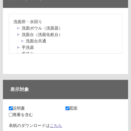
洗面所・水回り
洗面ボウル（洗面器）
洗面台（洗面化粧台）
洗面台共通
手洗器
手洗台
水栓パン・スロップシンク
水栓金具・水栓（蛇口）・カラン
止水栓・排水金物
ミラーボックス・ミラーキャビネット
ミラー（鏡）
表示対象
洗面アクセサリー
洗面所収納（洗面収納）
カウンター・天板（洗面所・水回り）
説明書
図面
室内物干し（物干しワイヤー・ロープ）
廃番を含む
ランドリールーム
メンテナンス
表紙のダウンロードは
こちら
タイル